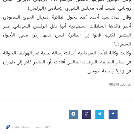
روحانی القسم أمام مجلس الشورى الإسلامی (البرلمان).
وقال عماد سید أحمد "عند دخول الطائرة المجال الجوی السعودی
أخبر قائدها السلطات السعودیة أنها تقل الرئیس السودانی عمر
البشیر لکنهم قالوا إن الطائرة لیس لدیها إذن بعبور الأجواء
السعودیة".
وکانت وکالة الأنباء السودانیة أرسلت رسالة نصیة عبر الهواتف الجوالة
فی تمام السابعة بالتوقیت العالمی أفادت بأن البشیر غادر إلى طهران
فی زیارة رسمیة لیومین.
رمز الخبر
185278