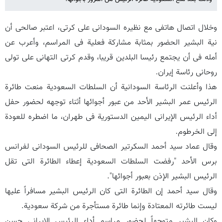
وخلال اتصال هاتفی مع نظیره السودانی علی کرتی، اعتبر صالحی أن
نیة البشیر الحضور بمثابة مشارکة فعلیة فی المراسم، وأعرب عن
أمله فی أن یجتمع رئیسا البلدین قریبا، وقدم کرتی التهانی على تولی
روحانی رئاسة إیران.
هذا وأعلنت الرئاسة السودانیة أن السلطات السعودیة منعت طائرة
الرئیس عمر البشیر الأحد من عبور أجوائها أثناء توجهه لحضور حفل
أداء الرئیس الإیرانی الیمین الدستوریة فی طهران، ما اضطره للعودة
إلى الخرطوم.
وقال عماد سید أحمد السکرتیر الصحافی للرئیس السودانی لفرانس
برس الأحد "رفضت السلطات السعودیة إعطاء الطائرة التی تقل
الرئیس البشیر الإذن بعبور أجوائها".
وقال سید أحمد إن الطائرة التی کان الرئیس البشیر مسافراً علیها
لیست طائرته المعتادة وإنما طائرة مستأجرة من شرکة سعودیة.
وکان البشیر متوجهاً لحضور مراسم أداء الرئیس الإیرانی حسن