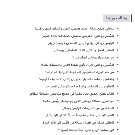
مطالب مرتبط
روحانی یثمن رسالة الاسد ویتمنى الامن والسلام لسوریا قریبا
الرئیس روحانی: حکومتی ستعمل بالشفافیة لازالة التوتر
الرئیس روحانی یؤدی الیمین الدستوریة رئیسا لإیران
الحلقی:احمل رسالتین للقائد الخامنئی وروحانی
من هم وزراء روحانی المقترحین؟
الرئیس روحانی: ایران تأمل بعودة الامن والاستقرار للعراق
من هم الوزراء المقترحون للحکومة الایرانیة الجدیدة ؟
واشنطن مستعدة للحوار مع إیران بشأن "المخاوف النوویة"
التعاون بین المجلس والحکومة سیکون الى اقصى حد
القائد یعیّن أحمدی نجاد عضواً فی مجمع تشخیص مصلحة النظام
جهانغیری مساعد روحانی الأول ونهاوندیان رئیس مکتبه
المتفائلون من تصریحات الرئیس روحانی
الامن الإیرانی یعتقل جاسوساً عمیلاً للکیان الإسرائیلی
الحلقی یسلم فی طهران رسالة من الأسد الى قائد الثورة
فی رسالتها الى روحانی..ماذا طرحت آشتون؟