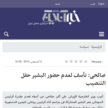
English
فارسی
أرشيف
الثلاثاء 11 أغسطس 2026
الرئيسية
سیاسه
5 أغسطس 2013 - 16:30
٠ Persons
صالحی: نأسف لعدم حضور البشیر حفل
التنصیب
أعرب وزیر الخارجیة الإیرانی علی أکبر صالحی عن أسفه لعدم مقدرة الرئیس
السودانی عمر البشیر المشارکة فی مراسم أداء الرئیس روحانی الیمین الدستوریة
وذلک بعد منع السعودیة طائرة الرئیس من المرور بأجوائها.