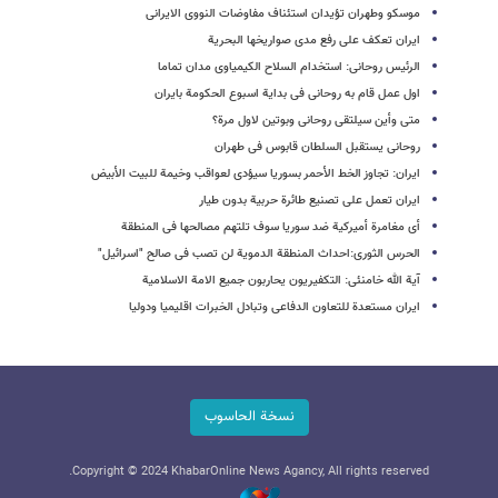
موسکو وطهران تؤیدان استئناف مفاوضات النووی الایرانی
ایران تعکف على رفع مدى صواریخها البحریة
الرئیس روحانی: استخدام السلاح الکیمیاوی مدان تماما
اول عمل قام به روحانی فی بدایة اسبوع الحکومة بایران
متى وأین سیلتقی روحانی وبوتین لاول مرة؟
روحانی یستقبل السلطان قابوس فی طهران
ایران: تجاوز الخط الأحمر بسوریا سیؤدی لعواقب وخیمة للبیت الأبیض
ایران تعمل على تصنیع طائرة حربیة بدون طیار
أی مغامرة أمیرکیة ضد سوریا سوف تلتهم مصالحها فی المنطقة
الحرس الثوری:احداث المنطقة الدمویة لن تصب فی صالح "اسرائیل"
آیة الله خامنئی: التکفیریون یحاربون جمیع الامة الاسلامیة
ایران مستعدة للتعاون الدفاعی وتبادل الخبرات اقلیمیا ودولیا
نسخة الحاسوب
Copyright © 2024 KhabarOnline News Agancy, All rights reserved.