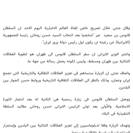
وقال جنتی خلال تصریح خاص لقناة العالم الاخباریة الیوم الاحد ان السلطان
قابوس بن سعید عبر "شخصیا بعد انتخاب السید حسن روحانی رئیسا للجمهوریة
(الایرانیة) عن رغبته ان یکون اول رئیس دولة یزور ایران".
واعتبر الوزیر الایرانی ان سفر السلطان قابوس الى طهران هو لتقویة العلاقات
الثنائیة بین طهران ومسقط، ولیس لکونه یحمل رسالة من جهة ما.
واضاف جنتی ان الزیارة ستساهم فی تعزیز العلاقات الثقافیة والتاریخیة التی تجمع
ایران وعمان، وذلک بالنظر الى العلاقات الثقافیة التاریخیة وروابط حسن الجوار بین
البلدین.
ووصل السلطان قابوس فی زیارة رسمیة هی الثانیة له بعد انتصار الثورة
الاسلامیة. والأولى بعد تولی الرئیس الایرانی حسن روحانی مقالید السلطة
التنفیذیة فی البلاد.
وتهدف الزیارة وفقا لدبلوماسیین إلى تعزیز العلاقات الثنائیة بین البلدین وإستمرار
المشاورات السیاسیة والإقلیمیة بینهما.