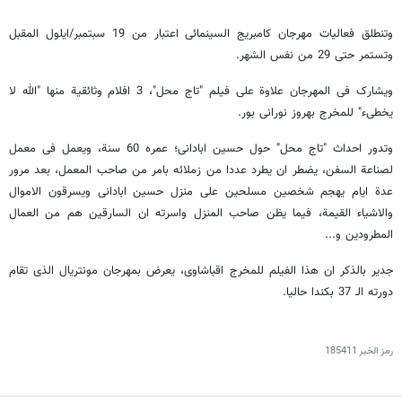
وتنطلق فعالیات مهرجان کامبریج السینمائی اعتبار من 19 سبتمبر/ایلول المقبل
وتستمر حتى 29 من نفس الشهر.
ویشارک فی المهرجان علاوة على فیلم "تاج محل"، 3 افلام وثائقیة منها "الله لا
یخطىء" للمخرج بهروز نورانی بور.
وتدور احداث "تاج محل" حول حسین ابادانی؛ عمره 60 سنة، ویعمل فی معمل
لصناعة السفن، یضطر ان یطرد عددا من زملائه بامر من صاحب المعمل، بعد مرور
عدة ایام یهجم شخصین مسلحین على منزل حسین ابادانی ویسرقون الاموال
والاشیاء القیمة، فیما یظن صاحب المنزل واسرته ان السارقین هم من العمال
المطرودین و...
جدیر بالذکر ان هذا الفیلم للمخرج اقباشاوی، یعرض بمهرجان مونتریال الذی تقام
دورته الـ 37 بکندا حالیا.
رمز الخبر
185411