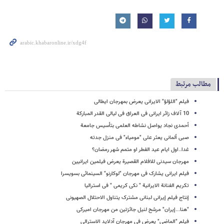
مطالب مرتبط
فیلم "اللؤلؤ" الایرانی یعرض بمهرجان ایطالی
10 آلاف زائر ایرانی فی العراق فی لیالی القدر المبارکة
أحمدی نجاد یواصل نشاطه العلمی بتأسیس جامعة
صبی ألمانی یعثر على "مومیاء" فی منزل جدته
غدا..اول ایام عید الفطر او متمم شهر رمضان؟
مهرجان سیدنی للافلام القصیرة یعرض فیلمین ایرانیین
فیلم ایرانی یشارک فی مهرجان "لوکارنو" السینمائی بسویسرا
تکریم الفنانة الایرانیة " نکی کریمی " فی استرالیا
إنتاج فیلم إیرانی لبنانی مشترک یتناول الاحتلال الصهیونی
"هنا...إیران" مرشح لنیل جائزتین من مهرجان امیرکی
فیلم "الماضی" یعرض فی مهرجان آدلاید الاسترالی