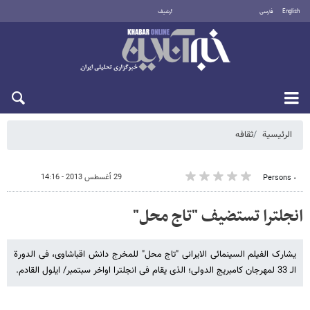
English
فارسی
أرشيف
السبت 8 أغسطس 2026
الرئيسية
ثقافه
29 أغسطس 2013 - 14:16
٠ Persons
انجلترا تستضیف "تاج محل"
یشارک الفیلم السینمائی الایرانی "تاج محل" للمخرج دانش اقباشاوی، فی الدورة
الـ 33 لمهرجان کامبریج الدولی؛ الذی یقام فی انجلترا اواخر سبتمبر/ ایلول القادم.