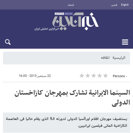
English
فارسی
أرشيف
الاثنين 10 أغسطس 2026
الرئيسية
ثقافه
22 سبتمبر 2013 - 16:05
٠ Persons
السینما الایرانیة تشارک بمهرجان کازاخستان
الدولی
یستضیف مهرجان افلام اوراآسیا الدولی لدورته الـ9 الذی یقام حالیا فی العاصمة
الکازاخیة الماتی فیلمین ایرانیین.