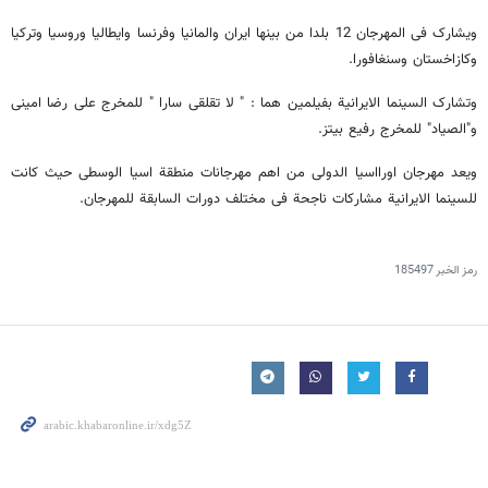
ویشارک فی المهرجان 12 بلدا من بینها ایران والمانیا وفرنسا وایطالیا وروسیا وترکیا
وکازاخستان وسنغافورا.
وتشارک السینما الایرانیة بفیلمین هما : " لا تقلقی سارا " للمخرج علی رضا امینی
و"الصیاد" للمخرج رفیع بیتز.
ویعد مهرجان اورااسیا الدولی من اهم مهرجانات منطقة اسیا الوسطى حیث کانت
للسینما الایرانیة مشارکات ناجحة فی مختلف دورات السابقة للمهرجان.
رمز الخبر
185497