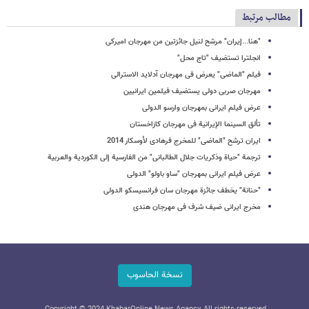
مطالب مرتبط
"هنا...إیران" مرشح لنیل جائزتین من مهرجان امیرکی
انجلترا تستضیف "تاج محل"
فیلم "الماضی" یعرض فی مهرجان آدلاید الاسترالی
مهرجان صربی دولی یستضیف فیلمین ایرانیین
عرض فیلم ایرانی بمهرجان وارسو الدولی
تألق السینما الإیرانیة فی مهرجان کازاخستان
ایران ترشح "الماضی" للمخرج فرهادی لأوسکار 2014
ترجمة "حیاة وذکریات جلال الطالبانی" من الفارسیة إلى الکوردیة والعربیة
عرض فیلم ایرانی بمهرجان "ساو باولو" الدولی
"حنانة" یخطف جائزة مهرجان سان فرانسیسکو الدولی
مخرج ایرانی ضیف شرف فی مهرجان هندی
نسخة الحاسوب