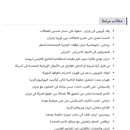
مطالب مرتبط
وفد أوروبی فی إیران.. خطوة على مسار تحسین العلاقات
النمسا تعمل على تعزیز العلاقات بین اوروبا وایران
روحانی: دبلوماسیة ایران اوقفت الوتیرة المتصاعدة للحظر
المعزولون فی الحوار الامریکی ـ الایرانی
ایران تهدی طائرة بدون طیار وفیلما استطلاعیا للخلیح الفارسی لروسیا
لن نقبل أیة شروط أو التنازل للإفراج عن الأموال الإیرانیة المجمدة فی أمریکا
الوفد الاوروبی یدعو من طهران لاحترام حقوقها النوویة
طهران بصدد تشغیل خطوط انتاجیة لثانی أوکسید الیورانیوم قریبا
رفسنجانی: على الغرب اثبات حسن نوایاه فی التعاون مع ایران
الأمم المتحدة تعلن عن تحقیق 90 بالمائة من حقوق المرأة فی إیران
خزاعی: غضب الکیان الاسرائیلی یدل علی صوابیة نهجنا
افتتاح سفارتی ایران وبریطانیا قریبا
بروجردی: ایران تقف الی جانب سوریا حکومة وشعبا
عراقجی: الحظر یتعارض مع میثاق الامم المتحدة
ایران والامارات تناقشان امن الخلیج الفارسی