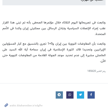
وتابعت فی تصریحاتها الیوم الثلاثاء خلال مؤتمرها الصحفی بأنه تم تبنی هذا القرار
عقب إجراء الإتصلات السیاسیة وتبادل الرسائل بین ممثلیتی إیران وکندا فی الأمم
المتحدة.
وتابعت بأن المفاوضات النوویة بین إیران و5+1 تجری بالتنسیق مع کبار المسؤولین
الإیرانیین وتحدیدا قائد الثورة الإسلامیة فی إیران سماحة آیة الله السید علی
الخامنئی مشیرة إلی عدم تحدید موعد الجولة القادمة من المفاوضات النوویة حتی
الأن.
رمز الخبر
185620