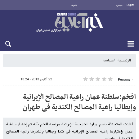
English
فارسی
أرشيف
الجمعة 7 أغسطس 2026
الرئيسية
سیاسه
22 أكتوبر 2013 - 13:24
٠ Persons
افخم:سلطنة عمان راعیة المصالح الإیرانیة
وإیطالیا راعیة المصالح الکندیة فی طهران
أعلنت المتحدثة باسم وزارة الخارجیة الإیرانیة مرضیه افخم بأنه تم إختیار سلطنة
عمان بإعتبارها راعیة المصالح الإیرانیة فی کندا وإیطالیا بإعتبارها راعیة المصالح
الکندیة فی طهران.