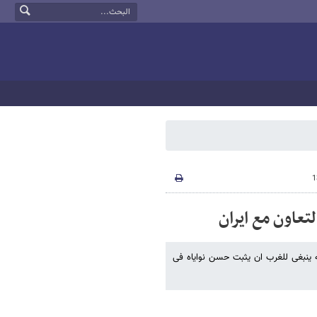
تعاون مع ایران
ینبغی للغرب ان یثبت حسن نوایاه فی