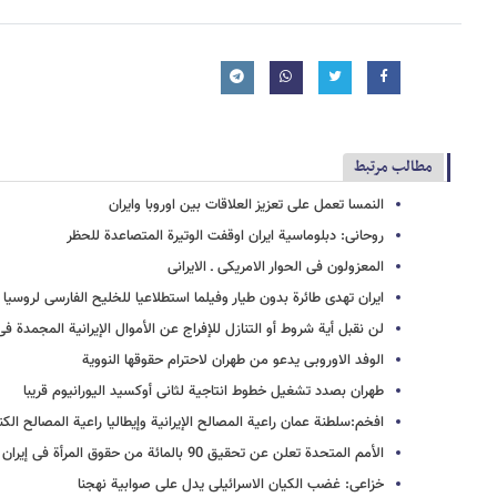
مطالب مرتبط
النمسا تعمل على تعزیز العلاقات بین اوروبا وایران
روحانی: دبلوماسیة ایران اوقفت الوتیرة المتصاعدة للحظر
المعزولون فی الحوار الامریکی ـ الایرانی
ایران تهدی طائرة بدون طیار وفیلما استطلاعیا للخلیح الفارسی لروسیا
لن نقبل أیة شروط أو التنازل للإفراج عن الأموال الإیرانیة المجمدة فی
الوفد الاوروبی یدعو من طهران لاحترام حقوقها النوویة
طهران بصدد تشغیل خطوط انتاجیة لثانی أوکسید الیورانیوم قریبا
افخم:سلطنة عمان راعیة المصالح الإیرانیة وإیطالیا راعیة المصالح الک
الأمم المتحدة تعلن عن تحقیق 90 بالمائة من حقوق المرأة فی إیران
خزاعی: غضب الکیان الاسرائیلی یدل علی صوابیة نهجنا