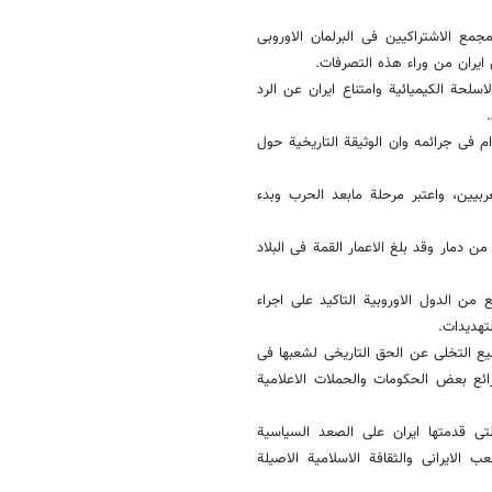
مجمع الاشتراکیین فی البرلمان الاوروبی
 ایران من وراء هذه التصرفات.
لحة الکیمیائیة وامتناع ایران عن الرد
فی جرائمه وان الوثیقة التاریخیة حول
بیین، واعتبر مرحلة مابعد الحرب وبدء
ن دمار وقد بلغ الاعمار القمة فی البلاد
من الدول الاوروبیة التاکید على اجراء
تهدیدات.
طیع التخلی عن الحق التاریخی لشعبها فی
ائع بعض الحکومات والحملات الاعلامیة
 قدمتها ایران على الصعد السیاسیة
 الایرانی والثقافة الاسلامیة الاصیلة