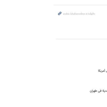
 أمریکا
ندیة فی طهران