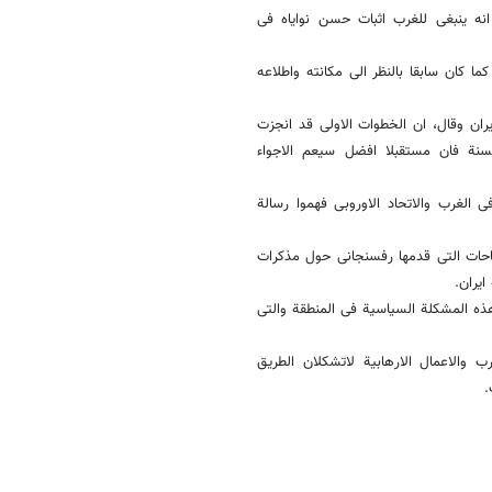
 انه ینبغی للغرب اثبات حسن نوایاه فی
ا کان سابقا بالنظر الى مکانته واطلاعه
یران وقال، ان الخطوات الاولى قد انجزت
لاساس هو النوایا الحسنة فان مستقبلا افضل سیعم الاجواء
فی الغرب والاتحاد الاوروبی فهموا رسالة
یضاحات التی قدمها رفسنجانی حول مذکرات
ایران.
ذه المشکلة السیاسیة فی المنطقة والتی
ب والاعمال الارهابیة لاتشکلان الطریق
.