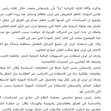
وذکرت وکالة الانباء الایرانیة "ارنا" بأن رفسنجانی وصف، خلال لقائه رئیس 
هانس آسوبادا، الحظر المفروض على ایران بالظالم وتساءل عما یریده الغرب من
واوضح ان المساعدات التی قدمها الغرب لنظام صدام فی العراق فی مجال الاس
بالمثل یعد وثیقة تاریخیة على الثقة التی صنعتها ایران لدى الرأی العام العالمی.
واضاف ان عددا کبیرا من الشرکات الغربیة قد حوکمت بسبب التعاون مع صدام 
هذا الموضوع تمثلت فی کتاب (تجار الموت) الذی نشر فی الغرب.
واکد على استعداد ایران فی جمیع المراحل للتعامل بشفافیة وعدالة مع الغر
الاعمار فی ایران بانها شکلت افضل نموذج للتعاون.
واردف ان ایران استفادت من التسهیلات المالیة الدولیة لاعمار ماخلفته الحرب م
واستفاد کلا الجانبین من المنجزات الاقتصادیة.
واعتبر رفسنجانی حسن النیة شرطا فی المفاوضات السیاسیة وقال، انه یتوقع 
مفاوضات عقلائیة بدلا من الاستفادة من الاسالیب غیر العقلانیة مثل الحظر وال
واردف ان ایران لم ولن تفکر یوما بالحصول على الاسلحة النوویة لکنها لاتست
الوقت الحاضر والمستقبل للاستفادة من الانجازات النوویة السلمیة بسبب ذر
التی لااساس لها.
واشار رئیس مجمع تشخیص مصلحة النظام الى نماذج من المساعدات التی
والانسانیة فی العراق وافغانستان والبوسنة والهرسک وقال: ان حضارة الشعب
تتعارض مع اسالیب الاغتیالات والارهاب التی تشکل تهدیدا للاستقرار والامن.