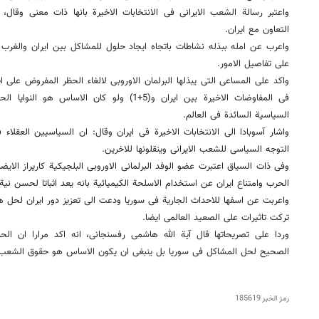
واعتبر رسالة الشعب الایرانی فی الانتخابات الاخیرة بانها ذات معنى وقال،
التعاون مع ایران.
واعرب عن امله ببذله نشاطات باتجاه ایجاد حلول للمشاکل بین ایران والغرب کم
على تفاصیل الامور.
واکد على المساعی التی یبذلها البرلمان الاوروبی لالغاء الحظر المفروض على ا
فی المفاوضات الاخیرة بین ایران و(5+1) ولو کان ا
السیاسیة السائدة فی العالم.
واشار آسوبادا الى الانتخابات الاخیرة فی ایران وقال: ان السیاسیین العقلاء 
التوجه السیاسی للشعب الایرانی وینقلونها للاخرین.
وفی ذات السیاق اعتبرت عضو الوفد البرلمانی الاوروبی البلجیکیة کاریراز الا
الحرب وامتناع ایران عن استخدام الاسلحة الکیمیائیة بانه یعد اثباتا لحسن نیة 
واعربت عن اسفها للاحداث الجاریة فی سوریا ودعت الى تعزیز دور ایران لحل ه
ترکت تاثیرات على الصعید العالمی ایضا.
وردا على تصریحاتها قال آیة الله هاشمی رفسنجانی، انه اکد مرارا ان الحر
الصحیح لحل المشاکل فی سوریا بل ینبغی ان یکون الاساس هو حقوق الشعب
رمز الخبر
185619