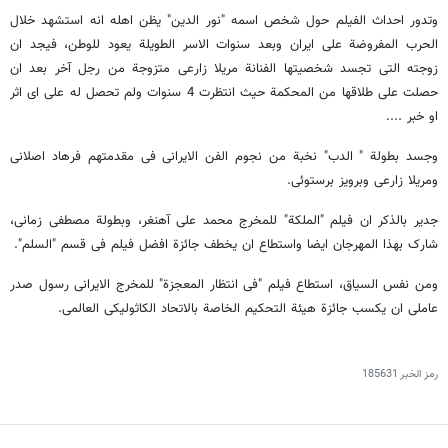
وتدور احداث الفیلم حول شخص اسمه "نور الدین" یظن اهله انه استشهد خلال
الحرب المفروضة على ایران وبعد سنوات الاسر الطویلة یعود للوطن، فیجد ان
زوجته التی تجسد شخصیتها الفنانة مریلا زارعی متزوجة من رجل آخر بعد ان
حصلت على طلاقها من المحکمة حیث انتظرت 4 سنوات ولم تحصل له على ای اثر
او خبر ....
وجسد بطولة " الدب" نخبة من نجوم الفن الایرانی فی مقدمتهم فرهاد اصلانی
ومریلا زارعی وبرویز برستوئی.
جدیر بالذکر ان فیلم "الملکة" للمخرج محمد علی آهنغر، وبطولة مصطفى زمانی،
شارک بهذا المهرجان ایضا واستطاع ان یخطف جائزة افضل فیلم فی قسم "السلم".
ومن نفس السیاق، استطاع فیلم "فی انتظار المعجزة" للمخرج الایرانی رسول صدر
عاملی ان یکسب جائزة هیئة التحکیم الخاصة بالاتحاد الکاثولیکی العالمی.
رمز الخبر
185631