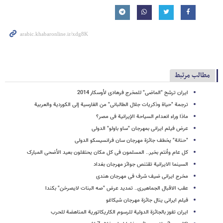
مطالب مرتبط
ایران ترشح "الماضی" للمخرج فرهادی لأوسکار 2014
ترجمة "حیاة وذکریات جلال الطالبانی" من الفارسیة إلى الکوردیة والعربیة
ماذا وراء انعدام السیاحة الإیرانیة فی مصر؟
عرض فیلم ایرانی بمهرجان "ساو باولو" الدولی
"حنانة" یخطف جائزة مهرجان سان فرانسیسکو الدولی
کل عام وأنتم بخیر.. المسلمون فی کل مکان یحتفلون بعید الأضحى المبارک
السینما الایرانیة تقتنص جوائز مهرجان بغداد
مخرج ایرانی ضیف شرف فی مهرجان هندی
عقب الاقبال الجماهیری.. تمدید عرض "صه البنات لایصرخن" بکندا
فیلم ایرانی ینال جائزة مهرجان شیکاغو
ایران تفوز بالجائزة الدولیة للرسوم الکاریکاتوریة المناهضة للحرب