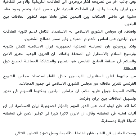
وفی جانب اخر من تصریحه اشار بروجردی الی العلاقات التاریخیة والاواصر الثقافیة
بین ایران وفرنسا وقال، ان العلاقات المبنیة علی حسن النیة وعدم وجود نقاط
سلبیة فی ماضی العلاقات بین البلدین تعتبر عاملا مهما لتطویر العلاقات بین
البلدین.
واضاف، ان مجلس الشوری الاسلامی له الاستعداد الکامل لدعم تقویة العلاقات
بین البلدین علی اساس الاحترام المتبادل وفی مسار مصالح الشعبین.
واکد بروجردی بان السیاسة المبدئیة لجمهوریة ایران الاسلامیة تتمثل بتقویة
وترسیخ السلام والاستقرار فی المنطقة واضاف، ان الطریق الوحید لتعزیز الامن
والسلام فی منطقة الخلیج الفارسی هو التعاون والمشارکة الجماعیة لجمیع دول
المنطقة.
من جانبهما اعلن السناتوران الفرنسیان خلال اللقاء استعداد مجلس الشیوخ
الفرنسی لتعزیز علاقاته مع مجلس الشوری الاسلامی فی جمیع المجالات.
وقالت السیدة جویل غاریو ملام، ان برلمانی البلدین یمکنهما الاسهام فی تعزیز
وتسهیل العلاقات بین ایران وفرنسا.
کما اکد جان ایولو کنت علی الدور المهم والمؤثر لجمهوریة ایران الاسلامیة فی ای
آلیات امنیة فی المنطقة وقال، ان لایران تاثیرا کبیرا فی توفیر الامن فی المنطقة
کدولة قویة ومستقرة.
وبحث الجانبان فی اللقاء بشان القضایا الاقلیمیة وسبل تعزیز التعاون الثنائی.