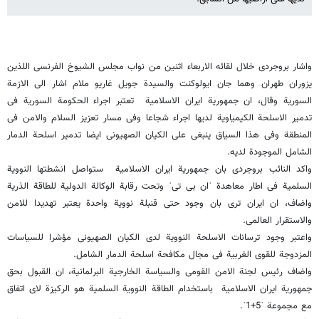
واشار بروجردی خلال لقائه الاربعاء اثنین من نواب مجلس الشیوخ الفرنسی اللذین
یزوران طهران وهما جان ایولوکنت والسیدة جویل غاریو ملام اشار الی الازمة
السوریة وقال، ان جمهوریة ایران الاسلامیة تعتبر اجراء الحکومة السوریة فی
تدمیر الاسلحة الکیمیاویة لدیها اجراء شجاعا وفی مسار تعزیز السلام والامن فی
المنطقة وفی هذا السیاق ینبغی علی الکیان الصهیونی ایضا تدمیر اسلحة الدمار
الشامل الموجودة لدیه.
واکد النائب بروجردی بان جمهوریة ایران الاسلامیة ستواصل انشطتها النوویة
السلمیة فی اطار معاهدة ˈان بی تیˈ وتحت رقابة الوکالة الدولیة للطاقة الذریة
واضاف، ان ایران تری بان وجود حتی قنبلة نوویة واحدة یعتبر تهدیدا للامن
والاستقرار العالمی.
واعتبر وجود ترسانات الاسلحة النوویة لدی الکیان الصهیونی مؤشرا للسیاسات
المزدوجة للقوی الغربیة فی مجال مکافحة اسلحة الدمار الشامل.
واضاف رئیس لجنة الامن القومی والسیاسة الخارجیة البرلمانیة، ان القبول بحق
جمهوریة ایران الاسلامیة باستخدام الطاقة النوویة السلمیة هو الرکیزة لای اتفاق
مع مجموعة ˈ5+1ˈ.