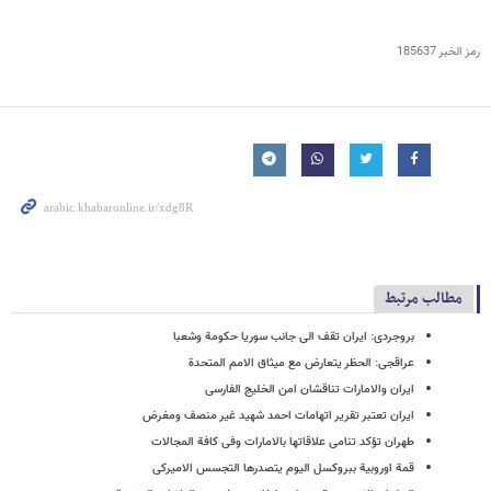
رمز الخبر
185637
مطالب مرتبط
بروجردی: ایران تقف الی جانب سوریا حکومة وشعبا
عراقجی: الحظر یتعارض مع میثاق الامم المتحدة
ایران والامارات تناقشان امن الخلیج الفارسی
ایران تعتبر تقریر اتهامات احمد شهید غیر منصف ومغرض
طهران تؤکد تنامی علاقاتها بالامارات وفی کافة المجالات
قمة اوروبیة ببروکسل الیوم یتصدرها التجسس الامیرکی