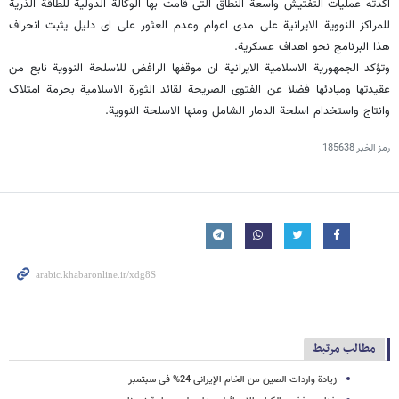
اکدته عملیات التفتیش واسعة النطاق التی قامت بها الوکالة الدولیة للطاقة الذریة
للمراکز النوویة الایرانیة على مدى اعوام وعدم العثور على ای دلیل یثبت انحراف
هذا البرنامج نحو اهداف عسکریة.
وتؤکد الجمهوریة الاسلامیة الایرانیة ان موقفها الرافض للاسلحة النوویة نابع من
عقیدتها ومبادئها فضلا عن الفتوى الصریحة لقائد الثورة الاسلامیة بحرمة امتلاک
وانتاج واستخدام اسلحة الدمار الشامل ومنها الاسلحة النوویة.
رمز الخبر
185638
مطالب مرتبط
زیادة واردات الصین من الخام الإیرانی 24% فی سبتمبر