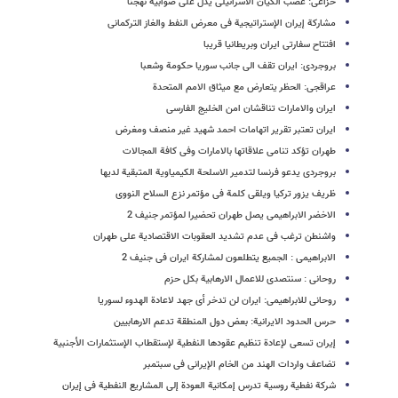
خزاعی: غضب الکیان الاسرائیلی یدل علی صوابیة نهجنا
مشارکة إیران الإستراتیجیة فی معرض النفط والغاز الترکمانی
افتتاح سفارتی ایران وبریطانیا قریبا
بروجردی: ایران تقف الی جانب سوریا حکومة وشعبا
عراقجی: الحظر یتعارض مع میثاق الامم المتحدة
ایران والامارات تناقشان امن الخلیج الفارسی
ایران تعتبر تقریر اتهامات احمد شهید غیر منصف ومغرض
طهران تؤکد تنامی علاقاتها بالامارات وفی کافة المجالات
بروجردی یدعو فرنسا لتدمیر الاسلحة الکیمیاویة المتبقیة لدیها
ظریف یزور ترکیا ویلقی کلمة فی مؤتمر نزع السلاح النووی
الاخضر الابراهیمی یصل طهران تحضیرا لمؤتمر جنیف 2
واشنطن ترغب فی عدم تشدید العقوبات الاقتصادیة على طهران
الابراهیمی : الجمیع یتطلعون لمشارکة ایران فی جنیف 2
روحانی : سنتصدى للاعمال الارهابیة بکل حزم
روحانی للابراهیمی: ایران لن تدخر أی جهد لاعادة الهدوء لسوریا
حرس الحدود الایرانیة: بعض دول المنطقة تدعم الارهابیین
إیران تسعی لإعادة تنظیم عقودها النفطیة لإستقطاب الإستثمارات الأجنبیة
تضاعف واردات الهند من الخام الإیرانی فی سبتمبر
شرکة نفطیة روسیة تدرس إمکانیة العودة إلی المشاریع النفطیة فی إیران