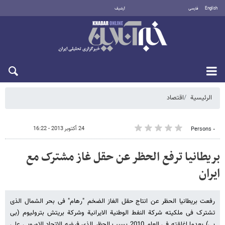
English
فارسی
أرشيف
الأحد 9 أغسطس 2026
الرئيسية
اقتصاد
24 أكتوبر 2013 - 16:22
٠ Persons
بریطانیا ترفع الحظر عن حقل غاز مشترک مع
ایران
رفعت بریطانیا الحظر عن انتاج حقل الغاز الضخم "رهام" فی بحر الشمال الذی
تشترک فی ملکیته شرکة النفط الوطنیة الایرانیة وشرکة بریتش بترولیوم (بی
بی) بعدما اغلقته فی العام 2010 بسبب الحظر الذی فرضه الاتحاد الاوروبی على