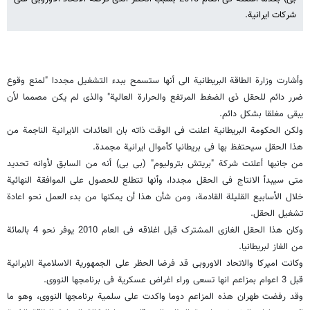
شرکات ایرانیة.
وأشارت وزارة الطاقة البریطانیة الى أنها ستسمح ببدء التشغیل مجددا "لمنع وقوع
ضرر دائم للحقل ذی الضغط المرتفع والحرارة العالیة" والذی لم یکن مصمما لأن
یبقى مغلقا بشکل دائم.
ولکن الحکومة البریطانیة اعلنت فی الوقت ذاته بان العائدات الایرانیة الناجمة من
هذا الحقل سیحتفظ بها فی بریطانیا کأموال ایرانیة مجمدة.
من جانبها أعلنت شرکة "بریتش بترولیوم" (بی بی) أنه من السابق لأوانه تحدید
متى سیبدأ الانتاج فی الحقل مجددا، وأنها تتطلع للحصول على الموافقة النهائیة
خلال الأسابیع القلیلة القادمة، ومن شأن هذا أن یمکنها من بدء العمل نحو اعادة
تشغیل الحقل.
وکان هذا الحقل الغازی المشترک قبل اغلاقه فی العام 2010 یوفر نحو 4 بالمائة
من الغاز لبریطانیا.
وکانت امیرکا والاتحاد الاوروبی قد فرضا الحظر على الجمهوریة الاسلامیة الایرانیة
قبل 3 اعوام بمزاعم انها تسعى وراء اغراض عسکریة فی برنامجها النووی.
وقد رفضت طهران هذه المزاعم دوما واکدت على سلمیة برنامجها النووی، وهو ما