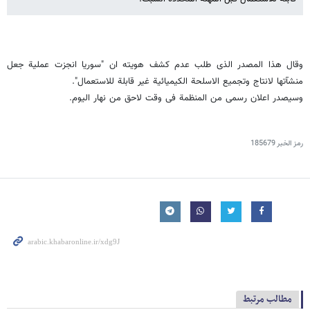
وقال هذا المصدر الذی طلب عدم کشف هویته ان "سوریا انجزت عملیة جعل
منشآتها لانتاج وتجمیع الاسلحة الکیمیائیة غیر قابلة للاستعمال".
وسیصدر اعلان رسمی من المنظمة فی وقت لاحق من نهار الیوم.
رمز الخبر
185679
مطالب مرتبط