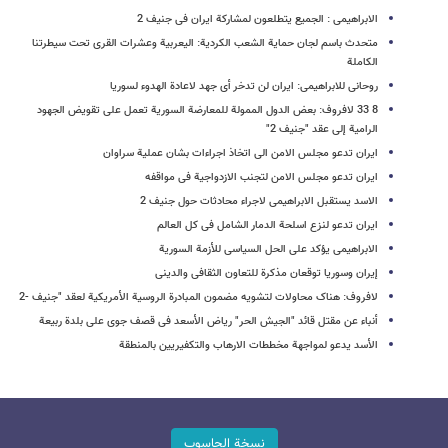
الابراهیمی : الجمیع یتطلعون لمشارکة ایران فی جنیف 2
متحدث باسم لجان حمایة الشعب الکردیة: الیعربیة وعشرات القرى تحت سیطرتنا
الکاملة
روحانی للابراهیمی: ایران لن تدخر أی جهد لاعادة الهدوء لسوریا
8 33 لافروف: بعض الدول الممولة للمعارضة السوریة تعمل على تقویض الجهود
الرامیة إلى عقد "جنیف 2"
ایران تدعو مجلس الامن الی اتخاذ اجراءات بشان عملیة سراوان
ایران تدعو مجلس الامن لتجنب الازدواجیة فی مواقفه
الاسد یستقبل الابراهیمی لاجراء محادثات حول جنیف 2
ایران تدعو لنزع اسلحة الدمار الشامل فی کل العالم
الابراهیمی یؤکد على الحل السیاسی للأزمة السوریة
إیران وسوریا توقعان مذکرة للتعاون الثقافی والدینی
لافروف: هناک محاولات لتشویه مضمون المبادرة الروسیة الأمریکیة لعقد "جنیف -2
أنباء عن مقتل قائد "الجیش الحر" ریاض الأسعد فی قصف جوی على بلدة ربیعة
الأسد یدعو لمواجهة مخططات الارهاب والتکفیریین بالمنطقة
نسخة الحاسوب