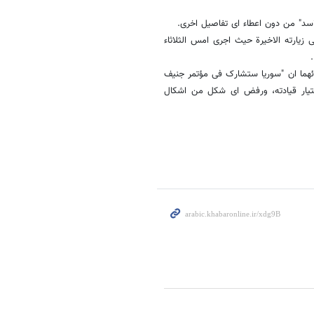
اسد" من دون اعطاء ای تفاصیل اخرى.
زیارته الاخیرة حیث اجرى امس الثلاثاء
لقائهما ان "سوریا ستشارک فی مؤتمر جنیف
تیار قیادته، ورفض ای شکل من اشکال