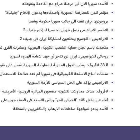
الأسد: سوریا الان فی مرحلة صراع مع القاعدة وتفرعاته
مؤتمر لندن للمعارضة السوریة واصدقاءها یدعون لإنجاح "جنیف2"
بروجردی: ایران تقف الی جانب سوریا حکومة وشعبا
الاخضر الابراهیمی یصل طهران تحضیرا لمؤتمر جنیف 2
الابراهیمی : الجمیع یتطلعون لمشارکة ایران فی جنیف 2
متحدث باسم لجان حمایة الشعب الکردیة: الیعربیة وعشرات القرى تح
روحانی للابراهیمی: ایران لن تدخر أی جهد لاعادة الهدوء لسوریا
8 33 لافروف: بعض الدول الممولة للمعارضة السوریة تعمل على تقویض الجهود الرامیة إلى عقد "جنیف 2"
منشآت انتاج الاسلحة الکیمیائیة فی سوریا لم تعد صالحة للاستعمال
الابراهیمی یؤکد على الحل السیاسی للأزمة السوریة
لافروف: هناک محاولات لتشویه مضمون المبادرة الروسیة الأمریکیة ل
أنباء عن مقتل قائد "الجیش الحر" ریاض الأسعد فی قصف جوی على ب
الأسد یدعو لمواجهة مخططات الارهاب والتکفیریین بالمنطقة