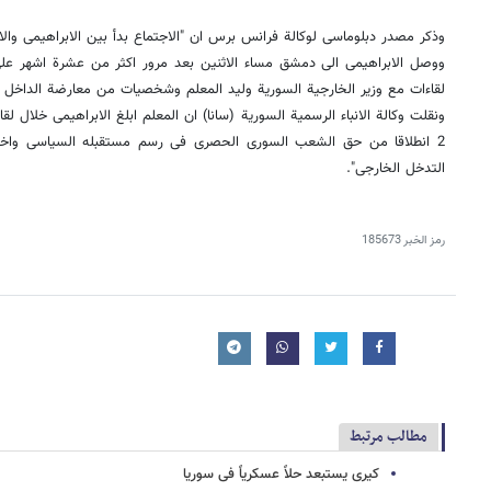
وذکر مصدر دبلوماسی لوکالة فرانس برس ان "الاجتماع بدأ بین الابراهیمی وال
ووصل الابراهیمی الى دمشق مساء الاثنین بعد مرور اکثر من عشرة اشهر على 
لقاءات مع وزیر الخارجیة السوریة ولید المعلم وشخصیات من معارضة الداخل .
ونقلت وکالة الانباء الرسمیة السوریة (سانا) ان المعلم ابلغ الابراهیمی خلال 
2 انطلاقا من حق الشعب السوری الحصری فی رسم مستقبله السیاسی واخ
التدخل الخارجی".
رمز الخبر
185673
مطالب مرتبط
کیری یستبعد حلاً عسکریاً فی سوریا