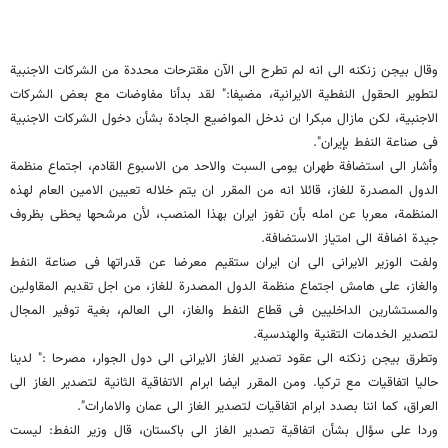
وقال بیجن زنکنه الى انه لم تطرح الى الآن مقترحات محددة من الشرکات الاجنبیة
لتطویر الحقول النفطیة الایرانیة، مضیفا:" لقد بدأنا مفاوضات مع بعض الشرکات
الاجنبیة، لکن مازال مبکرا ان ندخل المواضیع الجادة بشأن دخول الشرکات الاجنبیة
فی صناعة النفط بإیران".
وأشار الى استضافة طهران یومی السبت والاحد من الاسبوع القادم، اجتماع منظمة
الدول المصدرة للغاز، قائلا انه من المقرر ان یتم خلاله تعیین الامین العام لهذه
المنظمة، معربا عن امله بأن تفوز ایران بهذا المنصب، لأن مرشحها یحظى بظروف
جیدة اضافة الى امتیاز الاستضافة.
ولفت الوزیر الایرانی الى ان ایران ستقیم معرضا عن قدراتها فی صناعة النفط
والغاز، على هامش اجتماع منظمة الدول المصدرة للغاز، من اجل تقدیم المقاولین
والمستشارین الداخلیین فی قطاع النفط والغاز، الى العالم، بغیة توفیر المجال
لتصدیر الخدمات التقنیة والهندسیة.
وتطرق بیجن زنکنه الى عقود تصدیر الغاز الایرانی الى دول الجوار، مصرحا :" لدینا
حالیا اتفاقیات مع ترکیا. ومن المقرر ایضا ابرام الاتفاقیة الثانیة لتصدیر الغاز الى
العراق، کما اننا بصدد ابرام اتفاقیات لتصدیر الغاز الى عمان والامارات".
وردا على سؤال بشأن اتفاقیة تصدیر الغاز الى باکستان، قال وزیر النفط: لیست