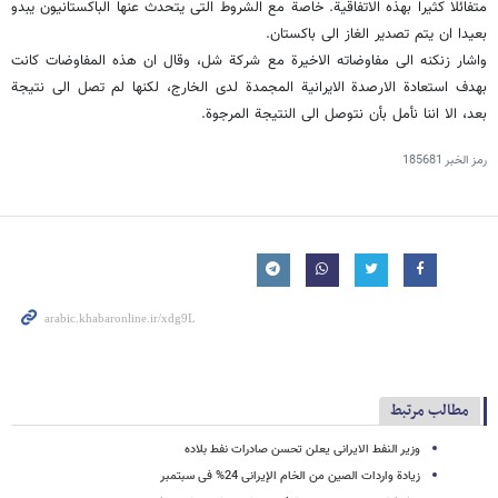
متفائلا کثیرا بهذه الاتفاقیة. خاصة مع الشروط التی یتحدث عنها الباکستانیون یبدو
بعیدا ان یتم تصدیر الغاز الى باکستان.
واشار زنکنه الى مفاوضاته الاخیرة مع شرکة شل، وقال ان هذه المفاوضات کانت
بهدف استعادة الارصدة الایرانیة المجمدة لدى الخارج، لکنها لم تصل الى نتیجة
بعد، الا اننا نأمل بأن نتوصل الى النتیجة المرجوة.
رمز الخبر
185681
مطالب مرتبط
وزیر النفط الایرانی یعلن تحسن صادرات نفط بلاده
زیادة واردات الصین من الخام الإیرانی 24% فی سبتمبر