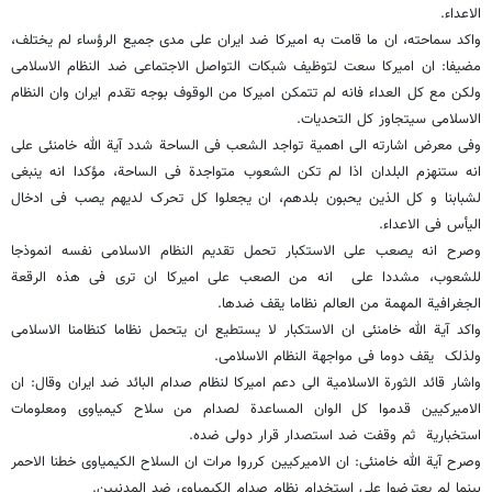
الاعداء.
واکد سماحته، ان ما قامت به امیرکا ضد ایران على مدى جمیع الرؤساء لم یختلف،
مضیفا: ان امیرکا سعت لتوظیف شبکات التواصل الاجتماعی ضد النظام الاسلامی
ولکن مع کل العداء فانه لم تتمکن امیرکا من الوقوف بوجه تقدم ایران وان النظام
الاسلامی سیتجاوز کل التحدیات.
وفی معرض اشارته الى اهمیة تواجد الشعب فی الساحة شدد آیة الله خامنئی على
انه ستنهزم البلدان اذا لم تکن الشعوب متواجدة فی الساحة، مؤکدا انه ینبغی
لشبابنا و کل الذین یحبون بلدهم، ان یجعلوا کل تحرک لدیهم یصب فی ادخال
الیأس فی الاعداء.
وصرح انه یصعب على الاستکبار تحمل تقدیم النظام الاسلامی نفسه انموذجا
للشعوب، مشددا على انه من الصعب على امیرکا ان ترى فی هذه الرقعة
الجغرافیة المهمة من العالم نظاما یقف ضدها.
واکد آیة الله خامنئی ان الاستکبار لا یستطیع ان یتحمل نظاما کنظامنا الاسلامی
ولذلک یقف دوما فی مواجهة النظام الاسلامی.
واشار قائد الثورة الاسلامیة الى دعم امیرکا لنظام صدام البائد ضد ایران وقال: ان
الامیرکیین قدموا کل الوان المساعدة لصدام من سلاح کیمیاوی ومعلومات
استخباریة ثم وقفت ضد استصدار قرار دولی ضده.
وصرح آیة الله خامنئی: ان الامیرکیین کرروا مرات ان السلاح الکیمیاوی خطنا الاحمر
بینما لم یعترضوا على استخدام نظام صدام الکیمیاوی ضد المدنیین.