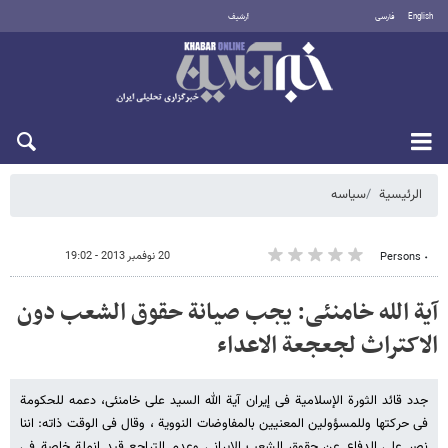
English
فارسی
أرشيف
الجمعة 7 أغسطس 2026
الرئيسية
سیاسه
20 نوفمبر 2013 - 19:02
٠ Persons
آیة الله خامنئی: یجب صیانة حقوق الشعب دون
الاکتراث لجعجعة الاعداء
جدد قائد الثورة الإسلامیة فی إیران آیة الله السید علی خامنئی، دعمه للحکومة
فی حرکتها وللمسؤولین المعنیین بالمفاوضات النوویة ، وقال فی الوقت ذاته: اننا
نصر على الدفاع عن حقوق الشعب الایرانی وعدم التراجع قید انملة خاصة فی