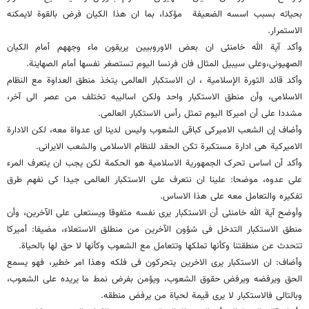
بحیاته بسبب اسسه الضعیفة مؤکدا، بما ان هذا الکیان فرض بالقوة لایمکنه
الاستمرار.
وأکد آیة الله خامنئی ان بعض الاوروبیین یریقون ماء وجههم أمام الکیان
الصهیونی،وعلى سیبیل المثال فان فرنسا الیوم تستصغر نفسها أمام الصهاینة.
وأکد قائد الثورة الإسلامیة ، ان الاستکبار العالمی یتخذ منطق العداوة مع النظام
الاسلامی، وأن منطق الاستکبار واحد ولکن اسالیبه تختلف من عصر الى آخر،
مشددا على أن امیرکا الیوم تمثل رأس الاستکبار العالمی.
وأضاف إن الشعب الامیرکی کباقی الشعوب ولیس لدینا ای عدواة معه، لکن الادارة
الامیرکیة هی ادارة مستکبرة تکن الحقد للنظام الاسلامی والشعب الایرانی.
وأکد أن اساس تحرک الجمهوریة الاسلامیة هو الحکمة لکن یجب ان یتعرف المرء
على عدوه، موضحا: علینا ان نتعرف على الاستکبار العالمی جیدا کی نفهم طرق
تفکیره والتعامل معه على هذا الاساس.
وأوضح آیة الله خامنئی أن الاستکبار یرى نفسه متفوقا ویستعلی على الآخرین، وأن
منطق الاستکبار التدخل فی شؤون الآخرین من منطلق الاستعلاء، مضیفا: أمیرکا
تتحدث عن منطقتنا وکأنها تملکها وتتعامل مع الشعوب وکأنها لا حق لها بالحیاة.
وأضاف: ان الاستکبار یرى الاخرین یتحرکون فی فلکه وهذا امر خطیر، فهو یسمع
الحق ویرفضه ویرفض حقوق الشعوب، ویؤمن بفرض نمط ما یریده على الشعوب،
وبالتالی فالاستکبار لا یرى قیمة لحیاة من یرفض منطقه.