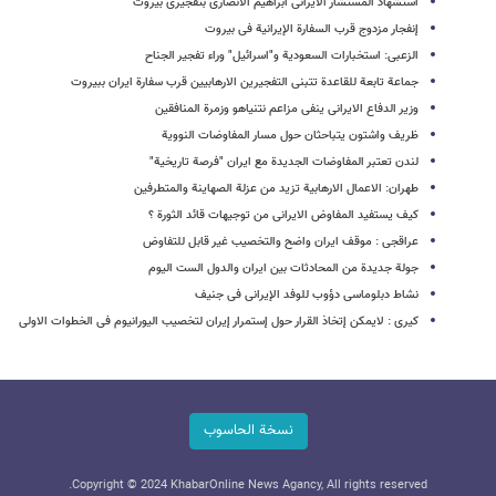
استشهاد المستشار الایرانی ابراهیم الانصاری بتفجیری بیروت
إنفجار مزدوج قرب السفارة الإیرانیة فی بیروت
الزعبی: استخبارات السعودیة و"اسرائیل" وراء تفجیر الجناح
جماعة تابعة للقاعدة تتبنى التفجیرین الارهابیین قرب سفارة ایران ببیروت
وزیر الدفاع الایرانی ینفی مزاعم نتنیاهو وزمرة المنافقین
ظریف واشتون یتباحثان حول مسار المفاوضات النوویة
لندن تعتبر المفاوضات الجدیدة مع ایران "فرصة تاریخیة"
طهران: الاعمال الارهابیة تزید من عزلة الصهاینة والمتطرفین
کیف یستفید المفاوض الایرانی من توجیهات قائد الثورة ؟
عراقجی : موقف ایران واضح والتخصیب غیر قابل للتفاوض
جولة جدیدة من المحادثات بین ایران والدول الست الیوم
نشاط دبلوماسی دؤوب للوفد الإیرانی فی جنیف
کیری : لایمکن إتخاذ القرار حول إستمرار إیران لتخصیب الیورانیوم فی الخطوات الاولی
نسخة الحاسوب
Copyright © 2024 KhabarOnline News Agancy, All rights reserved.