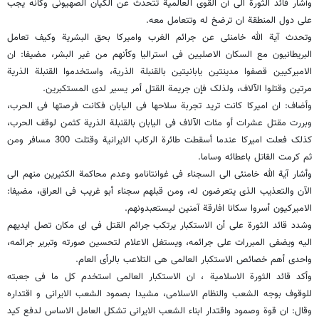
وأشار قائد الثورة الى أن القوى العالمیة تتحدث عن الکیان الصهیونی وکانه یجب
على دول المنطقة ان ترضخ له وتتعامل معه.
وتحدث آیة الله خامنئی عن جرائم الغرب وامیرکا بحق البشریة وکیف تعامل
البریطانیون مع السکان الاصلیین فی استرالیا وکأنهم من غیر البشر، مضیفا: ان
الامیرکیین قصفوا مدینتین یابانیتین بالقنبلة الذریة، واستخدموا القنبلة الذریة
مرتین وقتلوا الآلاف، ولذلک فإن جریمة القتل أمر یسیر لدى المستکبرین.
وأضاف: ان امیرکا کانت ترید تجربة سلاحها فی الیابان فکانت فرصتها فی الحرب،
وبررت مقتل عشرات أو مئات الآلاف فی الیابان بالقنبلة الذریة کثمن لوقف الحرب،
کذلک فعلت امیرکا عندما أسقطت طائرة الرکاب الایرانیة وقتلت 300 مسافر ومن
ثم کرمت القاتل باعطائه وساما.
وأشار آیة الله خامنئی الى السجناء فی غوانتانامو وعدم محاکمة الکثیرین منهم الى
الآن والتعذیب الذی یتعرضون له، ومن قبلهم سجناء أبو غریب فی العراق، مضیفا:
الامیرکیون أسروا سکانا افارقة آمنین لیستعبدونهم.
وشدد قائد الثورة على أن الاستکبار یرتکب جرائم القتل فی ای مکان تصل ایدیهم
الیه ویضفی المبررات على جرائمه، ویستغل الاعلام لتحسین صورته وتبریر جرائمه،
واحدى أهم خصائص الاستکبار العالمی هی التلاعب بالرأی العام.
وأکد قائد الثورة الاسلامیة ، ان الاستکبار العالمی استخدم کل ما فی جعبته
للوقوف بوجه الشعب والنظام الاسلامی، مشیدا بصمود الشعب الایرانی و اقتداره
وقال: ان قوة وصمود واقتدار ابناء الشعب الایرانی تشکل العامل الاساس لدفع کید