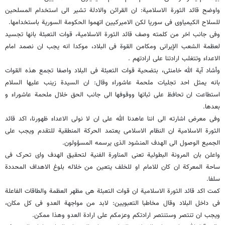
واوضح قائد الثورة الاسلامیة: ان القرائن والادلة تشیر الى استخدام المسلحین
للسلاح الکیمیاوی فی سوریا لکن الامیرکیین اتهموا الحکومة السوریة باستخدامها.
وفی جانب اخر من کلمته وصف قائد الثورة الاسلامیة، قوات التعبئة بانها تجسید
لعظمة الشعب الإیرانی ومکامن القوة فی البلاد، موکدا انه یجب ان نصمد امام
الاعداء وتتغلب ارادتنا على ارادتهم .
وأشاد آیة الله خامنئی، بتضحیة قوات التعبئة فی البلاد واصفا تجمع هذه القوات
بانه یمثل احد تجلیات ملحمة عاشوراء وقال: ان السیدة زینب علیها السلام
استطاعت ان تحافظ على ثباتها ووقوفها الى جانب الحق خلال ملحمة عاشوراء و
بعدها.
وفی معرض اشارته الى اننا عاهدنا الله على ان لا نولی الاعداء ظهورنا، اکد قائد
الثورة الاسلامیة ان النظام الاسلامی یعتمد الحرکة المنطقیة للتقدم ویجب على
الجمیع الوصول الى الهدف المنشود الذی یرسمه المسؤولون.
واعلن بان المرونة البطولیة تعنی المناورة الفنیة لتحقیق الهدف وای تحرک فی
ساحة المعرکة ان کان للامام او للخلف یتعین من خلاله بلوغ الاهداف المحددة
سلفا.
کمت اکد قائد الثورة الاسلامیة ان قوات التعبئة هی مظهر العظمة والطاقات الفاعلة
فی داخل البلاد وقال مخاطبا التعبویین: لابد من مواجهة العدو فی کل مکان،
ویجب ان تنتصر وستنتصر ارادتکم وعزمکم علی ارادة العدو وهذا ممکن.