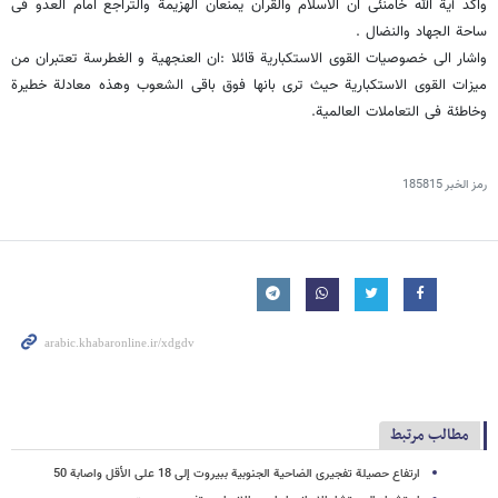
واکد آیة الله خامنئی ان الاسلام والقران یمنعان الهزیمة والتراجع امام العدو فی
ساحة الجهاد والنضال .
واشار الى خصوصیات القوى الاستکباریة قائلا :ان العنجهیة و الغطرسة تعتبران من
میزات القوى الاستکباریة حیث ترى بانها فوق باقی الشعوب وهذه معادلة خطیرة
وخاطئة فی التعاملات العالمیة.
رمز الخبر
185815
مطالب مرتبط
ارتفاع حصیلة تفجیری الضاحیة الجنوبیة ببیروت إلى 18 على الأقل واصابة 50