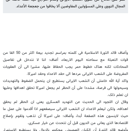
المجال النووی وعلى المسؤولین المفاوضین ألا یخافوا من جعجعة الأعداء.
وأضاف قائد الثورة الاسلامیة فی کلمته بمراسم تجدید بیعة اکثر من 50 الفا من
قوات التعبئة مع سماحته الیوم الاربعاء، أضاف: اننا لا نتدخل فی تفاصیل
المحادثات لکنه هناک خطوط حمر یجب الحفاظ علیها، مشیرا الى أن العقوبات
المفروضة على الشعب الایرانی مردها الى حقد الاعداء وحقد امیرکا.
واکد آیة الله خامنئی أن الشعب الایرانی یستطیع ان یتحمل الضغوط والتهدیدات
وسیحولها الى فرصة، مشددا على أن الحظر لم یجعل امیرکا تحقق اهدافها وعلیها
ان تعلم ذلک.
وقال ان اللجوء الى الحدیث عن التهدید العسکری یعنی ان الحظر لم یحقق
اهدافه، ولکن لیعلم الاعداء ان الشعب الایرانی سیصفعهم اذا أقدموا على عمل ما
حیث لاینسون هذه الصفعة أبدا، وأضاف: على امیرکا أن تذهب وتقوم بإصلاح
اقتصادها الذی یعانی من الدیون قبل أن تتحدث عن خیار عسکری.
وأوضح قائد الثورة أن الکیان الصهیونی محکوم بالزوال ولا یستطیع الاستمرار