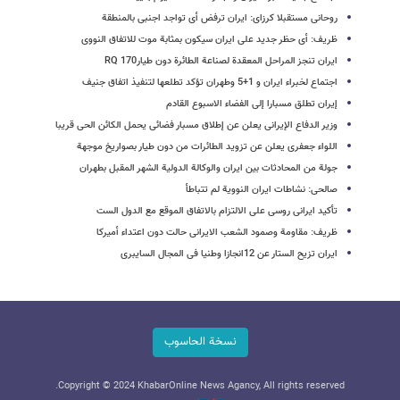
روحانی مستقبلا کرزای: ایران ترفض أی تواجد اجنبی بالمنطقة
ظریف: أی حظر جدید على ایران سیکون بمثابة موت للاتفاق النووی
ایران تنجز المراحل المعقدة لصناعة الطائرة دون طیار170 RQ
اجتماع لخبراء ایران و 1+5 وطهران تؤکد تطلعها لتنفیذ اتفاق جنیف
إیران تطلق مسبارا إلى الفضاء الاسبوع القادم
وزیر الدفاع الإیرانی یعلن عن إطلاق مسبار فضائی یحمل الکائن الحی قریبا
اللواء جعفری یعلن عن تزوید الطائرات من دون طیار بصواریخ موجهة
جولة من المحادثات بین ایران والوکالة الدولیة الشهر المقبل بطهران
صالحی: نشاطات ایران النوویة لم تتباطأ
تأکید ایرانی روسی على الالتزام بالاتفاق الموقع مع الدول الست
ظریف: مقاومة وصمود الشعب الایرانی حالت دون اعتداء أمیرکا
ایران تزیح الستار عن 12انجازا وطنیا فی المجال السایبری
نسخة الحاسوب
Copyright © 2024 KhabarOnline News Agancy, All rights reserved.