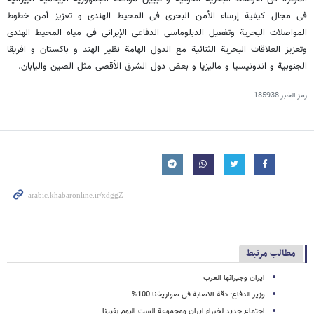
فی مجال کیفیة إرساء الأمن البحری فی المحیط الهندی و تعزیز أمن خطوط
المواصلات البحریة وتفعیل الدبلوماسی الدفاعی الإیرانی فی میاه المحیط الهندی
وتعزیز العلاقات البحریة الثنائیة مع الدول الهامة نظیر الهند و باکستان و افریقا
الجنوبیة و اندونیسیا و مالیزیا و بعض دول الشرق الأقصى مثل الصین والیابان.
رمز الخبر
185938
مطالب مرتبط
ایران وجیرانها العرب
وزیر الدفاع: دقة الاصابة فی صواریخنا 100%
اجتماع جدید لخبراء ایران ومجموعة الست الیوم بفیینا