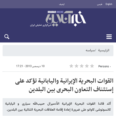
English
فارسی
أرشيف
الأحد 9 أغسطس 2026
الرئيسية
سیاسه
10 ديسمبر 2013 - 17:21
٠ Persons
القوات البحریة الإیرانیة والیابانیة تؤکد علی
إستئناف التعاون البحری بین البلدین
أکد قائدا القوات البحریة الإیرانیة الأدمیرال حبیب‌الله سیاری و الیابانیة
کاتسوتوشی کاوانو علی ضرورة إعادة إقامة العلاقات البحریة الثنائیة بین البلدین.