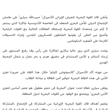
وأعلن قائد القوة البحریة للجیش الإیرانی الآدمیرال" حبیب‌الله سیاری" علی هامش
الإجتماع الدولی للأمن البحری المنعقد فی العاصمة الأندونسیة جاکارتا الذی یستمر
3 أیام عن إستعداد القوة البحریة لإستئناف العلاقات الثنائیة مع القوات الیابانیة
وأصبح من المقرر أن یقوموا الملحقون العسکریون للبلدین بإجراء التنسیقات
اللازمة علی الصعید الدبلوماسی.
وشدد سیاری الذی یزور حالیا سالاری لجاکارتا علی رأس وفد رفیع المستوی علی
إرساء السلام و الأمن المستدام فی مضیق هرمز و بحر عمان و شمال المحیط
الهندی
من جهته أکد الآدمیرال "کاتسوتوشی کاوانو" خلال هذا اللقاء علی ضرورة تعزیز
الأمن فی هذه النقاط البحریة لتوفیر أمن الطاقة و مبادلة الطلاب.
ویلقی سیاری خطابا تحت عنوان "البحریة فی حجم معقول هو عنصر أساسی لتعزیز
الأمن البحری" ویجتمع مع الوفود من القوات البحریة لدول المنطقة.
وتضم أهداف قائد القوة البحریة الإیرانیة من المشارکة فی الإجتماع ،المشارکة
المؤثرة فی الأوساط البحریة الدولیة و تبیین مواقف الجمهوریة الإیلامیة الإیرانیة