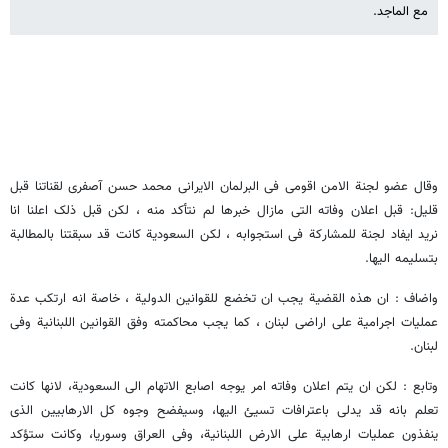
مع الماجد.
وقال عضو لجنة الامن اقومی فی البرلمان الایرانی محمد حسن آصفری لقناتنا قبل
قلیل: قبل اعلان وفاته التی مازال خبرها لم نتأکد منه ، لکن قبل ذلک اعلنا انا
نرید ایفاد لجنة للمشارکة فی استجوابه ، لکن السعودیة کانت قد سبقتنا بالمطالبة
بتسلیمه الیها.
واضاف : ان هذه القضیة یجب ان تخضع للقوانین الدولیة ، خاصة انه ارتکب عدة
عملیات اجرامیة على اراضی لبنان ، کما یجب محاکمته وفق القوانین اللبنانیة وفی
لبنان.
وتابع : لکن ان یتم اعلان وفاته امر یوجه اصابع الاتهام الى السعودیة، لانها کانت
تعلم بانه قد یدلی باعترافات تسیئ الیها، وسیفضح وجوه کل الارهابیین الذی
ینفذون عملیات ارهابیة على الارض اللبنانیة، وفی العراق وسوریا، وکانت ستؤکد