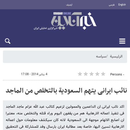
English
فارسی
أرشيف
الخميس 6 أغسطس 2026
الرئيسية
سیاسه
4 يناير 2014 - 17:08
٠ Persons
نائب ایرانی یتهم السعودیة بالتخلص من الماجد
اکد نائب ایرانی ان الداعمین والممولین لزعیم کتائب عبد الله عزام ماجد الماجد
فی تنفیذ اعماله الارهابیة هم من یقفون الیوم وراء قتله والتخلص منه، معتبرا
ان اصابع الاتهام موجهة الى السعودیة لانه کان سیکشف معلومات حول اعماله
الارهابیة تسیئ الیها، خاصة بعد مطالبة ایران بارسال وفد للمشارکة فی التحقیق