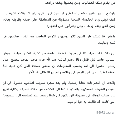
من یقوم بتلک العمالیات ومن یحمیها ویقف وراءها.
واوضح : ان اعلان موته بانه توفی اثر عجز فی الکلى، یثیر تساؤلات کثیرة بانه
کیف توفی وان الحکومة اللبنانیة مسؤولة عن المحافظة على حیاته وظروف وفاته،
ومن الذی یقف وراها ، ومن یشرفون على احتجازه.
واعتبر اننا نعتقد بان الذین کانوا یوجهون الاوامر للماجد، هم الذین ضالعون فی
قتله ونهایته.
الى ذلک قالت مراسلتنا فی بیروت فاطمة عواضة فی نشرة الاخبار: قیادة الجیش
اللبنانی اعلنت قبل قلیل وفاة زعیم کتائب عبد الله عزام ماجد الماجد لیصبح اعلانا
رسمیا، مشیرة الى انه بحسب المعلومات ان تدهور صحته الذی کان علیه منذ
لحظة توقیفه ادى فجر الیوم الى وفاته، رغم ان الاعلاان قد تأخر.
واکدت ان الخبر بات معلنا رسمیا، ولم یعد مجرد تسریب اعلامی، مشیرة الى ان
مفوض الشرطة العسکریة والحکومة دعا الى الکشف عن جثته لمعرفة وکتابة تقریر
عن اسباب الوفاة، فی محاولة لان یکون کل شیئا رسمیا عند تسلیمه الى السعودیة
التی کانت قد طالبت به حیا او میتا.
رمز الخبر
186072