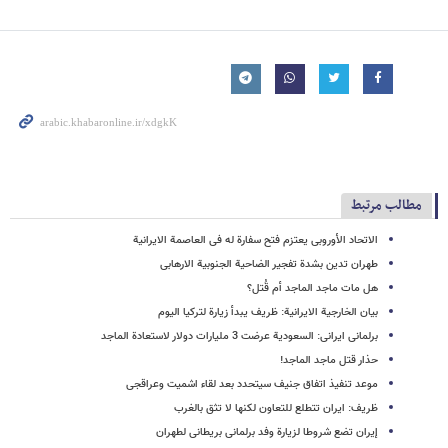
مطالب مرتبط
الاتحاد الأوروبی یعتزم فتح سفارة له فی العاصمة الایرانیة
طهران تدین بشدة تفجیر الضاحیة الجنوبیة الارهابی
هل مات ماجد الماجد أم قُتل؟
بیان الخارجیة الایرانیة: ظریف یبدأ زیارة لترکیا الیوم
برلمانی ایرانی: السعودیة عرضت 3 ملیارات دولار لاستعادة الماجد
حذار قتل ماجد الماجد!
موعد تنفیذ اتفاق جنیف سیتحدد بعد لقاء اشمیت وعراقجی
ظریف: ایران تتطلع للتعاون لکنها لا تثق بالغرب
إیران تضع شروطا لزیارة وفد برلمانی بریطانی لطهران