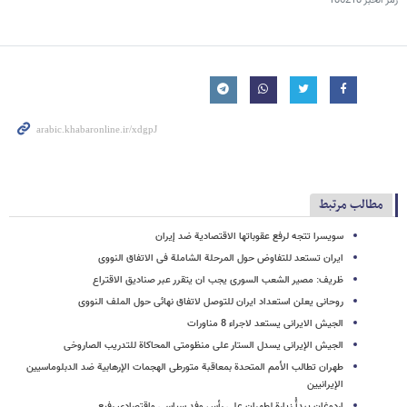
رمز الخبر
186218
مطالب مرتبط
سویسرا تتجه لرفع عقوباتها الاقتصادیة ضد إیران
ایران تستعد للتفاوض حول المرحلة الشاملة فی الاتفاق النووی
ظریف: مصیر الشعب السوری یجب ان یتقرر عبر صنادیق الاقتراع
روحانی یعلن استعداد ایران للتوصل لاتفاق نهائی حول الملف النووی
الجیش الایرانی یستعد لاجراء 8 مناورات
الجیش الإیرانی یسدل الستار علی منظومتی المحاکاة للتدریب الصاروخی
طهران تطالب الأمم المتحدة بمعاقبة متورطی الهجمات الإرهابیة ضد الدبلوماسیین
الإیرانیین
اردوغان یبدأُ زیارة لطهران على رأسِ وفد سیاسی واقتصادی رفیع