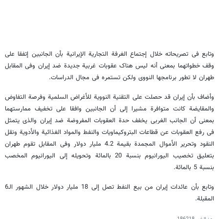
وتابع فی تصریحاته خلال إجتماع الغرفة التجاریة الإیرانیة بأن الجانبین إتفقا علی
وقف خطواتهما بمعنی أنه لیس هناک عقوبات غربیة جدیدة ضد إیران وفی المقابل
طهران لا تطور برنامجها النووی ولکن تستمره فی مجال الدراسات.
وأضاف بأن إیران قد حصلت علی التقنیة النوویة للأغراض السلمیة وفرصة التفاوض
والمقایضة کانت متوافرة مشیرا إلی أن الجانبین وافقا علی تخفیف ممارستهما
بمعنی أن الجانب الغربی یخفف حدة العقوبات المفروضة ضد إیران والذی یتمثل
فی رفع العقوبات عن قطاعات البتروکیماویات والنفط والمواد الغذائیة والأدویة ونقل
النقود وتحریر الأموال المجمدة بقیمة 4.2 ملیار دولار وفی المقابل تقوم طهران
بتعلیق تخصیب الیورانیوم بنسبة 20 بالمائة وتحویله إلی الیورانیوم المخصب
بنسبة 5 بالمائة.
وتابع بأن عائدات إیران من بیع النفط تصل إلی 18 ملیار دولار خلال الشهور الـ6
المقبلة.