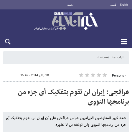
English
فارسی
أرشيف
الأحد 9 أغسطس 2026
الرئيسية
سیاسه
28 يناير 2014 - 15:42
٠ Persons
عراقجی: إیران لن تقوم بتفکیک أی جزء من
برنامجها النووی
شدد کبیر المفاوضین الإیرانیین عباس عراقجی علی أن إیران لن تقوم بتفکیک أی
جزء من برنامجها النووی ولن توقفه بل لا تطوره.