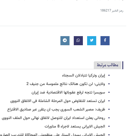
رمز الخبر
186217
مطالب مرتبط
إیران وترکیا تتبادلان السجناء
ولایتی: لن تکون هنالک نتائج ملموسة من جنیف 2
سویسرا تتجه لرفع عقوباتها الاقتصادیة ضد إیران
ایران تستعد للتفاوض حول المرحلة الشاملة فی الاتفاق النووی
ظریف: مصیر الشعب السوری یجب ان یتقرر عبر صنادیق الاقتراع
روحانی یعلن استعداد ایران للتوصل لاتفاق نهائی حول الملف النووی
الجیش الایرانی یستعد لاجراء 8 مناورات
الجیش الإیرانی یسدل الستار علی منظومتی المحاکاة للتدریب الصارو