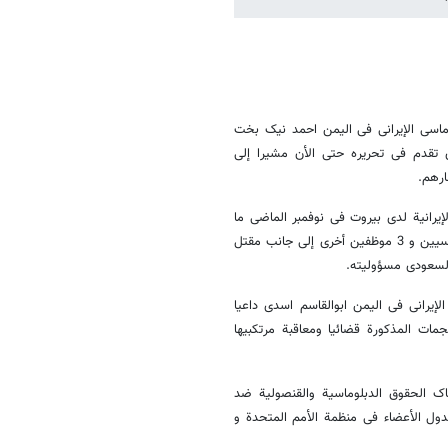
ماسی الإیرانی فی الیمن احمد نیک بخت
 الماضی وعدم إحراز أی تقدم فی تحریره حتی الأن مشیرا إلی
ارهم.
إیرانیة لدی بیروت فی نوفمبر الماضی ما
أسفر عن إستشهاد المستشار الثقافی الإیرانی فی السفارة و زوجة أحد الدبلوماسیین و 3 موظفین أخری إلی جانب مقتل
 السعودی مسؤولیته.
لإیرانی فی الیمن ابوالقاسم اسدی داعیا
ت المذکورة قضائیا ومعاقبة مرتکبیها
اک الحقوق الدبلوماسیة والقنصولیة ضد
لدول الأعضاء فی منظمة الأمم المتحدة و