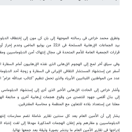
وتطرق محمد خزاعی فی رسالته الموجهة إلی بان کی مون إلی إختطاف الدبلو
بید الجماعات الإرهابیة المسلحة فی الـ22 من یولیو
قرارات الجمعیة العامة للأمم المتحدة فی مجال إنتهاک أمن الدبلوماسیین ومق
وفی سیاق أخر لمح إلی الهجوم الإرهابی الذی نفذه الإرهابیون أمام السفارة ال
عدد من المواطنین اللبنانیین الأبریاء والذی تحمل تنظیم "کتائب عبدالله عزام"
وأشار خزاعی إلی الحادث الإرهابی الأخیر الذی أدی إلی إستشهاد الدبلوماسی ا
إلی بذل أقصی جهود للتصدی من وقوع هجمات إرهابیة أخری و متابعة الهجما
معلنا عن إستعداد بلاده للتعاون مع المنظمة و محاسبة المقترفین.
یشار إلی أن الأمین العام یعد کل سنتین تقاریر شاملة تضم ممارسات إنته
الدبلوماسیین و مقارهم وتم إعلان الهجمات المذکورة مهدفا إلی لفت إنتباه ا
إدراجها فی تقاریر الأمین العام ما ینتشر بصورة وثیقة بعد جمعها نهائیا.