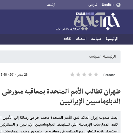
English
فارسی
أرشيف
الرئيسية
سیاسه
اقتصاد
ثقافه
الرئيسية
سیاسه
28 يناير 2014 - 15:40
٠ Persons
طهران تطالب الأمم المتحدة بمعاقبة متورطی 
الدبلوماسیین الإیرانیین
بعث مندوب إیران الدائم لدی الأمم المتحدة محمد خزاعی رسالة إلی الأمین ا
تضم الممارسات الإرهابیة التی تستهدف الدبلوماسیین الإیرانیین و السفارتین 
إستعداد بلاده للتعاون مع المنظمة فی معاقبة من یقف وراء هذه الممارسات ال