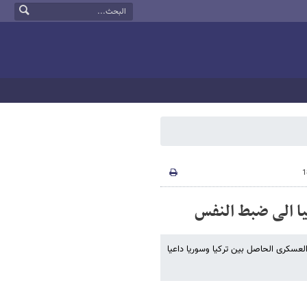
کیا الی ضبط النفس
العسکری الحاصل بین ترکیا وسوریا داعیا