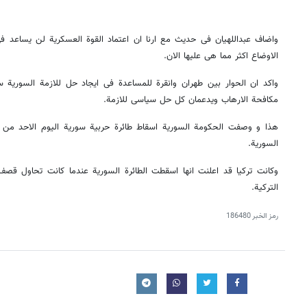
واضاف عبداللهیان فی حدیث مع ارنا ان اعتماد القوة العسکریة لن یساعد 
الاوضاع اکثر مما هی علیها الان.
واکد ان الحوار بین طهران وانقرة للمساعدة فی ایجاد حل للازمة السوریة
مکافحة الارهاب ویدعمان کل حل سیاسی للازمة.
هذا و وصفت الحکومة السوریة اسقاط طائرة حربیة سوریة الیوم الاحد من قبل
السوریة.
وکانت ترکیا قد اعلنت انها اسقطت الطائرة السوریة عندما کانت تحاول قص
الترکیة.
رمز الخبر
186480