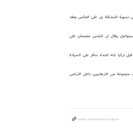
فی تسویة المشکلة بل علی العکس یعقد
 سیتواصل وقال ان البلدین مصممان علی
 ترکیا بانه اعتداء سافر علی السیادة
ف مجموعة من الارهابیین داخل الاراضی