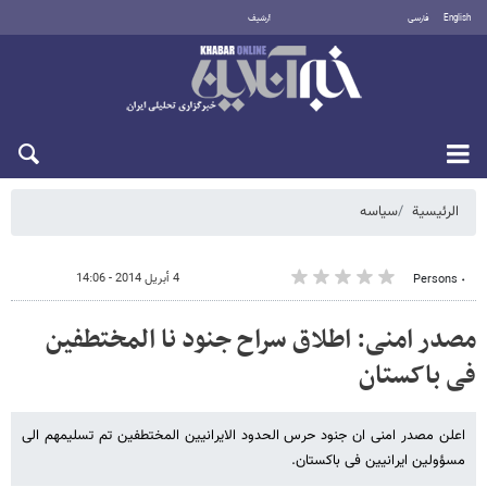
English
فارسی
أرشيف
السبت 8 أغسطس 2026
الرئيسية
سیاسه
4 أبريل 2014 - 14:06
٠ Persons
مصدر امنی: اطلاق سراح جنود نا المختطفین
فی باکستان
اعلن مصدر امنی ان جنود حرس الحدود الایرانیین المختطفین تم تسلیمهم الى
مسؤولین ایرانیین فی باکستان.