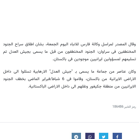
وقال المصدر لمراسل وکالة فارس للانباء الیوم الجمعة، بشان اطلاق سراح الجنود
المختطفین فی سراوان: الجنود المختطفون من قبل ما یسمى بجیش العدل تم
تسلیمهم لمسؤولین ایرانیین موجودین فی باکستان.
وکان عناصر من جماعة ما یسمى بـ "جیش العدل" الارهابیة تسللوا الى داخل
الاراضی الایرانیة من باکستان، وقاموا فی 6 شباط/فبرایر الماضی بخطف الجنود
الایرانیین من منطقة جکیغور ونقلهم الى داخل الاراضی الباکستانیة.
رمز الخبر
186486