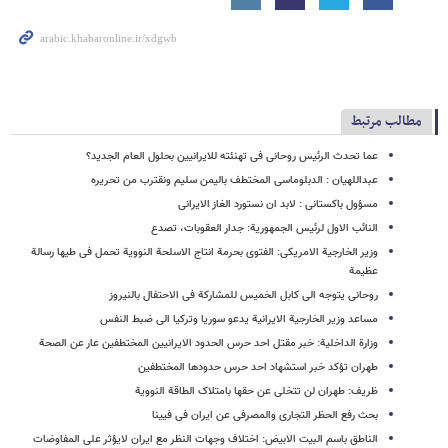
مطالب مرتبط
عما تحدث الرئیس روحانی فی تهنئته للایرانیین بحلول العام الجدید؟
عبداللهیان : الدبلوماسی المختطف بالیمن سلیم ونقترب من تحریره
مسؤول باکستانی : لابد ان نستورد الغاز الایرانی
النائب الاول لرئیس الجمهوریة: جدار العقوبات، تصدع
وزیر الخارجیة الامریکی: الفتوی بحرمة انتاج الاسلحة النوویة تحمل فی طیها رسالة
عظیمة
روحانی یتوجه الى کابل الخمیس للمشارکة فی الاحتفال بالنیروز
مساعد وزیر الخارجیة الایرانیة یدعو سوریا وترکیا الی ضبط النفس
وزارة الداخلیة: خبر مقتل احد حرس الحدود الایرانیین المختطفین عار عن الصحة
طهران تؤکد خبر استشهاد احد حرس حدودها المختطفین
ظریف: طهران لن تتخلى عن حقها بامتلاک الطاقة النوویة
بحث رفع الحظر التجاری والمصرفی عن ایران فی فیینا
الناطق باسم البیت الابیض: اختلاف وجهات النظر مع ایران لایؤثر علی المفاوضات