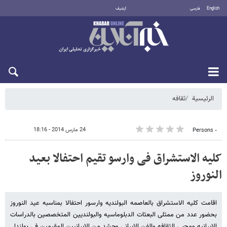
English
فارسی
أرشيف
الجمعة 7 أغسطس 2026
الرئيسية
ثقافه
24 مارس 2014 - 18:16
٠ Persons
کلیه الاستشراق فی وارسو تقیم احتفالا بعید
النوروز
اقامت کلیه الاستشراق بالعاصمه البولندیه وارسور احتفالا بمناسبه عید النوروز
بحضور عدد من ممثلی البعثات الدبلوماسیه والبولندیین المتخصصین بالدراسات
الایرانیه ومحبی الثقافه والفن الایرانی وحشد من الایرانیین المقیمین فی بولندا.