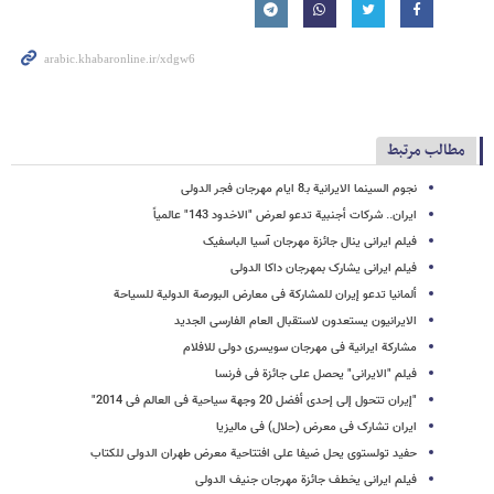
مطالب مرتبط
نجوم السینما الایرانیة بـ8 ایام مهرجان فجر الدولی
ایران.. شرکات أجنبیة تدعو لعرض "الاخدود 143" عالمیاً
فیلم ایرانی ینال جائزة مهرجان آسیا الباسفیک
فیلم ایرانی یشارک بمهرجان داکا الدولی
ألمانیا تدعو إیران للمشارکة فی معارض البورصة الدولیة للسیاحة
الایرانیون یستعدون لاستقبال العام الفارسی الجدید
مشارکة ایرانیة فی مهرجان سویسری دولی للافلام
فیلم "الایرانی" یحصل على جائزة فی فرنسا
"إیران تتحول إلی إحدی أفضل 20 وجهة سیاحیة فی العالم فی 2014"
ایران تشارک فی معرض (حلال) فی مالیزیا
حفید تولستوی یحل ضیفا علی افتتاحیة معرض طهران الدولی للکتاب
فیلم ایرانی یخطف جائزة مهرجان جنیف الدولی