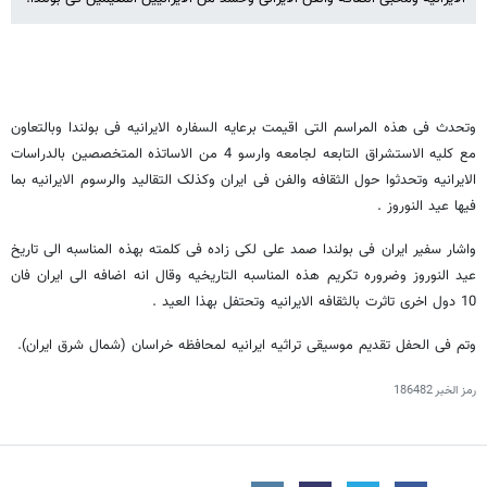
وتحدث فی هذه المراسم التی اقیمت برعایه السفاره الایرانیه فی بولندا وبالتعاون
مع کلیه الاستشراق التابعه لجامعه وارسو 4 من الاساتذه المتخصصین بالدراسات
الایرانیه وتحدثوا حول الثقافه والفن فی ایران وکذلک التقالید والرسوم الایرانیه بما
فیها عید النوروز .
واشار سفیر ایران فی بولندا صمد علی لکی زاده فی کلمته بهذه المناسبه الی تاریخ
عید النوروز وضروره تکریم هذه المناسبه التاریخیه وقال انه اضافه الی ایران فان
10 دول اخری تاثرت بالثقافه الایرانیه وتحتفل بهذا العید .
وتم فی الحفل تقدیم موسیقی تراثیه ایرانیه لمحافظه خراسان (شمال شرق ایران).
رمز الخبر
186482