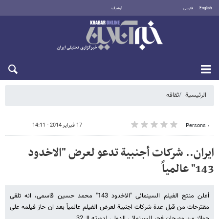
English
فارسی
أرشيف
الخميس 6 أغسطس 2026
الرئيسية
ثقافه
17 فبراير 2014 - 14:11
٠ Persons
ایران.. شرکات أجنبیة تدعو لعرض "الاخدود
143" عالمیاً
أعلن منتج الفیلم السینمائی "الاخدود 143" محمد حسین قاسمی، انه تلقى
مقترحات من قبل عدة شرکات اجنبیة لعرض الفیلم عالمیاً بعد ان حاز فیلمه على
جوائز من مهرجان فجر السینمائی الدولی لدورته الـ 32.