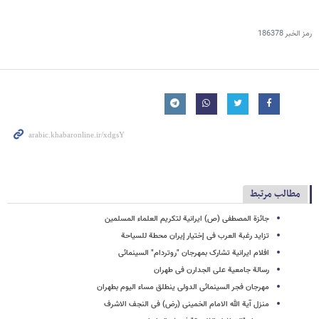
رمز الخبر
186378
مطالب مرتبط
جائزة المصطفى (ص) ایرانیة لتکریم العلماء المسلمین
تزاید رغبة العرب فی إختیار إیران محطة للسیاحة
افلام ایرانیة تشارک بمهرجان "روتردام" السینمائی
رسالة جامعیة على الجدارن فی طهران
مهرجان فجر السینمائی الدولی ینطلق مساء الیوم بطهران
منزل آیة الله الامام الخمینی (رض) فی النجف الاشرف