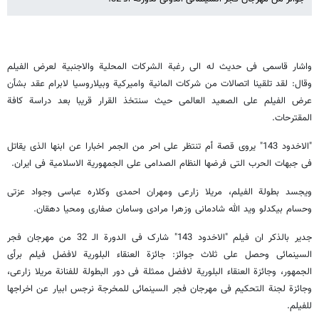
واشار قاسمی فی حدیث له الى رغبة الشرکات المحلیة والاجنبیة لعرض الفیلم
وقال: لقد تلقینا اتصالات من شرکات المانیة وامیرکیة وبیلاروسیا لابرام عقد بشأن
عرض الفیلم على الصعید العالمی حیث سنتخذ القرار قریبا بعد دراسة کافة
المقترحات.
"الاخدود 143" یروی قصة أم تنتظر على احر من الجمر اخبارا عن ابنها الذی یقاتل
فی جبهات الحرب التی فرضها النظام الصدامی على الجمهوریة الاسلامیة فی ایران.
ویجسد بطولة الفیلم، مریلا زارعی ومهران احمدی وکلاره عباسی وجواد عزتی
وحسام بیکدلو وید الله شادمانی وزهرا مرادی وسامان صفاری ومحیا دهقان.
جدیر بالذکر ان فیلم "الاخدود 143" شارک فی الدورة الـ 32 من مهرجان فجر
السینمائی وحصل على ثلاث جوائز: جائزة العنقاء البلوریة لافضل فیلم برأی
الجمهور، وجائزة العنقاء البلوریة لافضل ممثلة فی دور البطولة للفنانة مریلا زارعی،
وجائزة لجنة التحکیم فی مهرجان فجر السینمائی للمخرجة نرجس ابیار عن اخراجها
للفیلم.