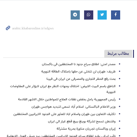
مطالب مرتبط
مصدر امنی: اطلاق سراح جنود نا المختطفین فی باکستان
ظریف: طهران لن تتخلى عن حقها بامتلاک الطاقة النوویة
بحث رفع الحظر التجاری والمصرفی عن ایران فی فیینا
الناطق باسم البیت الابیض: اختلاف وجهات النظر مع ایران لایؤثر علی المفاوضات
النوویة
رئیس الجمهوریة یامل بخفض نفقات العلاج للمواطنین خلال الاشهر القادمة
وزیر الاعلام الباکستانی: اسلام آباد تسعی لتبدید هواجس طهران
تکثیف التعاون بین طهران واسلام اباد للعثور علی الجنود الایرانیین المختطفین
واشنطن تسمح لشرکة بوینغ ببیع قطع غیار الى ایران
إیران وباکستان تجریان مناورة بحریة مشترکة
نائب إیرانی یؤید إطلاق سراح الجنود الإیرانیین المختطفین بید جیش العدل الإرهابیة