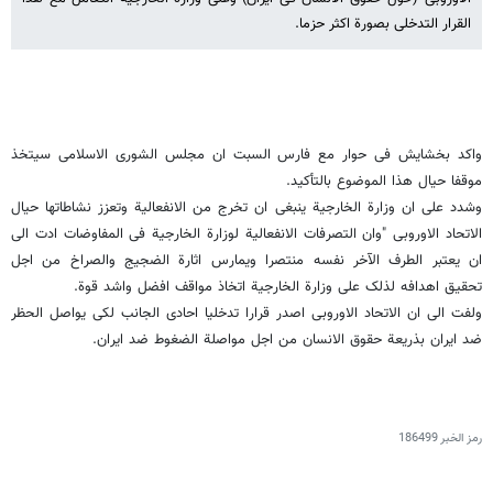
القرار التدخلی بصورة اکثر حزما.
واکد بخشایش فی حوار مع فارس السبت ان مجلس الشورى الاسلامی سیتخذ
موقفا حیال هذا الموضوع بالتأکید.
وشدد على ان وزارة الخارجیة ینبغی ان تخرج من الانفعالیة وتعزز نشاطاتها حیال
الاتحاد الاوروبی "وان التصرفات الانفعالیة لوزارة الخارجیة فی المفاوضات ادت الى
ان یعتبر الطرف الآخر نفسه منتصرا ویمارس اثارة الضجیج والصراخ من اجل
تحقیق اهدافه لذلک على وزارة الخارجیة اتخاذ مواقف افضل واشد قوة.
ولفت الى ان الاتحاد الاوروبی اصدر قرارا تدخلیا احادی الجانب لکی یواصل الحظر
ضد ایران بذریعة حقوق الانسان من اجل مواصلة الضغوط ضد ایران.
رمز الخبر
186499