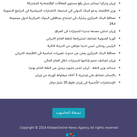
إیران وترکیا تبحثان سبل رفع مستوی العلاقات الإقتصادیة المشترکة
وزیر الاقتصاد یدعو البنک الدولی الی استبعاد الاعتبارات السیاسیة فی البرامج التنمویة
محافظ البنک المرکزی یشارک فی اجتماع محافظی البنوک المرکزیة لدول مجموعة
الـ24
إیران تدشن مصنعا جدیدا للسیارات فی العراق
کوریا الجنوبیة تضاعف استیرادها للنفط الخام الایرانی
الرئیس روحانی: لیس لدینا مواطن من الدرجة الثانیة
محافظ البنک المرکزی یعلن عن حدوث تغییرات اساسیة فی الاقتصاد الایرانی
إیران تضاعف حجم إنتاجها للسیارات خلال العام الحالی
مساعد وزیر النفط : ایران تصدر ملیون برمیل من النفط الخام یومیا
باکستان تصادق علی إستیراد 3 آلاف میغاواط کهرباء من إیران
الإستثمارات الأجنبیة فی إیران تفوق 20 ملیار دولار
نسخة الحاسوب
Copyright © 2024 KhabarOnline News Agancy, All rights reserved.