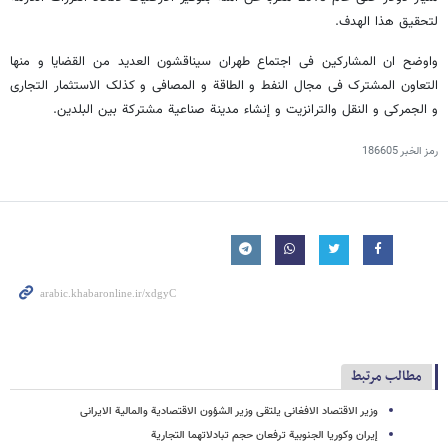
لتحقیق هذا الهدف.
واوضح ان المشارکین فی اجتماع طهران سیناقشون العدید من القضایا و منها
التعاون المشترک فی مجال النفط و الطاقة و المصافی و کذلک الاستثمار التجاری
و الجمرکی و النقل والترانزیت و إنشاء مدینة صناعیة مشترکة بین البلدین.
رمز الخبر
186605
مطالب مرتبط
وزیر الاقتصاد الافغانی یلتقی وزیر الشؤون الاقتصادیة والمالیة الایرانی
إیران وکوریا الجنوبیة ترفعان حجم تبادلاتهما التجاریة