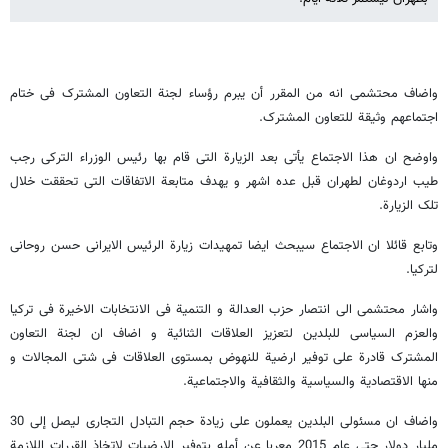
واضاف محتشمی انه من المقرر أن یبرم رؤساء لجنة التعاون المشترک فی ختام
اجتماعهم وثیقة للتعاون المشترک.
واوضح ان هذا الاجتماع یأتی بعد الزیارة التی قام بها رئیس الوزراء الترکی رجب
طیب اردوغان لطهران قبل عده اشهر و یهدف متابعة الاتفاقات التی تحققت خلال
تلک الزیارة.
وتابع قائلا ان الاجتماع سیبحث ایضا تمهیدات زیارة الرئیس الایرانی حسن روحانی
لترکیا.
واشار محتشمی الی انتصار حزب العدالة و التنمیة فی الانتخابات الاخیرة فی ترکیا
والعزم السیاسی للبلدین لتعزیز العلاقات الثنائیة و اضاف ان لجنة التعاون
المشترک قادرة علی توفیر ارضیة للنهوض بمستوی العلاقات فی شتی المجالات و
منها الاقتصادیة والسیاسیة والثقافیة والاجتماعیة.
واضاف ان مسئولی البلدین یعملون علی زیادة حجم التبادل التجاری لیصل إلی 30
ملیار دولار حتی عام 2015 معربا عن أمله بتوفیر الارضیات لاتخاذ القررات اللازمة