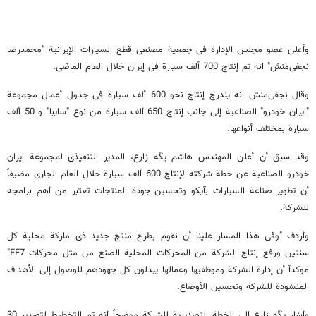
وأعلن عضو مجلس الإدارة فی جمعیة مصنعی قطع السیارات الإیرانیة "محمدرضا
نجفی‌منش" انه تم إنتاج 700 ألف سیارة فی إیران خلال العام الماضی.
وقال نجفی‌منش انه یندرج إنتاج نحو 600 ألف سیارة فی جدول أعمال مجموعة
"ایران خودرو" الصناعیة إلی جانب إنتاج 650 ألف سیارة من نوع "سایبا" و 50 ألف
سیارة بمختلف أنواعها.
وقد سبق أن أعلن المهندس هاشم یکّه زارع، المدیر التنفیذی لمجموعة ایران
خودرو الصناعیة عن خطة شرکته لإنتاج 600 ألف سیارة خلال العام الجاری مضیفاً
أن تطویر صناعة السیارات بآیکو وتحسین جودة المنتجات تعتبر من أهم برامجه
للشرکة.
وأردف "وفی هذا المسار علینا أن نقوم بطرح منتج جدید ذی مارکة محلیة کل
سنتین ورفع إنتاج الشرکة من المحرکات المحلیة الصنع من مثل محرکات EF7"
موکداّ أن إدارة الشرکة وموظفیها وعمالها یبذلون کل جهودهم للوصول إلى الأهداف
المنشودة للشرکة وتحسین الأوضاع.
وأشار یکّه زارع إلى الخطة التصدیریة للشرکة موضحاً أنه تم التخطیط لتصدیر 30