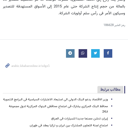
بالمائة من حجم إنتاج الشرکة حتى عام 2015 إلى الأسواق المستهدفة للتصدیر
وسیکون الأمر فی رأس سلم أولویات الشرکة.
رمز الخبر
186628
مطالب مرتبط
وزیر الاقتصاد یدعو البنک الدولی الی استبعاد الاعتبارات السیاسیة فی البرامج التنمویة
محافظ البنک المرکزی یشارک فی اجتماع محافظی البنوک المرکزیة لدول مجموعة
الـ24
إیران تدشن مصنعا جدیدا للسیارات فی العراق
اجتماع لجنة التعاون المشترک بین ایران و ترکیا یعقد فی طهران