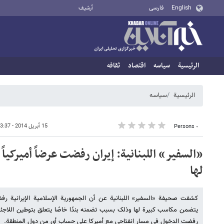
English
فارسی
أرشيف
الرئيسية
سیاسه
اقتصاد
ثقافه
الرئيسية
سیاسه
15 أبريل 2014 - 13:37
٠ Persons
«السفیر» اللبنانیة: إیران رفضت عرضاً أمیرکی
لها
کشفت صحیفة «السفیر» اللبنانیة عن أن الجمهوریة الإسلامیة الإیرانیة رف
یتضمن مکاسب کبیرة لها وذلک بسبب تضمنه بندًا خاصًا یتعلق بتوطین اللاجئی
رفضت الدخول فی مسار انفتاحی مع أمیرکا علی حساب أی من دول المنطقة.