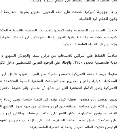
ثالثاً: استعداد واشنطن للحفاظ علی النظام السوری وقیادته.
رابعاً: جهوزیة أمیرکیة للضغط علی ملک البحرین للقبول بشروط المعارضة 
یکون الحکم فیه للغالبیة.
خامساً: الطلب من السعودیة وقف تمویلها للجماعات السلفیة والاصولیة المت
کمرجعیة إسلامیة، والضغط علیها للقبول بإعطاء المواطنین فی المناطق الشرقیة 
وإدخالهم فی الحیاة العامة السعودیة.
سادساً: الضغط علی اسرائیل للانسحاب من مزارع شبعا والجولان السوری والض
دولة فلسطینیة بحدود 1967، والإبقاء علی الوجود العربی الفلسطینی داخل الکیان الإسرائیلی.
سابعاً: ذروة الصفقة الامیرکیة تتضمن مفاجأة من العیار الثقیل، تتمثل فی ا
المحکمة الدولیة باغتیال الحریری نحو الجماعات السلفیة السنیة المتشددة عب
الأمیرکیة وصور الأقمار الصناعیة التی من شأنها أن تحسم نهائیاً حقیقة الاغتیال
ویری المصدر «أن مضمون صفقة کهذه یؤدی الی نتیجة حتمیة، وهی إعادة إحیا
واشعال فتنة علی مساحة المنطقة بین ایران وحلفائها من جهة ودول الخلیج ال
ثانیة، بما یؤمن استمراریة للکیان الاسرائیلی لمئة عام مقبلة. وبالتالی فإن
علی استعداد لقبول هذه الصفقة الخطیرة راهناً، فی ظل حرب ضروس تشهده
الرئیسی تفتیت العالم العربی وتصفیة القضیة الفلسطینیة».