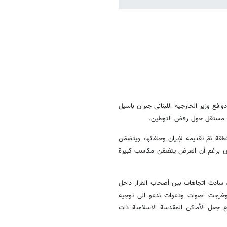
افع وزیر الخارجیة اللبنانی جبران باسیل
بند مستقل حول رفض التوطین.
تمّ تقدیمه لإیران وحلفائها، ویتضمّن
یران برغم أن العرض یتضمّن مکاسب کبیرة
ضافت: «أما فی خلفیات هذا العرض، فإنه فی أعقاب هجمات 11 أیلول 2001، سادت اتجاهات بین أصحاب القرار داخل
ه، وخرجت اصوات ودعوات تدعو الی توجیه
ع جعل الأماکن المقدسة الاسلامیة ذات