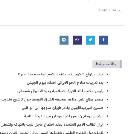
رمز الخبر
186618
مطالب مرتبط
ایران سترفع شکوی لدی منظمة الامم المتحدة ضد امیرکا
بدء تدریبات سلاح الجو الایرانی احتفاء بیوم الجیش
رئیس مکتب قائد الثورة الاسلامیة یعود الامیرال شمخانی
مصدر مطلع ینفی مزاعم صحیفة الشرق الاوسط حول ترشیح مندوب بد
حسین امیرعبداللهیان یغادر طهران متوجها الی ابو ظبی
الرئیس روحانی: لیس لدینا مواطن من الدرجة الثانیة
ایران تطالب الامم المتحدة بعقد اجتماع عاجل للبت بانتهاک واشنطن 
ظریف:دول الخلیج الفارسی باعتبارها الممر المائی الحیوی لایران تتمتع