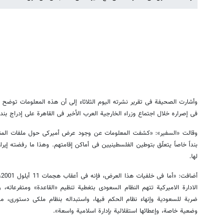
وأشارت الصحیفة فی تقریر نشرته الیوم الثلاثاء إلی أن هذه المعلومات توضح دو
فی إصراره خلال اجتماع وزراء الخارجیة العرب الأخیر فی القاهرة علی إدراج 
وقالت «السفیر»: «کشفت المعلومات عن وجود عرض أمیرکی حول ملفات المنطقة 
بنداً خاصاً یتعلّق بتوطین الفلسطینیین فی أماکن إقامتهم. وهذا ما رفضته إ
لها.
أ
الادارة الامیرکیة تتهم النظام السعودی بتغطیة تنظیم «القاعدة» ومتفرعات
ضربة للسعودیة وإنهاء نظام الحکم فیها، واستبداله بنظام ملکی دستوری، م
وضعیة خاصة، وإعطائها استقلالیة بإدارة اسلامیة واسعة».