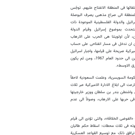
ائها فی المنطقة الانفتاح علیهم. توجّس
لمنطقة الی صراع مذهبی یصرف البوصلة
یل والدولة الفلسطینیة الموعودة ذات
لتحدث بموضوع إسرائیل وقیام الدولة
، لأن اولویتنا هی الحرب علی الارهاب
مکن ان ندخل فی مسار انفتاحی علی حساب
رکیة صریحة علی قیامها، واجبار اسرائیل
علی الانسحاب من کامل الاراضی العربیة المحتلة فی الجولان ولبنان وفلسطین الی حدود العام 1967، ومن ثم یکون
ق الاوسط».
ومة السویسریة، وعلمت السعودیة لاحقاً
ت الی ابلاغ الادارة الامیرکیة عبر ثلاث
اشنطن بندر بن سلطان ووزیر خارجیتها
فی حربها علی الارهاب، وصولاً الی عدم
 «الفوضی الخلاقة»، والتی تؤدی الی قیام
وته فی ثلاث محطات: اسقاط حکم طالبان
فغانستان، واحتلال العراق، والحرب علی المقاومة فی لبنان العام 2006، ترافق ذلک مع توسیع القواعد العسکریة