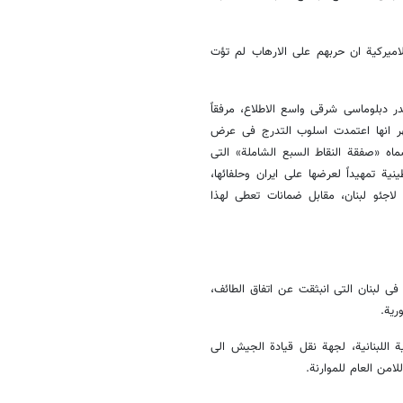
القرار فی الادارة الامیرکیة ان حربهم علی الارهاب لم تؤت
دبلوماسی شرقی واسع الاطلاع، مرفقاً
ظهر انها اعتمدت اسلوب التدرج فی عرض
اه «صفقة النقاط السبع الشاملة» التی
نیة تمهیداً لعرضها علی ایران وحلفائها،
اجئو لبنان، مقابل ضمانات تعطی لهذا
فی لبنان التی انبثقت عن اتفاق الطائف،
ریة.
نیة اللبنانیة، لجهة نقل قیادة الجیش الی
لامن العام للموارنة.