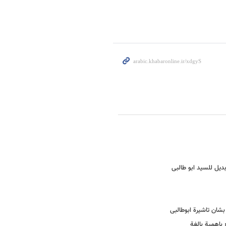
یل للسید ابو طالبی
بشان تاشیرة ابوطالبی
 باهمیة بالغة