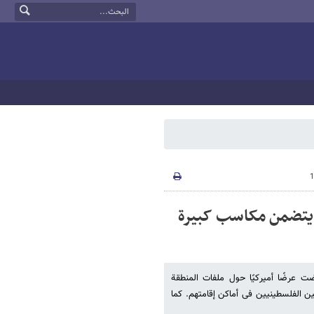
اً یتضمن مکاسب کبیرة
ضت عرضًا أمیرکیًا حول ملفات المنطقة
ن الفلسطینیین فی أماکن إقامتهم. کما