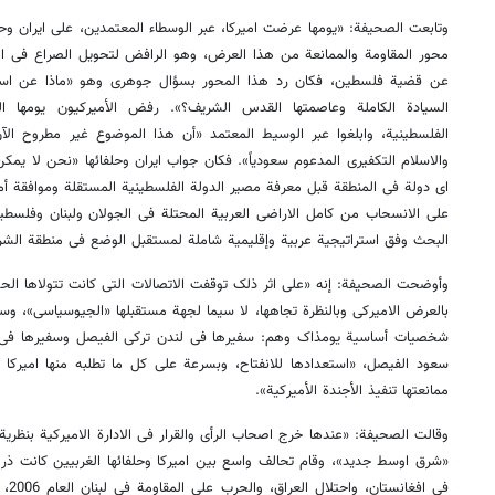
وتابعت الصحیفة: «یومها عرضت امیرکا، عبر الوسطاء المعتمدین، علی ایران وحلف
محور المقاومة والممانعة من هذا العرض، وهو الرافض لتحویل الصراع فی ا
عن قضیة فلسطین، فکان رد هذا المحور بسؤال جوهری وهو «ماذا عن اسرائ
السیادة الکاملة وعاصمتها القدس الشریف؟». رفض الأمیرکیون یومها ا
الفلسطینیة، وابلغوا عبر الوسیط المعتمد «أن هذا الموضوع غیر مطروح الآن
والاسلام التکفیری المدعوم سعودیاً». فکان جواب ایران وحلفائها «نحن لا ی
ای دولة فی المنطقة قبل معرفة مصیر الدولة الفلسطینیة المستقلة وموافقة أمی
البحث وفق استراتیجیة عربیة وإقلیمیة شاملة لمستقبل الوضع فی منطقة الشر
وأوضحت الصحیفة: إنه «علی اثر ذلک توقفت الاتصالات التی کانت تتولاها الحک
بالعرض الامیرکی وبالنظرة تجاهها، لا سیما لجهة مستقبلها «الجیوسیاسی»، وسارع
شخصیات أساسیة یومذاک وهم: سفیرها فی لندن ترکی الفیصل وسفیرها فی و
سعود الفیصل، «استعدادها للانفتاح، وبسرعة علی کل ما تطلبه منها امیرکا 
ممانعتها تنفیذ الأجندة الأمیرکیة».
وقالت الصحیفة: «عندها خرج اصحاب الرأی والقرار فی الادارة الامیرکیة بنظریة
«شرق اوسط جدید»، وقام تحالف واسع بین امیرکا وحلفائها الغربیین کانت ذر
فی ا