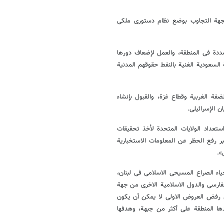
لجهة التجاوب بوضع نظام دستوری ملکی
شددة فی المنطقة، والعمل لإضعاف دورها
السعودیة الغنیة بالنفط حقوقهم المدنیة
فة الغربیة وقطاع غزة، والقبول بإنشاء
ستعداد الولایات المتحدة لأخذ تحقیقات
ر رفع الحظر عن المعلومات الاستخباریة
».
ء الصراع المسیحی الاسلامی فی لبنان،
فارسی والدول الاسلامیة الاخری من جهة
 من رفض العروض الاولی لا یمکن أن یکون
ا المنطقة علی أکثر من جبهة، وهدفها