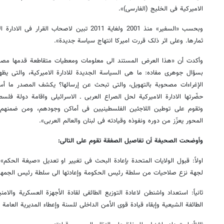
الامیرکیة فی الخلیج (الفارسی)».
وبحسب «السفیر» منذ 2001 ولغایة 2011 تبین لاصحاب 
ثمارها. وعلی اثر ذلک قررت امیرکا انتهاج سیاسة جدیدة».
وأکدت أن «هذا العرض المستند الی معلومات ومعطیات متقاطعة قدمها مصدر 
بسؤال جوهری مفاده: ما هی السیاسة الجدیدة للادارة الامیرکیة، والتی ی
الإغراءات مصحوبة بالتهویل، والتی تبحث عن إرسائها؟ یکشف المصدر ما أسم
حضّرتها الادارة الامیرکیة لحل الصراع العربی ـ الاسرائیلی واقامة دولة فلسطی
وتقوم علی توطین اللاجئین الفلسطینیین فی أماکن وجودهم، ومن ضمنهم ل
المحور یعزّز من دوره ونفوذه وقیادته فی لبنان والعالم العربی».
وأوضحت الصحیفة أن تفاصیل الصفقة تقوم علی التالی:
اولاً: قبول الولایات المتحدة بإعادة البحث فی تغییر او تعدیل «صیغة الحکم» 
لجهة نزع صلاحیات من سلطة رئیس الحکومة وإعادتها الی سلطة رئیس الجمهو
ثانیاً: استعداد واشنطن لاعادة التوزیع الطائفی لقادة الأجهزة العسکریة والام
الطائفة الشیعیة وإبقاء قیادة قوی الأمن الداخلی للسنة وإعطاء المدیریة العامة ل