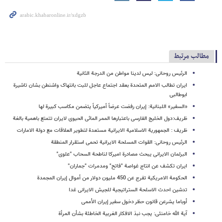
مطالب مرتبط
الرئیس روحانی: لیس لدینا مواطن من الدرجة الثانیة
ایران تطالب الامم المتحدة بعقد اجتماع عاجل للبت بانتهاک واشنطن بشان تاشیرة
ابوطالبی
«السفیر» اللبنانیة: إیران رفضت عرضاً أمیرکیاً یتضمن مکاسب کبیرة لها
ظریف:دول الخلیج الفارسی باعتبارها الممر المائی الحیوی لایران تتمتع باهمیة بالغة
ظریف : الجمهوریة الاسلامیة الایرانیة مستعدة لتطویر العلاقات مع دولة الامارات
الرئیس روحانی: القوات المسلحة الایرانیة تحمی استقرار المنطقة
البرلمان الایرانی یبحث مصادرة امیرکا لناطحة السحاب "علوی"
ایران تکشف عن انتاج غواصة "فاتح" ومدمرات "جماران"
الحکومة الامریکیة تفرج عن 450 ملیون دولار من أموال إیران المجمدة
تدشین احدث الاسلحة الستراتیجیة للجیش الایرانی غدا
أوباما یشرعن قانون حظر دخول سفیر إیران الأممی
آیة الله خامنئی: یجب نبذ الافکار الغربیة الخاطئة بشأن المرأة