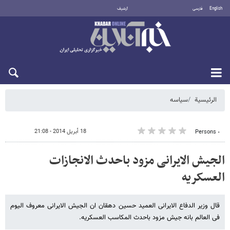
English
فارسی
أرشيف
السبت 8 أغسطس 2026
الرئيسية
سیاسه
18 أبريل 2014 - 21:08
٠ Persons
الجیش الایرانی مزود باحدث الانجازات
العسکریه
قال وزیر الدفاع الایرانی العمید حسین دهقان ان الجیش الایرانی معروف الیوم
فی العالم بانه جیش مزود باحدث المکاسب العسکریه.