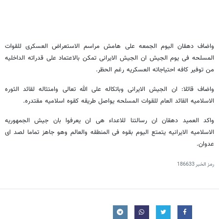
واضاف دهقان الیوم الجمعه علی هامش مراسم الاستعراض العسکری للقوات
المسلحه فی یوم الجیش ان الجیش الایرانی تمکن بالاعتماد علی قدراته الداخلیه
من توفیر کافه احتیاجاته العسکریه رغم الحظر.
واضاف قائلا: ان الجیش الایرانی وباتکاله علی الله تعالی وامتثاله لقائد الثوره
الاسلامیه القائد العام للقوات المسلحه یواصل طریقه کقوه اسلامیه مقتدره.
واکد العمید دهقان ان رسالتنا للاعداء هی ان یعرفوا بان جیش الجمهوریه
الاسلامیه الایرانیه یتمتع الیوم بقوه فی المنطقه والعالم وهو جاهز تماما لصد ای
عدوان.
رمز الخبر
186633