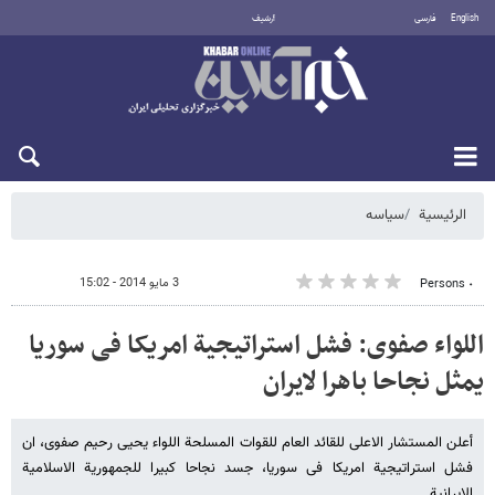
English
فارسی
أرشيف
الخميس 6 أغسطس 2026
الرئيسية
سیاسه
3 مايو 2014 - 15:02
٠ Persons
اللواء صفوی: فشل استراتیجیة امریکا فی سوریا
یمثل نجاحا باهرا لایران
أعلن المستشار الاعلی للقائد العام للقوات المسلحة اللواء یحیی رحیم صفوی، ان
فشل استراتیجیة امریکا فی سوریا، جسد نجاحا کبیرا للجمهوریة الاسلامیة
الایرانیة.