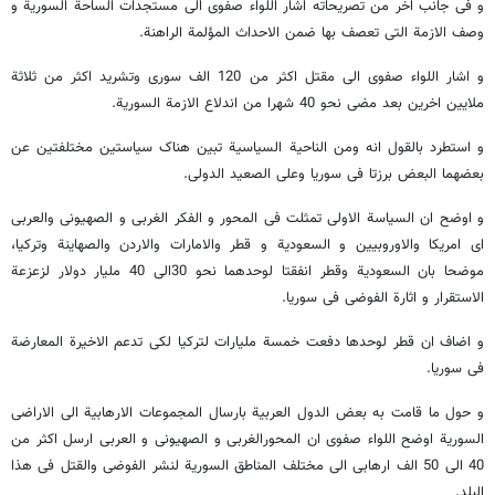
و فی جانب اخر من تصریحاته اشار اللواء صفوی الی مستجدات الساحة السوریة و
وصف الازمة التی تعصف بها ضمن الاحداث المؤلمة الراهنة.
و اشار اللواء صفوی الی مقتل اکثر من 120 الف سوری وتشرید اکثر من ثلاثة
ملایین اخرین بعد مضی نحو 40 شهرا من اندلاع الازمة السوریة.
و استطرد بالقول انه ومن الناحیة السیاسیة تبین هناک سیاستین مختلفتین عن
بعضهما البعض برزتا فی سوریا وعلی الصعید الدولی.
و اوضح ان السیاسة الاولی تمثلت فی المحور و الفکر الغربی و الصهیونی والعربی
ای امریکا والاوروبیین و السعودیة و قطر والامارات والاردن والصهاینة وترکیا،
موضحا بان السعودیة وقطر انفقتا لوحدهما نحو 30الی 40 ملیار دولار لزعزعة
الاستقرار و اثارة الفوضی فی سوریا.
و اضاف ان قطر لوحدها دفعت خمسة ملیارات لترکیا لکی تدعم الاخیرة المعارضة
فی سوریا.
و حول ما قامت به بعض الدول العربیة بارسال المجموعات الارهابیة الی الاراضی
السوریة اوضح اللواء صفوی ان المحورالغربی و الصهیونی و العربی ارسل اکثر من
40 الی 50 الف ارهابی الی مختلف المناطق السوریة لنشر الفوضی والقتل فی هذا
البلد.