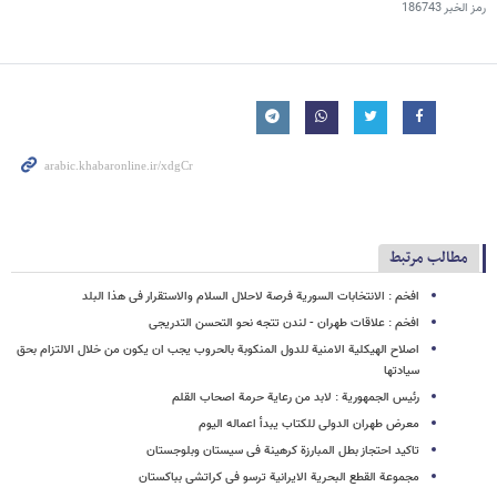
رمز الخبر
186743
مطالب مرتبط
افخم : الانتخابات السوریة فرصة لاحلال السلام والاستقرار فی هذا البلد
افخم : علاقات طهران - لندن تتجه نحو التحسن التدریجی
اصلاح الهیکلیة الامنیة للدول المنکوبة بالحروب یجب ان یکون من خلال الالتزام بحق
سیادتها
رئیس الجمهوریة : لابد من رعایة حرمة اصحاب القلم
معرض طهران الدولی للکتاب یبدأ اعماله الیوم
تاکید احتجاز بطل المبارزة کرهینة فی سیستان وبلوجستان
مجموعة القطع البحریة الایرانیة ترسو فی کراتشی بباکستان