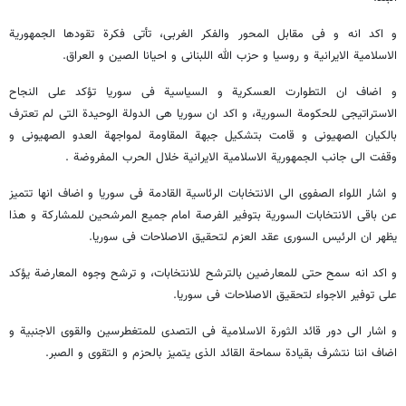
و اکد انه و فی مقابل المحور والفکر الغربی، تأتی فکرة تقودها الجمهوریة
الاسلامیة الایرانیة و روسیا و حزب الله اللبنانی و احیانا الصین و العراق.
و اضاف ان التطوارت العسکریة و السیاسیة فی سوریا تؤکد علی النجاح
الاستراتیجی للحکومة السوریة، و اکد ان سوریا هی الدولة الوحیدة التی لم تعترف
بالکیان الصهیونی و قامت بتشکیل جبهة المقاومة لمواجهة العدو الصهیونی و
وقفت الی جانب الجمهوریة الاسلامیة الایرانیة خلال الحرب المفروضة .
و اشار اللواء الصفوی الی الانتخابات الرئاسیة القادمة فی سوریا و اضاف انها تتمیز
عن باقی الانتخابات السوریة بتوفیر الفرصة امام جمیع المرشحین للمشارکة و هذا
یظهر ان الرئیس السوری عقد العزم لتحقیق الاصلاحات فی سوریا.
و اکد انه سمح حتی للمعارضین بالترشح للانتخابات، و ترشح وجوه المعارضة یؤکد
علی توفیر الاجواء لتحقیق الاصلاحات فی سوریا.
و اشار الی دور قائد الثورة الاسلامیة فی التصدی للمتغطرسین والقوی الاجنبیة و
اضاف اننا نتشرف بقیادة سماحة القائد الذی یتمیز بالحزم و التقوی و الصبر.