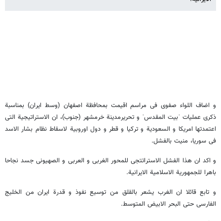
و اضاف اللواء صفوی فی مراسم اقیمت بمحافظة اصفهان (وسط ایران) بمناسبة
ذکری عملیات ˈبیت المقدسˈ و تحریرمدینة خرمشهر (جنوب)، ان الاستراتیجیة التی
اعتمدتها امریکا و السعودیة و ترکیا و قطر و دول اوروبیة لاسقاط نظام بشار الاسد
فی سوریا، منیت بالفشل.
و اکد ان هذا الفشل الاستراتتجی للمحور الغربی و العربی و الصهیونی جسد نجاحا
باهرا للجمهوریة الاسلامیة الایرانیة.
و تابع قائلا ان الغرب یشعر بالقلق من توسیع نفوذ و قدرة ایران من الخلیج
الفارسی حتی البحر الابیض المتوسط.