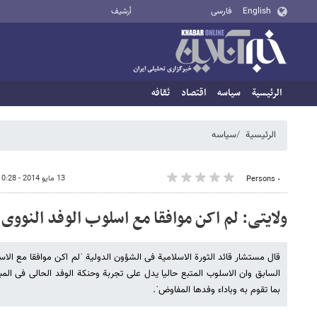
English
فارسی
أرشيف
الرئيسية
سیاسه
اقتصاد
ثقافه
الرئيسية
سیاسه
13 مايو 2014 - 10:28
٠ Persons
ولایتی: لم اکن موافقا مع اسلوب الوفد النووی 
قال مستشار قائد الثورة الاسلامیة فی الشؤون الدولیة ˈلم اکن موافقا مع الا
السابق وان الاسلوب المتبع حالیا یدل علی تجربة وحنکة الوفد الحالی فی المب
بما تقوم به وباداء وفدها المفاوضˈ.