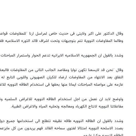
وقال الدکتور علی اکبر ولایتی فی حدیث خاص لمراسل ارنا ˈللمفاوضات قواعد
وطالما المفاوضات النوویة تتم بتوجیهات وتحت اشراف قائد الثوره الاسلامیه فلا 
وشدد بالقول ان الجمهوریه الاسلامیه الایرانیه تدعم الحوار واستمرار المباحثات
وقال ˈنحن قد لایسعنا تکهن نوایا ومقاصد الجانب الثانی من المفاوضات فالبع
النفاق بعد الانتهاء من المفاوضات ارضاء للکیان الصهیونی واللوبی التابع له
عازمه علی مواصله المباحثات ایمانا منها بحقها فی استخدام الطاقه النوویه للا
واوضح لابد ان نعمل من اجل استخدام الطاقه النوویه للاغراض السلمیه و
مفاعلاتنا النوویه لانتاج الکهرباء ومعالجه وتحلیه المیاه والاغراض الطبیة.
وشدد بالقول ان الطاقه النوویه طاقه نظیفه تتطلع الی استخدامها جمیع دول ا
بصدد الاسلحه النوویه امتثالا لفتوی سماحه القائد فهم یریدون من کل مایزعم
الطاقه النوویه حکرا علیهم .