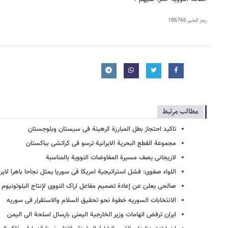
رمز الخبر
186766
مطالب مرتبط
تاکید احتجاز بطل المبارزة کرهینة فی سیستان وبلوجستان
مجموعة القطع البحریة الایرانیة ترسو فی کراتشی بباکستان
لاریجانی یصف مسیرة المفاوضات النوویة بالمناسبة
اللواء صفوی: فشل استراتیجیة امریکا فی سوریا یمثل نجاحا باهرا لایر
صالحی یعلن عن إعادة تصمیم مفاعل اراک النووی لإنتاج البلوتونیوم 
الانتخابات السوریه خطوة نحو تحقیق السلام والاستقرار فی سوریه
ایران ترفض اتهامات وزیر الخارجیة الیمنی بارسال اسلحة الی الیمن