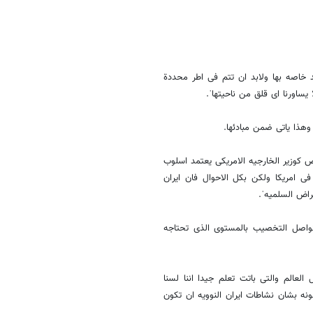
 خاصه بها ولابد ان تتم فی اطر محددة
یساورنا ای قلق من ناحیتهاˈ.
 وهذا یاتی ضمن مبادئها.
ض کوزیر الخارجیه الامریکی یعتمد اسلوب
 فی امریکا ولکن بکل الاحوال فان ایران
غراض السلمیهˈ.
نواصل التخصیب بالمستوی الذی تحتاجه
لعالم والتی باتت تعلم جیدا اننا لسنا
ونه بشان نشاطات ایران النوویه ان تکون