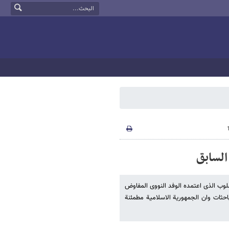
السابق
سلوب الذی اعتمده الوفد النووی المفاوض
احثات وان الجمهوریة الاسلامیة مطمئنة