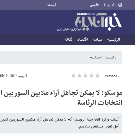
English
فارسی
أرشيف
الرئيسية
سیاسه
اقتصاد
ثقافه
الرئيسية
سیاسه
6 يونيو 2014 - 15:19
٠ Persons
موسکو: لا یمکن تجاهل آراء ملایین السوریین ال
انتخابات الرئاسة
أعلنت وزارة الخارجیة الروسیة أنه لا یمکن تجاهل آراء ملایین السوریین الذین 
أجل تقریر مستقبل بلادهم.