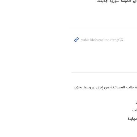
ی حکومة سوریة جدیدة.
ستقبال جون کری و«14 آذار» تحت صدمة طلب المساعدة من إیران وروسیا وحزب
اب
هاینة