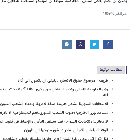
یمکن أن تضم بعض ممثلی المعارضة، مؤکدا أن موسکو مستعدة للتعاون مع أ
رمز الخبر
186916
مطالب مرتبط
ظریف : موضوع حقوق الانسان لاینبغی ان یتحول الی أداة
وزیر الخارجیة اللبنانی رفض ا
الله
الانتخابات السوریة تشکل هزیمة مذلة لامریکا واعداء الشعب السوری
مساعد وزیر الخارجیة:صوت الشعب السوری،نعم للدیمقراطیة لا للاره
لاریجانی:الانتخابات السوریة نصر سیلقی الیأس والإحباط فی قلوب الص
الوفد البرلمانی الایرانی یغادر دمشق متوجها الی طهران
آیة الله آراکی ینهی زیارة للبنان أجری خلالها سلسلة لقاءات ونشاطات