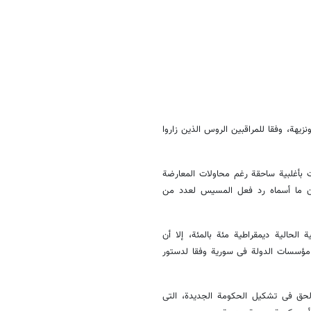
یهة، وفقا للمراقبین الروس الذین زاروا
ت بأغلبیة ساحقة رغم محاولات المعارضة
أن ما أسماه رد فعل المسیس لعدد من
 الحالیة دیمقراطیة مئة بالمئة، إلا أن
 مؤسسات الدولة فی سوریة وفقا لدستور
الحق فی تشکیل الحکومة الجدیدة، التی