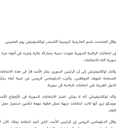
وقال المتحدث باسم الخارجیة الروسیة ألکسندر لوکاشیفیتش یوم الخمیس
إن انتخابات الرئاسة السوریة شهدت نسبة مشارکة عالیة وجرت فی أجواء حرة ونز
سوریة أثناء الانتخابات.
وأشار لوکاشیفیتش إلی أن الرئیس السوری بشار الأسد فاز فی هذه الانتخابا
المسلحة تخویف المواطنین. وأعرب الدبلوماسی الروسی عن خیبة أمله بش
الدول الغربیة علی انتخابات الرئاسة فی سوریة.
وأکد لوکاشیفیتش أنه لا یمکن اعتبار الانتخابات السوریة فی الأوضاع الأمنیة
موسکو تری أنها کانت انتخابات نزیهة تمثل خطوة مهمة لتأمین استمرار عمل
البلاد.
وقال الدبلوماسی الروسی إن الرئیس الأسد، الذی أعید انتخابه یملک الآن 