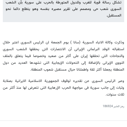
تشکل رسالة قویة للغرب وللدول المتورطة بالحرب علی سوریة بأن الشعب
السوری شعب حی ومصمم علی تقریر مصیره بنفسه وهو یتطلع دائما نحو
المستقبل.
وذکرت وکالة الانباء السوریة (سانا ) یوم الجمعة ان الرئیس السوری اعتبر خلال
استقباله الوفد البرلمانی الإیرانی أن الانتصارات التی یحققها الشعب السوری
والنجاحات التی تحققها إیران علی أکثر من صعید وخصوصا فیما یتعلق بالملف
النووی الإیرانی بالإضافة إلی التحولات الإیجابیة التی تشهدها العدید من دول
المنطقة یجعلنا أکثر ثقة واطمئنانا حیال مستقبل شعوب المنطقة.
وعبر الرئیس السوری عن تقدیره لوقوف الجمهوریة الاسلامیة الایرانیة بصلابة
وثبات إلی جانب سوریة فی مواجهة الحرب الإرهابیة التی تتعرض لها منذ أکثر من
ثلاث سنوات.
رمز الخبر
186924