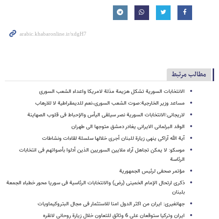
مطالب مرتبط
الانتخابات السوریة تشکل هزیمة مذلة لامریکا واعداء الشعب السوری
مساعد وزیر الخارجیة:صوت الشعب السوری،نعم للدیمقراطیة لا للارهاب
لاریجانی:الانتخابات السوریة نصر سیلقی الیأس والإحباط فی قلوب الصهاینة
الوفد البرلمانی الایرانی یغادر دمشق متوجها الی طهران
آیة الله آراکی ینهی زیارة للبنان أجری خلالها سلسلة لقاءات ونشاطات
موسکو: لا یمکن تجاهل آراء ملایین السوریین الذین أدلوا بأصواتهم فی انتخابات
الرئاسة
مؤتمر صحفی لرئیس الجمهوریة
ذکری ارتحال الإمام الخمینی (رض) والانتخابات الرئاسیة فی سوریا محور خطباء الجمعة
بلبنان
جهانغیری: ایران من اکثر الدول امنا للاستثمار فی مجال البتروکیماویات
ایران وترکیا ستوقعان علی 6 وثائق للتعاون خلال زیارة روحانی لانقره