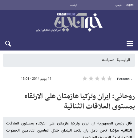
English
فارسی
أرشيف
الأحد 9 أغسطس 2026
الرئيسية
سیاسه
11 يونيو 2014 - 13:01
٠ Persons
روحانی: ایران وترکیا عازمتان علی الارتقاء
بمستوی العلاقات الثنائیة
قال رئیس الجمهوریة ان ایران وترکیا عازمتان علی الارتقاء بمستوی العلاقات
الثنائیة مؤکدا ˈنحن نامل بان یتخذ البلدان خلال العامین القادمین الخطوات
اللازمة لبلوغ الاهداف المنشودةˈ.