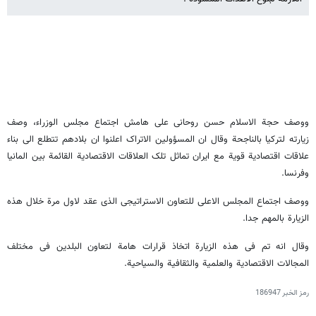
ووصف حجة الاسلام حسن روحانی علی هامش اجتماع مجلس الوزراء، وصف
زیارته لترکیا بالناجحة وقال ان المسؤولین الاتراک اعلنوا ان بلادهم تتطلع الی بناء
علاقات اقتصادیة قویة مع ایران تماثل تلک العلاقات الاقتصادیة القائمة بین المانیا
وفرنسا.
ووصف اجتماع المجلس الاعلی للتعاون الاستراتیجی الذی عقد لاول مرة خلال هذه
الزیارة بالمهم جدا.
وقال انه تم فی هذه الزیارة اتخاذ قرارات هامة لتعاون البلدین فی مختلف
المجالات الاقتصادیة والعلمیة والثقافیة والسیاحیة.
رمز الخبر
186947