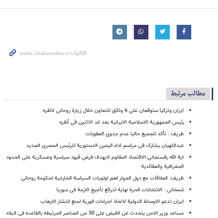
مطالب مرتبط
ایران وترکیا ستوقعان علی 6 وثائق للتعاون خلال زیارة روحانی لانقره
رئیس الجمهوریة الاسلامیة الایرانیة بعد غد الاثنین فی آنقره
ظریف : تأکد للجمیع حالیا عدم جدوی العقوبات
عبداللهیان یشارک فی مراسم اداء الیمین الدستوریة للرئیس المصری الجدید
ایة الله رفسنجانی:الاقتصاد المقاوم لایهدف فرض قیود سیاسیة وعسکریة علی الحدود
الجغرافیة والعقائدیة
ظریف: العلاقات مع دول الجوار اهم اولویات السیاسة الخارجیة لحکومة روحانی
شمخانی : الانتخابات الحرة نهایة لذرائع تأجیج الازمة فی سوریا
ایران تدعو الاوساط الدولیة لاتخاذ اجراءات فوریة لمنع انتشار الارهاب
مساعد وزیر الامن یتحدث عن القبض علی 30 من العناصر المرتبطه بالقاعده فی البلاد