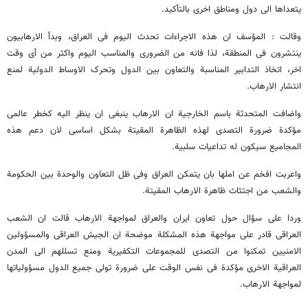
یتعداها الی دول ومناطق اخری بالتأکید.
وقالت : المؤسف ان هذه الاجراءات تحدث الیوم فی العراق، وبدأ الارهابیون
ینتشرون فی المنطقة، لذا فانه من الضروری والمناسب الیوم واکثر من أی وقت
اخر، اتخاذ التدابیر المناسبة والتعاون بین الدول وتحرک الاوساط الدولیة لمنع
انتشار الارهاب.
واضافت المتحدثة باسم الخارجیة ان الارهاب ینبغی ان ینظر الیه کخطر عالمی
مؤکدة ضرورة التصدی لهذه الظاهرة المقیتة بشکل اساسی لان دعم هذه
المجامیع سیکون له تداعیات سلبیة.
واعربت افخم عن املها بان یتمکن العراق وفی ظل التعاون والوحدة بین الحکومة
والشعب من اجتثاث ظاهرة الارهاب المقیتة.
وردا علی سؤال حول تعاون ایران والعراق لمواجهة الارهاب قالت ان الشعب
العراقی قادر علی مواجهة هذه المشکلة موضحة ان الجیش العراقی والمسؤولین
الامنیین تمکنوا من التصدی للمجموعات التکفیریة ومنع تسللهم الی المدن
العراقیة الاخری مؤکدة فی نفس الوقت علی ضرورة تولی جمیع الدول مسؤولیاتها
لمواجهة الارهاب.