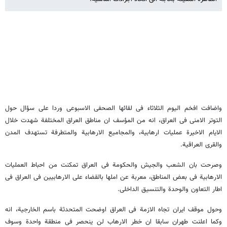
واضافت افخم الیوم الثلاثاء فی لقائها الصحفی الاسبوعی وردا علی سؤال حول
التوتر الامنی فی العراق، انه من المؤسف ان مناطق العراق المختلفة شهدت خلال
الایام الاخیرة عملیات ارهابیة، والمجامیع الارهابیة والمتطرفة تستهدف المدن
والقری العراقیة.
وصرحت بان الشعب والجیش والحکومة فی العراق تمکنت من احباط العملیات
الارهابیة فی بعض المناطق، معربة عن املها بالقضاء علی الارهابیین فی العراق فی
اطار التعاون والوحدة والتنسیق الداخلی.
وحول موقف ایران تجاه الازمة فی العراق اوضحت المتحدثة باسم الخارجیة، انه
وکما اعلنت طهران سابقا ان خطر الارهاب لن ینحصر فی منطقة واحدة وسوف