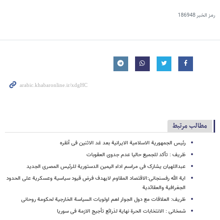
رمز الخبر
186948
مطالب مرتبط
رئیس الجمهوریة الاسلامیة الایرانیة بعد غد الاثنین فی آنقره
ظریف : تأکد للجمیع حالیا عدم جدوی العقوبات
عبداللهیان یشارک فی مراسم اداء الیمین الدستوریة للرئیس المصری الجدید
ایة الله رفسنجانی:الاقتصاد المقاوم لایهدف فرض قیود سیاسیة وعسکریة علی الحدود
الجغرافیة والعقائدیة
ظریف: العلاقات مع دول الجوار اهم اولویات السیاسة الخارجیة لحکومة روحانی
شمخانی : الانتخابات الحرة نهایة لذرائع تأجیج الازمة فی سوریا