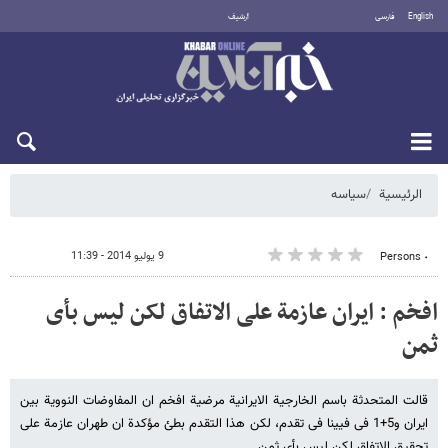
English
فارسی
أرشيف
الخميس 6 أغسطس 2026
الرئيسية
سیاسه
9 يوليو 2014 - 11:39
٠ Persons
افخم : ایران عازمة علی الاتفاق لکن لیس بأی
ثمن
قالت المتحدثة باسم الخارجیة الایرانیة مرضیة افخم ان المفاوضات النوویة بین
ایران و5+1 فی فیینا فی تقدم، لکن هذا التقدم بطئ مؤکدة ان طهران عازمة علی
تحقیق الاتفاق لکن لیس بأی ثمن.