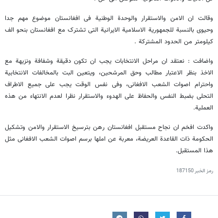
وقالت ان الامن والاستقرار والوحدة الوطنیة فی افغانستان موضوع مهم جدا
وحیوی بالنسبة للجمهوریة الاسلامیة الایرانیة التی تشترک مع افغانستان بنحو الف
کیلومتر من الحدود المشترکة .
واضافت : نعتقد ان مراحل الانتخابات یجب ان تکون دقیقة وشفافة ونزیهة مع
الاخذ بنظر الاعتبار مطالب وحق المرشحین، ویتعین البت بالمخالفات الانتخابیة
واحترام اصوات الشعب الافغانی، وفی نفس الوقت یجب علی جمیع الاطراف
التحلی بضبط النفس والحفاظ علی الهدوء والاستقرار نظرا لعدم الانتهاء من هذه
العملیة.
واکدت افخم ان نجاح مستقبل افغانستان رهن بترسیخ الاستقرار والامن وتشکیل
الحکومة ذات القاعدة العریضة، معربة عن املها برسم اصوات الشعب الافغانی مثل
هذا المستقبل.
رمز الخبر
187150