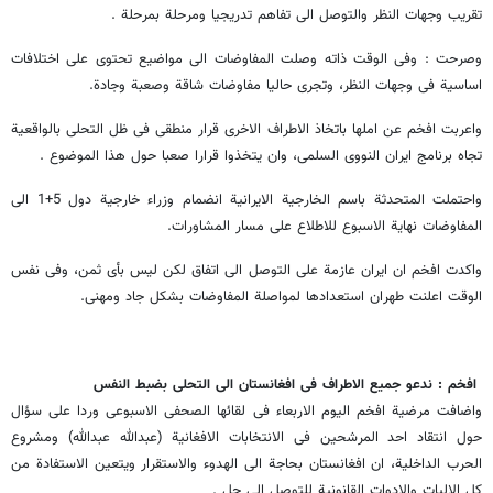
تقریب وجهات النظر والتوصل الی تفاهم تدریجیا ومرحلة بمرحلة .
وصرحت : وفی الوقت ذاته وصلت المفاوضات الی مواضیع تحتوی علی اختلافات
اساسیة فی وجهات النظر، وتجری حالیا مفاوضات شاقة وصعبة وجادة.
واعربت افخم عن املها باتخاذ الاطراف الاخری قرار منطقی فی ظل التحلی بالواقعیة
تجاه برنامج ایران النووی السلمی، وان یتخذوا قرارا صعبا حول هذا الموضوع .
واحتملت المتحدثة باسم الخارجیة الایرانیة انضمام وزراء خارجیة دول 5+1 الی
المفاوضات نهایة الاسبوع للاطلاع علی مسار المشاورات.
واکدت افخم ان ایران عازمة علی التوصل الی اتفاق لکن لیس بأی ثمن، وفی نفس
الوقت اعلنت طهران استعدادها لمواصلة المفاوضات بشکل جاد ومهنی.
افخم : ندعو جمیع الاطراف فی افغانستان الی التحلی بضبط النفس
واضافت مرضیة افخم الیوم الاربعاء فی لقائها الصحفی الاسبوعی وردا علی سؤال
حول انتقاد احد المرشحین فی الانتخابات الافغانیة (عبدالله عبدالله) ومشروع
الحرب الداخلیة، ان افغانستان بحاجة الی الهدوء والاستقرار ویتعین الاستفادة من
کل الالیات والادوات القانونیة للتوصل الی حل .