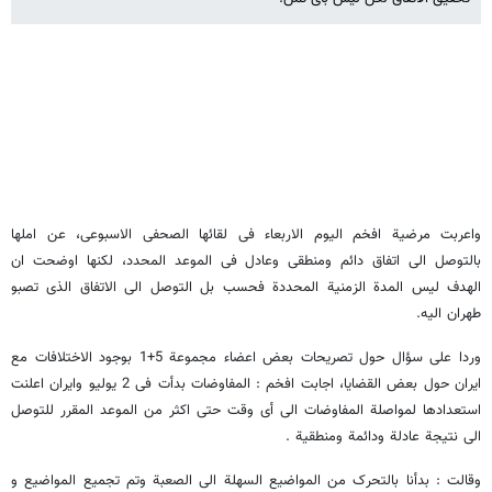
واعربت مرضیة افخم الیوم الاربعاء فی لقائها الصحفی الاسبوعی، عن املها
بالتوصل الی اتفاق دائم ومنطقی وعادل فی الموعد المحدد، لکنها اوضحت ان
الهدف لیس المدة الزمنیة المحددة فحسب بل التوصل الی الاتفاق الذی تصبو
طهران الیه.
وردا علی سؤال حول تصریحات بعض اعضاء مجموعة 5+1 بوجود الاختلافات مع
ایران حول بعض القضایا، اجابت افخم : المفاوضات بدأت فی 2 یولیو وایران اعلنت
استعدادها لمواصلة المفاوضات الی أی وقت حتی اکثر من الموعد المقرر للتوصل
الی نتیجة عادلة ودائمة ومنطقیة .
وقالت : بدأنا بالتحرک من المواضیع السهلة الی الصعبة وتم تجمیع المواضیع و