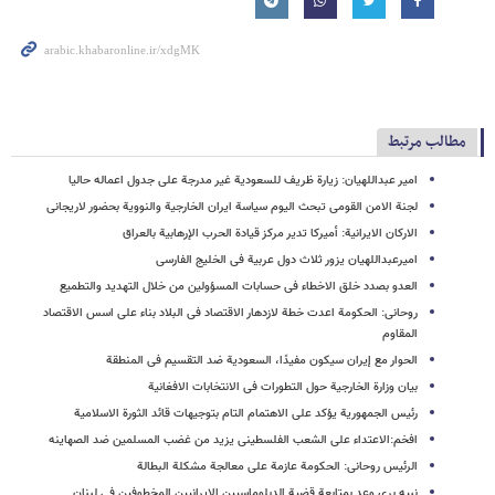
مطالب مرتبط
امیر عبداللهیان: زیارة ظریف للسعودیة غیر مدرجة علی جدول اعماله حالیا
لجنة الامن القومی تبحث الیوم سیاسة ایران الخارجیة والنوویة بحضور لاریجانی
الارکان الایرانیة: أمیرکا تدیر مرکز قیادة الحرب الإرهابیة بالعراق
امیرعبداللهیان یزور ثلاث دول عربیة فی الخلیج الفارسی
العدو بصدد خلق الاخطاء فی حسابات المسؤولین من خلال التهدید والتطمیع
روحانی: الحکومة اعدت خطة لازدهار الاقتصاد فی البلاد بناء علی اسس الاقتصاد
المقاوم
الحوار مع إیران سیکون مفیدًا، السعودیة ضد التقسیم فی المنطقة
بیان وزارة الخارجیة حول التطورات فی الانتخابات الافغانیة
رئیس الجمهوریة یؤکد علی الاهتمام التام بتوجیهات قائد الثورة الاسلامیة
افخم:الاعتداء علی الشعب الفلسطینی یزید من غضب المسلمین ضد الصهاینه
الرئیس روحانی: الحکومة عازمة علی معالجة مشکلة البطالة
نبیه بری وعد بمتابعة قضیة الدبلوماسیین الإیرانیین المخطوفین فی لبنان