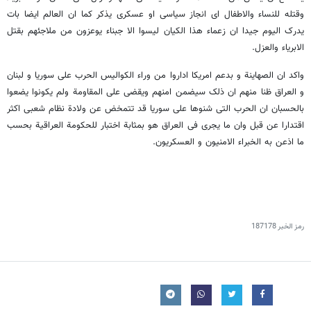
وقتله للنساء والاطفال ای انجاز سیاسی او عسکری یذکر کما ان العالم ایضا بات
یدرک الیوم جیدا ان زعماء هذا الکیان لیسوا الا جبناء یوعزون من ملاجئهم بقتل
الابریاء والعزل.
واکد ان الصهاینة و بدعم امریکا اداروا من وراء الکوالیس الحرب علی سوریا و لبنان
و العراق ظنا منهم ان ذلک سیضمن امنهم ویقضی علی المقاومة ولم یکونوا یضعوا
بالحسبان ان الحرب التی شنوها علی سوریا قد تتمخض عن ولادة نظام شعبی اکثر
اقتدارا عن قبل وان ما یجری فی العراق هو بمثابة اختبار للحکومة العراقیة بحسب
ما اذعن به الخبراء الامنیون و العسکریون.
رمز الخبر
187178