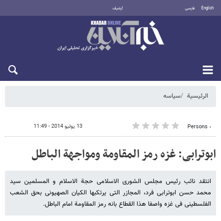
English
فارسی
أرشيف
الخميس 6 أغسطس 2026
الرئيسية
سیاسه
13 يوليو 2014 - 11:49
٠ Persons
ابوترابی: غزه رمز المقاومة ومواجهة الباطل
انتقد نائب رئیس مجلس الشوری الاسلامی حجة الاسلام و المسلمین سید
محمد حسن ابوترابی فرد، المجازر التی یرتکبها الکیان الصهیونی بحق الشعب
الفلسطینی فی غزه واصفا هذا القطاع بانه رمز المقاومة امام الباطل.