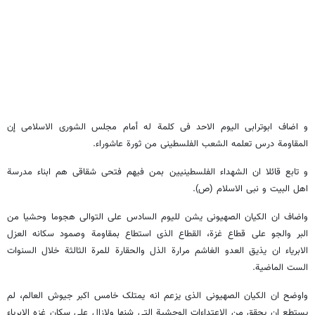
و اضاف ابوترابی الیوم الاحد فی کلمة له أمام مجلس الشوری الاسلامی إن
المقاومة درس تعلمه الشعب الفلسطینی من ثورة عاشوراء.
و تابع قائلا ان الشهداء الفلسطینیین بمن فیهم فتحی شقاقی هم ابناء مدرسة
اهل البیت و نبی الاسلام (ص).
واضاف ان الکیان الصهیونی یشن للیوم السادس علی التوالی هجوما وحشیا من
البر والجو علی قطاع غزة، القطاع الذی استطاع بمقاومة وصمود سکانه العزل
الابریاء ان یذیق العدو الغاشم مرارة الذل والحقارة للمرة الثالثة خلال السنوات
الست الماضیة.
واوضح ان الکیان الصهیونی الذی یزعم انه یمتلک خامس اکبر جیوش العالم، لم
یستطع ان یحقق من الاعتداءات الوحشیة التی شنها ولازال علی سکان غزه الابریاء