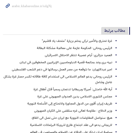
مطالب مرتبط
غزة تحترق والأمیر ترکی یحلم بزیارة "متحف یاد فاشیم"
الرئیس روحانی: الحکومة عازمة علی معالجة مشکلة البطالة
العمید جزائری: أیام عصیبة تنتظر الاحتلال الاسرائیلی
نبیه بری وعد بمتابعة قضیة الدبلوماسیین الإیرانیین المخطوفین فی لبنان
امیر عبداللهیان: ما نتوقعه من مصر العمل برسالتها فی دعم الشعب الفلسطینی
الرئیس روحانی یدعو العالم الاسلامی الی استخدام کافة طاقاته لکسر حصار غزة بشکل
عاجل وشامل
آیة الله خامنئی: أمیرکا وبریطانیا تدعمان رسمیاً قتل أطفال غزة
مجلس الشوری الاسلامی یدین العدوان الصهیونی علی غزة
ظریف:إیران أقوی من الدول المجاورة ولاتحتاج إلی الأسلحة النوویة
وزیر الدفاع : مقاومة اهالی غزه ستقضی علی الکیان الصهیونی
هیغ: سنواصل المفاوضات النوویة مع ایران حتی نصل الی اتفاق
لاریجانی یدعو الی عقد اجتماع طارئ لترویکا البرلمانات الاسلامیة
سیاسة ایران ترتکز علی الدفاع عن الاسلام والمسلمین فی العالم