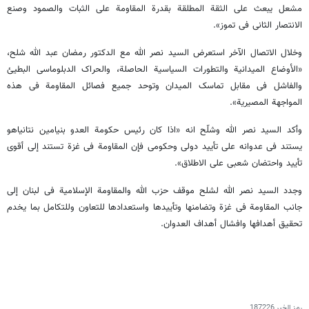
مشعل یبعث علی الثقة المطلقة بقدرة المقاومة علی الثبات والصمود وصنع
الانتصار الثانی فی تموز».
وخلال الاتصال الآخر استعرض السید نصر الله مع الدکتور رمضان عبد الله شلح،
«الأوضاع المیدانیة والتطورات السیاسیة الحاصلة، والحراک الدبلوماسی البطیئ
والفاشل فی مقابل تماسک المیدان وتوحد جمیع فصائل المقاومة فی هذه
المواجهة المصیریة».
وأکد السید نصر الله وشلّح انه «اذا کان رئیس حکومة العدو بنیامین نتانیاهو
یستند فی عدوانه علی تأیید دولی وحکومی فإن المقاومة فی غزة تستند إلی أقوی
تأیید واحتضان شعبی علی الاطلاق».
وجدد السید نصر الله لشلح موقف حزب الله والمقاومة الإسلامیة فی لبنان إلی
جانب المقاومة فی غزة وتضامنها وتأییدها واستعدادها للتعاون وللتکامل بما یخدم
تحقیق أهدافها وافشال أهداف العدوان.
رمز الخبر
187226