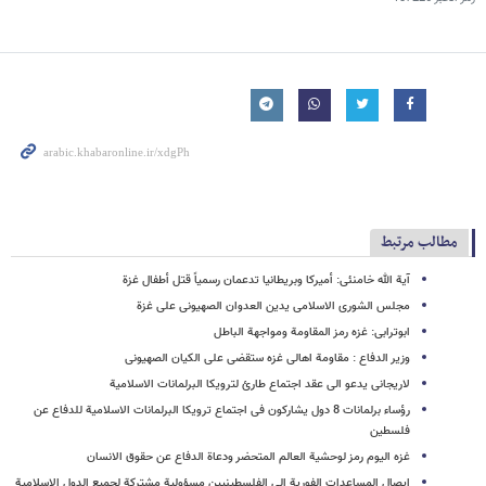
مطالب مرتبط
آیة الله خامنئی: أمیرکا وبریطانیا تدعمان رسمیاً قتل أطفال غزة
مجلس الشوری الاسلامی یدین العدوان الصهیونی علی غزة
ابوترابی: غزه رمز المقاومة ومواجهة الباطل
وزیر الدفاع : مقاومة اهالی غزه ستقضی علی الکیان الصهیونی
لاریجانی یدعو الی عقد اجتماع طارئ لترویکا البرلمانات الاسلامیة
رؤساء برلمانات 8 دول یشارکون فی اجتماع ترویکا البرلمانات الاسلامیة للدفاع عن
فلسطین
غزه الیوم رمز لوحشیة العالم المتحضر ودعاة الدفاع عن حقوق الانسان
ایصال المساعدات الفوریة الی الفلسطینیین مسؤولیة مشترکة لجمیع الدول الاسلامیة