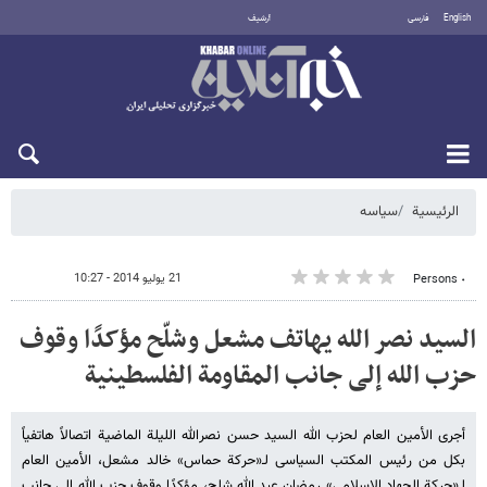
English
فارسی
أرشيف
الجمعة 7 أغسطس 2026
الرئيسية
سیاسه
21 يوليو 2014 - 10:27
٠ Persons
السید نصر الله یهاتف مشعل وشلّح مؤکدًا وقوف
حزب الله إلی جانب المقاومة الفلسطینیة
أجری الأمین العام لحزب الله السید حسن نصرالله اللیلة الماضیة اتصالاً هاتفیاً
بکل من رئیس المکتب السیاسی لـ«حرکة حماس» خالد مشعل، الأمین العام
لـ«حرکة الجهاد الاسلامی» رمضان عبد الله شلح، مؤکدًا وقوف حزب الله إلی جانب