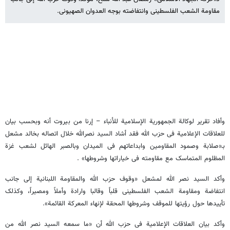
مقاومة الشعب الفلسطینی وانتفاضته بوجه العدوان الصهیونی.
وأفاد تقریر لوکالة الجمهوریة الإسلامیة للأنباء – إرنا من بیروت أنه وبحسب بیان
للعلاقات الإعلامیة فی حزب الله فقد أشاد السید نصرالله خلال اتصاله بخالد مشعل
بـ«صلابة وصمود المقاومین وابداعاتهم فی المیدان وبالصبر الهائل لشعب غزة
المظلوم المتماسک مع مقاومته فی خیاراتها وشروطها» .
وأکد السید نصر الله لمشعل «وقوف حزب الله والمقاومة اللبنانیة إلی جانب
انتفاضة ومقاومة الشعب الفلسطینی قلباً وقالبا وارادة وأملاً ومصیراً، وکذلک
تأییدها حول رؤیتها للموقف وشروطها المحقة لإنهاء المعرکة القائمة».
وأکد بیان العلاقات الإعلامیة فی حزب الله أن «ما سمعه السید نصر الله من