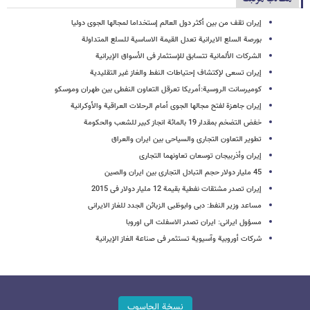
إیران تقف من بین أکثر دول العالم إستخداما لمجالها الجوی دولیا
بورصة السلع الایرانیة تعدل القیمة الاساسیة للسلع المتداولة
الشرکات الألمانیة تتسابق للإستثمار فی الأسواق الإیرانیة
إیران تسعی لإکتشاف إحتیاطات النفط والغاز غیر التقلیدیة
کومیرسانت الروسیة:أمریکا تعرقل التعاون النفطی بین طهران وموسکو
إیران جاهزة لفتح مجالها الجوی أمام الرحلات العراقیة والأوکرانیة
خفض التضخم بمقدار 19 بالمائة انجاز کبیر للشعب والحکومة
تطویر التعاون التجاری والسیاحی بین ایران والعراق
إیران وأذربیجان توسعان تعاونهما التجاری
45 ملیار دولار حجم التبادل التجاری بین ایران والصین
إیران تصدر مشتقات نفطیة بقیمة 12 ملیار دولار فی 2015
مساعد وزیر النفط: دبی وابوظبی الزبائن الجدد للغاز الایرانی
مسؤول ایرانی: ایران تصدر الاسفلت الی اوروبا
شرکات أوروبیة وآسیویة تستثمر فی صناعة الغاز الإیرانیة
نسخة الحاسوب