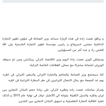
و یرافق نعمت زاده فی هذه الزیارة مساعد وزیر الصناعة فی شؤون تطویر التجارة
الداخلیة مجتبی خسروتاج و رئیس موسسة تطویر التجارة الخارجیة ولی الله
افخمی راد و عدد آخر من المسؤولین.
وسیلتقی الوزیر نعمت زادة الیوم وزیر الاقتصاد الترکی زیبکتشی ومن ثم سیعقد
الوزیران اجتماعا مشترکا مع ممثلی القطاعات الخاصة الترکیة.
کما سیجتمع وزیر الصناعة والمناجم والتجارة الایرانی والسفیر الایرانی فی انقره،
یوم غد الجمعة مع رجال الاعمال الایرانیین فی مقر السفارة الایرانیة فی انقره.
وتترکز مباحثات نعمت زاده ونظیره الترکی علی زیادة حجم التبادل التجاری بین
ایران وانقره والسبل الکفیلة ببلوغه الی 35ملیار دولار فی نهایة عام 2015 و کذلک
تنفیذ اتفاقیة التجارة التفضیلیة و تسهیل التبادل التجاری بین البلدین.