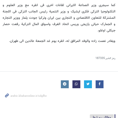
کما سیجری وزیر الصناعة الایرانی لقاءات اخری فی انقره مع وزیر العلوم و
التکنولوجیا الترکی فکری ایشیک و وزیر التنمیة رئیس الجانب الترکی فی اللجنة
المشترکة للتعاون الاقتصادی و التجاری بین ایران وترکیا جودت یلماز ووزیر التجاره
و الجمارک حیاتی یازیجی وریس اتحاد الغرف واسواق المال الترکیة رفعت حصار
جیکلی اوغلو.
ویغادر نعمت زاده والوفد المرافق له، انقره یوم غد الجمعة عائدین الی طهران.
رمز الخبر
187335
مطالب مرتبط