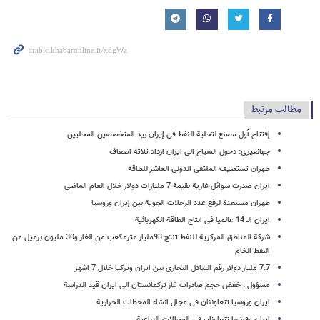
مطالب مرتبط
إفتتاح أول مصنع لتحلیة النفط فی إیران بید المتخصصین المحلیین
جهانغیری: دخول السیاح الی ایران ازداد ثلاثة اضعاف
طهران تستضیف الملتقی الدولی العاشر للطاقة
ایران صدرت سوائل غازیة بقیمة 7 ملیارات دولار خلال العام الماضی
طهران مستعدة لرفع عدد الرحلات الجویة بین إیران وروسیا
ایران الـ 14 عالمیا فی انتاج الطاقة الکهربائیة
شرکة المناطق المرکزیة للنفط تنتج 93ملیار مترمکعب من الغاز و30 ملیون برمیل من
النفط الخام
7.7 ملیار دولار رقم التبادل التجاری بین ایران وترکیا خلال 7 اشهر
مسؤول : خفض حجم صادرات غاز ترکمانستان الی ایران قید الدراسة
ایران وروسیا تتعاوننان فی مجال انشاء المحطات الحراریة
إیران وفرنسا تتعاونان فی المجالات الزراعیة