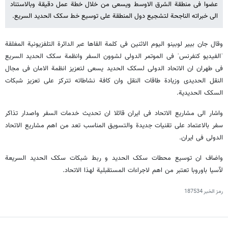
عضوا فی منطقة الشرق الاوسط ویسعی من خلال خطة عمل دقیقة وبالاستناد
الی خبراته الناجحة لتشجیع دول المنطقة علی توسیع خط سکک الحدید السریع.
وقال جان بییر لوبینو الیوم الاثنین فی کلمة القاها عبر الدائرة التلفزیونیة المغلقة
ˈالفیدیو کنفرنسˈ فی الموتمر الدولی لشوون السفر وانظمة سکک الحدید السریع
فی طهران ان الاتحاد الدولی لسکک الحدید یسعی لتعزیز انظمة الامان فی مجال
النقل الحدیدی وزیادة طاقات النقل وان کافة نشاطاته تترکز علی تعزیز شبکات
السکک الحدیدیة.
واشار الی مشاریع الاتحاد فی ایران قائلا ان تحدیث خدمات السفر واصدار تذاکر
سفر بالاعتماد علی تقنیات جدیدة والتسویق المناسب تعد من اهم مشاریع الاتحاد
الدولی فی ایران.
واضاف ان توسیع محطات سکک الحدید و ربط شبکات سکک الحدید السریعة
لآسیا باوروبا تعتبر من اهم لاجراءات المستقبلیة لهذا الاتحاد.
رمز الخبر
187534