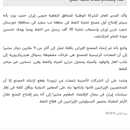
وأکد المدیر العام للشرکة الوطنیة للمناطق النفطیة جنوبی إیران حمید بورد بأنه
سیتم إفتتاح أول مصنع تحلیة النفط فی منطقة لب سفید فی محافظة خوزستان
جنوب غربی إیران بإستیعاب تحلیة 30 ألف برمیل من النفط یومیا بهدف تحسین
جودة الخام المکتشف.
وتابع بأنه تم إنشاء المصنع الإیرانی بکلفة تصل إلی أکثر من 9 ملایین دولار مشیرا
إلی أن المعدات الرئیسیة للمصنع هی خزانات مضغوطة بسوائل هیدروکربوریة إلی
جانب الغاز والوقود والمیاه ومحول حراری للمیاه والنفط وفرن تسخین غیر مباشر
للنفط.
وشدد علی أن الشرکات الأجنبیة تنصلت عن تزویدنا بقطع لإنشاء المصنع إلا أن
المتخصیین الإیرانیین قاموا بإنتاجها بناء علی المعاییر الدولیة وبأقل کلفة فی إطار
سیاسات إیران فی مجال الإقتصاد المقاوم مشیرا إلی أنه یتم إفتتاح الصنع خلال
الأیام المقبلة بحصور المسؤولین الإیرانیین فی قطاع النفط.
رمز الخبر
187476