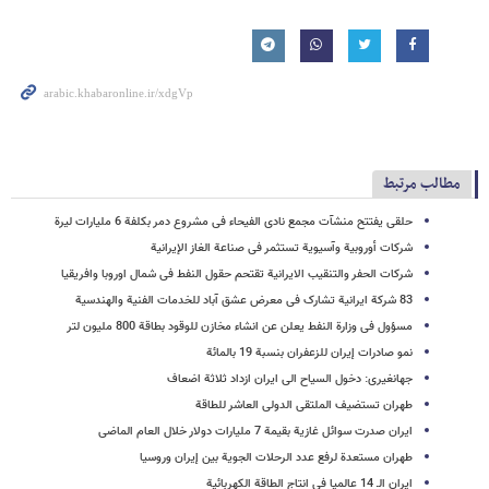
مطالب مرتبط
حلقی یفتتح منشآت مجمع نادی الفیحاء فی مشروع دمر بکلفة 6 ملیارات لیرة
شرکات أوروبیة وآسیویة تستثمر فی صناعة الغاز الإیرانیة
شرکات الحفر والتنقیب الایرانیة تقتحم حقول النفط فی شمال اوروبا وافریقیا
83 شرکة ایرانیة تشارک فی معرض عشق آباد للخدمات الفنیة والهندسیة
مسؤول فی وزارة النفط یعلن عن انشاء مخازن للوقود بطاقة 800 ملیون لتر
نمو صادرات إیران للزعفران بنسبة 19 بالمائة
جهانغیری: دخول السیاح الی ایران ازداد ثلاثة اضعاف
طهران تستضیف الملتقی الدولی العاشر للطاقة
ایران صدرت سوائل غازیة بقیمة 7 ملیارات دولار خلال العام الماضی
طهران مستعدة لرفع عدد الرحلات الجویة بین إیران وروسیا
ایران الـ 14 عالمیا فی انتاج الطاقة الکهربائیة