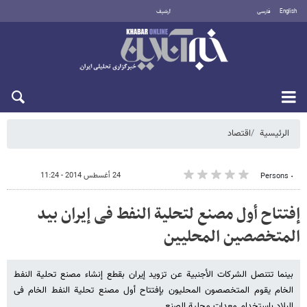
English
فارسی
أرشيف
السبت 8 أغسطس 2026
الرئيسية
اقتصاد
24 أغسطس 2014 - 11:24
٠ Persons
إفتتاح أول مصنع لتحلیة النفط فی إیران بید
المتخصصین المحلیین
بینما تتنصل الشرکات الأجنبیة عن تزوید إیران بقطع إنشاء مصنع تحلیة النفط
الخام یقوم المتخصصون المحلیون بإفتتاح أول مصنع تحلیة النفط الخام فی
البلاد بإستخدام معدات محلیة الصنع.