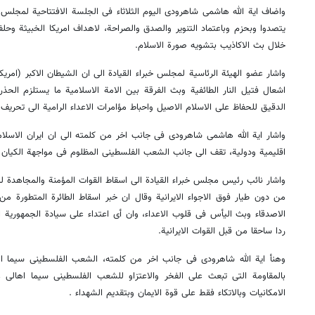
واضاف ایة الله هاشمی شاهرودی الیوم الثلاثاء فی الجلسة الافتتاحیة لمجلس خب
یتصدوا وبحزم وباعتماد التنویر والصدق والصراحة، لاهداف امریکا الخبیثة وحلف
خلال بث الاکاذیب بتشویه صورة الاسلام.
واشار عضو الهیئة الرئاسیة لمجلس خبراء القیادة الی ان الشیطان الاکبر (امری
اشعال فتیل النار الطائفیة وبث الفرقة بین الامة الاسلامیة ما یستلزم الحذ
الدقیق للحفاظ علی الاسلام الاصیل واحباط مؤامرات الاعداء الرامیة الی تحریف م
واشار ایة الله هاشمی شاهرودی فی جانب اخر من کلمته الی ان ایران الاسلام
اقلیمیة ودولیة، تقف الی جانب الشعب الفلسطینی المظلوم فی مواجهة الکیان 
واشار نائب رئیس مجلس خبراء القیادة الی اسقاط القوات المؤمنة والمجاهدة 
من دون طیار فوق الاجواء الایرانیة وقال ان خبر اسقاط الطائرة المتطورة من
الاصدقاء وبث الیأس فی قلوب الاعداء، وان أی اعتداء علی سیادة الجمهوریة ال
ردا ساحقا من قبل القوات الایرانیة.
وهنأ ایة الله شاهرودی فی جانب اخر من کلمته، الشعب الفلسطینی سیما اها
بالمقاومة التی تبعث علی الفخر والاعتزاو للشعب الفلسطینی سیما اهالی 
الامکانیات وبالاتکاء فقط علی قوة الایمان وبتقدیم الشهداء .