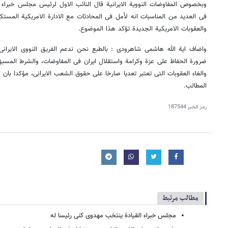
وبخصوص المفاوضات النوویة الایرانیة قال النائب الاول لرئیس مجلس خبراء ال
فی العدید من المناسبات انه لأمل فی المحادثات مع الادارة الامریکیة المست
والعقوبات الامریکیة الجدیدة تؤکد هذا الموضوع.
واضاف ایة الله هاشمی شاهرودی : بالطبع نحن ندعم الفریق النووی الایرانی
ضرورة الحفاظ علی عزة وکرامة واستقلال ایران فی المفاوضات، والشرط المسبق
والغاء العقوبات التی تعتبر تعدیا صارخا علی حقوق الشعب الایرانی، مؤکدا بان ال
المطالب.
رمز الخبر
187544
مطالب مرتبط
مجلس خبراء القیادة ینتخب مهدوی کنی رئیسا له