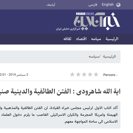
English
فارسی
أرشيف
الرئيسية
سیاسه
اقتصاد
ثقافه
الرئيسية
سیاسه
2 سبتمبر 2014 - 10:01
٠ Persons
ایة الله شاهرودی : الفتن الطائفیة والدینیة صن
أکد الناب الاول لرئیس مجلس خبراء القیادة، ان الفتن الطائفیة والمذهبیة و
الهیمنة وامریکا المجرمة والکیان الاسرائیلی الغاصب ما یلزم دخول العلما
الاسلامی الی ساحة المواجهة معهم.