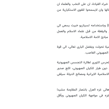
راء القیادة، ان علی النخب والعلماء ان
ائها وان لایسمحوا للقوی الاستکباریة من
کا) وباستخدامه لسیناریو خبیث یسعی الی
ر والیقطة من قبل علماء الاسلام والعمل
بادئ الامة الاسلامیة.
یة تحولت وبفضل الباری تعالی، الی قوة
الصهیونی الغاصب.
للحرس الثوری لطائرة التجسس الصهیونیة
 دون طیار للکیان الصهیونی، اثلج صدور
اسلامیة الایرانیة ومصالح الدولة سیلقی
لی غزه العزل بانتصار المقاومة مشیدا
غزه فی مواجهة الکیان الصهیونی وبأقل