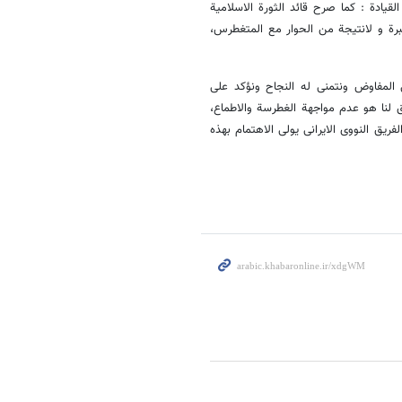
قیادة : کما صرح قائد الثورة الاسلامیة
کبرة و لانتیجة من الحوار مع المتغطرس،
 المفاوض ونتمنی له النجاح ونؤکد علی
 لنا هو عدم مواجهة الغطرسة والاطماع،
فریق النووی الایرانی یولی الاهتمام بهذه