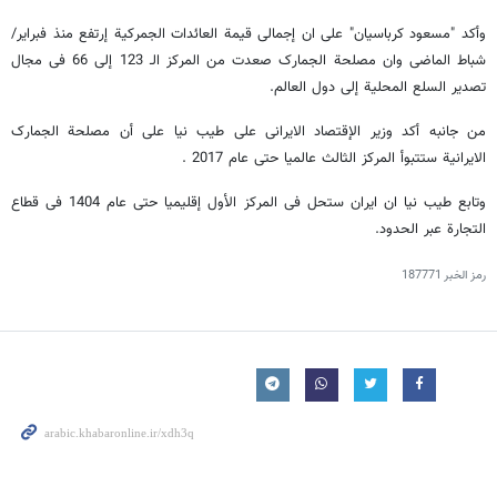
وأکد "مسعود کرباسیان" علی ان إجمالی قیمة العائدات الجمرکیة إرتفع منذ فبرایر/
شباط الماضی وان مصلحة الجمارک صعدت من المرکز الـ 123 إلی 66 فی مجال
تصدیر السلع المحلیة إلی دول العالم.
من جانبه أکد وزیر الإقتصاد الایرانی علی طیب نیا علی أن مصلحة الجمارک
الایرانیة ستتبوأ المرکز الثالث عالمیا حتی عام 2017 .
وتابع طیب نیا ان ایران ستحل فی المرکز الأول إقلیمیا حتی عام 1404 فی قطاع
التجارة عبر الحدود.
رمز الخبر
187771