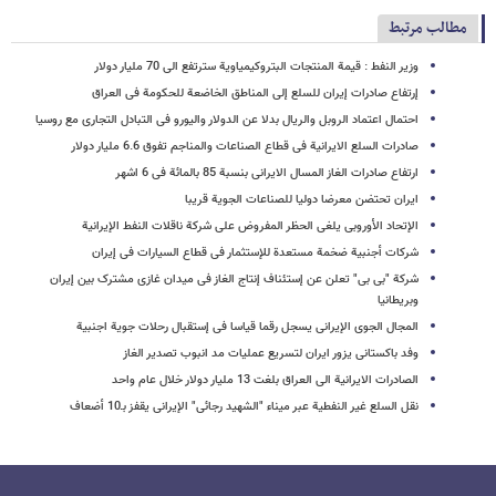
مطالب مرتبط
وزیر النفط : قیمة المنتجات البتروکیمیاویة سترتفع الی 70 ملیار دولار
إرتفاع صادرات إیران للسلع إلی المناطق الخاضعة للحکومة فی العراق
احتمال اعتماد الروبل والریال بدلا عن الدولار والیورو فی التبادل التجاری مع روسیا
صادرات السلع الایرانیة فی قطاع الصناعات والمناجم تفوق 6.6 ملیار دولار
ارتفاع صادرات الغاز المسال الایرانی بنسبة 85 بالمائة فی 6 اشهر
ایران تحتضن معرضا دولیا للصناعات الجویة قریبا
الإتحاد الأوروبی یلغی الحظر المفروض على شرکة ناقلات النفط الإیرانیة
شرکات أجنبیة ضخمة مستعدة للإستثمار فی قطاع السیارات فی إیران
شرکة "بی بی" تعلن عن إستئناف إنتاج الغاز فی میدان غازی مشترک بین إیران
وبریطانیا
المجال الجوی الإیرانی یسجل رقما قیاسا فی إستقبال رحلات جویة اجنبیة
وفد باکستانی یزور ایران لتسریع عملیات مد انبوب تصدیر الغاز
الصادرات الایرانیة الی العراق بلغت 13 ملیار دولار خلال عام واحد
نقل السلع غیر النفطیة عبر میناء "الشهید رجائی" الإیرانی یقفز بـ10 أضعاف