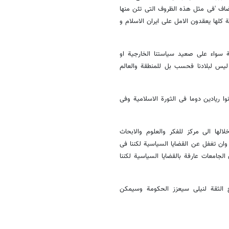
اضاف 'فی مثل هذه الظروف التی تئن منها
کلها یعقدون الامل علی ایران الاسلام و
ة سواء علی صعید سیاستنا الخارجیة او
لیس لبلادنا فحسب بل للمنطقة والعالم
ا ریادین دوما فی الثورة الاسلامیة وفی
لها الی مرکز للفکر والعلوم والابحاث
وان تغفل عن القضایا السیاسیة لکننا فی
لجامعات عارفة بالقضایا السیاسیة لکننا
الثقة لنیلی سیعزز الحکومة وسیمکن