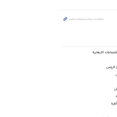
جماعات الارهابیة
ع الروس
ان
د
قرة