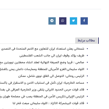
مطالب مرتبط
شمخانی یعلن استعداد ایران للتعاون مع الامم المتحدة فی التصدی لل
ظریف یؤکد وقوف ایران الی جانب الشعب الفلسطینی
صالحی : قریبا وضع الصیغة النهائیة لعقد انشاء محطتین نوویتین م
اللواء سلیمانی:الغزو الأمریکی للمنطقة وممارسات داعش یمنی بالفشل
الرئیس روحانی: التوصل الی اتفاق نووی شامل، ممکن
مساعد الخارجیة: ایران تأمل فی استتباب الامن و الاستقرار فی باکست
قائد قوات حرس الحدود الایرانی یلتقی وزیر الخارجیة العراقی فی بغدا
الرئیس الإیرانی:تکریس الأمن فی المنطقة یصب فی مصلحة طهران وأن
قائد قوات البیشمرکة الاکراد : اللواء سلیمانی مبعث فخر لنا