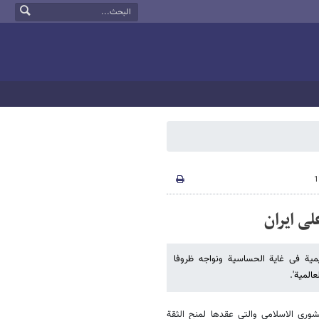
ی ایران
یمیة فی غایة الحساسیة ونواجه ظروفا
المیة'.
ری الاسلامی والتی عقدها لمنح الثقة