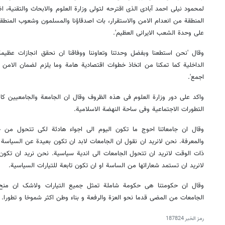
لمحمود نیلی احمد آبادی الذی اقترحه لتولی وزارة العلوم والابحاث والتقنیة، 
المنطقة من انعدام الامن والاستقرار، بات اصدقاؤنا والمسلمون وشعوب المنطقة 
علی وحدة الشعب الایرانی العظیم'.
وقال 'نحن استطعنا وبفضل وحدتنا وتعاوننا ووفاقنا ان نحقق انجازات عظیم
الداخلیة کما تمکنا من اتخاذ خطوات اقتصادیة هامة وما یلزم لضمان الامن 
اجمع'.
واکد علی دور وزارة العلوم فی هذه الظروف وقال ان الجامعة والجامعیین کانو
التطورات الاجتماعیة وفی ساحة النهضة الاسلامیة.
وقال ان جامعاتنا احوج ما تکون الیوم الی اجواء هادئة لکی تتحول من خلا
والمعرفة. نحن لانرید ان نقول ان الجامعات لابد ان تکون بعیدة عن السیاسة 
ذات الوقت لانرید ان تتحول الجامعات الی اندیة سیاسیة. نحن نرید ان تکون ا
لانرید ان تستمد شعاراتها من الساسة او ان تکون تابعة للتیارات السیاسیة.
وقال ان حکومتنا هی حکومة شاملة تمثل جمیع التیارات ولاشک ان منح 
الجامعات من المضی قدما نحو العزة والرفعة و بناء وطن اکثر شموخا و تطورا.
رمز الخبر
187824