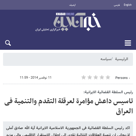
English
فارسی
أرشيف
الأحد 9 أغسطس 2026
الرئيسية
سیاسه
11 نوفمبر 2014 - 11:59
٠ Persons
رئیس السلطة القضائیة الایرانیة:
تاسیس داعش مؤامرة لعرقلة التقدم والتنمیة فی
العراق
اکد رئیس السلطة القضائیة فی الجمهوریة الاسلامیة الایرانیة آیة الله صادق آملی
لاریجانی ان تنمیة العلاقات الثنائیة تؤدی الی احلال الاستقرار الاقلیمی والی مزید