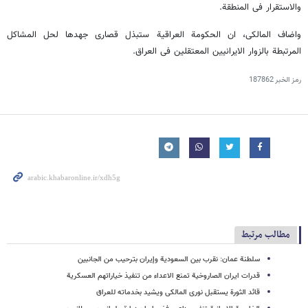
والاستقرار فی المنطقة.
واضاف المالکی، ان الحکومة العراقیة ستبذل قصاری جهدها لحل المشاکل
المرتبطة بالزوار الایرانیین المعتقلین فی العراق.
رمز الخبر
187862
مطالب مرتبط
سلطنة عمان: نقرب بین السعودیة وإیران بترحیب من الجانبین
قدرات ایران الصاروخیة تمنع الاعداء من تنفیذ خیاراتهم العسکریة
قائد الثورة یستقبل نوری المالکی ویشید بخدماته للعراق