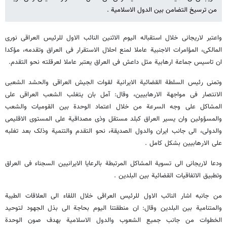
من ترسیخ التضامن بین الدول الاسلامیة .
واعتبر لاریجانی خلال استقباله الیوم الاثنین النائب الاول للرئیس العراقی نوری
المالکی، المؤامرات الاجنبیة عاملا لمنع احلال الاستقرار فی العراق وتقدمه، مؤکدا
ان تاسیس جماعة ارهابیة مثل داعش فی العراق یعتبر عاملا لعرقلته نحو التقدم.
وتمنی رئیس السلطة القضائیة الایرانیة لقوات الجیش العراقی والحشد الشعبی
الانتصار فی مواجهة الارهابیین، وقال: آمل بان یتغلب الشعب العراقی علی
المشاکل علی وجه السرعة من خلال اعتماد الوحدة بین القومیات والشعب
والمسؤولین وان یسیر العراق کبلد مستقل وذی مصداقیة علی المستوی الاقلیمی
والدولی، الی جانب ایران والدول الصدیقة، نحو التقدم والتنمیة وذلک بعد تغلبه
علی الارهابیین بشکل کامل .
ودعا لاریجانی الی تسویة المشاکل المرتبطة بالرعایا الایرانیین السجناء فی العراق
وتطبیق الاتفاقیات القضائیة بین البلدین .
من جانبه اشار النائب الاول للرئیس العراقی خلال اللقاء الی العلاقات الطیبة
والمتنامیة بین البلدین وقال: ان منطقتنا الیوم بحاجة الی بذل الجهود لتوحید
الخطوات من جانب جمیع الشعوب والدول الاسلامیة بهدف صون الوحدة