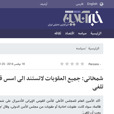
English
فارسی
أرشيف
الرئيسية
سیاسه
اقتصاد
ثقافه
الرئيسية
سیاسه
18 نوفمبر 2014 - 11:25
٠ Persons
شمخانی: جمیع العقوبات لاتستند الی اسس قا
تلغی
-أکد الأمین العام للمجلس الأعلی للأمن القومی الإیرانی الأدمیرال علی شم
ظالمة، سواء کانت عقوبات احادیة أو عقوبات من مجلس الأمن الدولی، وقال 'ج
یجب أن تلغی'.