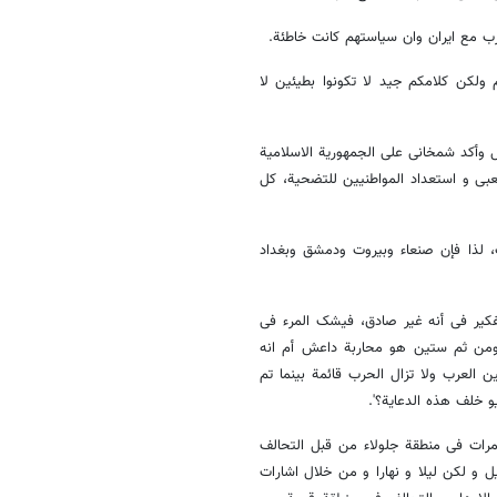
رب مع ایران وان سیاستهم کانت خاطئة.
لکن کلامکم جید لا تکونوا بطیئین لا
ل وأکد شمخانی علی الجمهوریة الاسلامیة
عبی و استعداد المواطنیین للتضحیة، کل
 لذا فإن صنعاء وبیروت ودمشق وبغداد
فکیر فی أنه غیر صادق، فیشک المرء فی
ل الهدف حقا من کل هذه البروبوغاندا من جمع 42 دولة ومن ثم ستین هو محاربة داعش أم انه
لعرب ولا تزال الحرب قائمة بینما تم
و خلف هذه الدعایة؟'.
مرات فی منطقة جلولاء من قبل التحالف
 و لکن لیلا و نهارا و من خلال اشارات