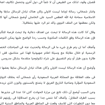
قضبان وقود، لذلک من الطبیعی أن لا نلجأ الی دول أخری ونتحمل تکالیف اضافی
واشار شمخانی: رسالة اوباما لیست الاولی وکان هناک تبادل للرسائل سابقا وفی 
الاسلامیة سماحة ایة الله العظمی السید علی الخامنئی أوضح شمخانی أنها ک
ولکن معظمها عن الملف النووی و'قد تم الرد علیها بشفافیة'.
وقال 'اذا کانت هذه الرسالة لا تبحث عن اهداف دعائیة ولا تبحث فرصة للتأثیر 
فإن هذه الرسالة وفق الکلمات المکتوبة وحسب ردنا الواضح علیها یمکن التوصل 
وأضاف 'اما ان یتم طرح شیء ما فی الرسالة والحدیث عنه فی المباحثات الخص
الرسمیة او خلال مقابلة مع وسیلة اعلام صهیونیة فهذا غیر متناسق، ففی ا
طائرة بدون طیار أو یتم التضییق علی شراء تکنولوجیا متقدمة بشکل مدروسی و
وأوضح أن هذه الرسالة لیست الاولی و'کان هناک تبادل للرسائل سابقا بعضها تم 
فی ملف العلاقة مع المملکة العربیة السعودیة رأی شمخانی أنه بخلاف النوایا
السعودیة المؤثرة وصاحبة التاریخ العریق لا یتمتع بالمستوی والوزن الذی نریده.
وعن السبب أوضح أن ذلک ناتج عن مرارة الحوادث 'التی اذا عدنا الی جذورها ی
بسبب الطرف المقابل'. وأضاف 'کنا نتمنی جدا ان یخرج اصدقاؤنا فی رؤیتهم للق
معا دون التطورات التی للاسف وقعت فی المناطق العربیة والمناطق السنیة التی 