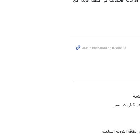
 الارهاب والتحالف فی منطقة قریبة من
نبیة
لامیة فی دیسمبر
الطاقة النوویة السلمیة