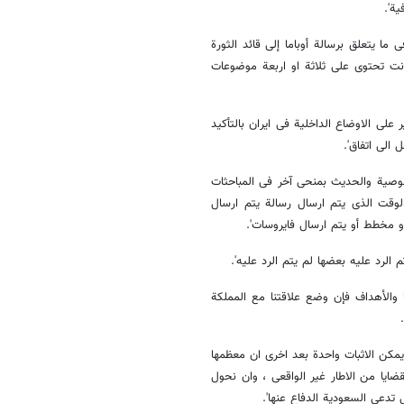
ة'.
ما یتعلق برسالة أوباما إلی قائد الثورة
انت تحتوی علی ثلاثة او اربعة موضوعات
علی الاوضاع الداخلیة فی ایران بالتأکید
الی اتفاق'.
وصیة والحدیث بمنحی آخر فی المباحثات
لوقت الذی یتم ارسال رسالة یتم ارسال
 مخطط أو یتم ارسال فایروسات'.
الرد علیه بعضها لم یتم الرد علیه'.
 والأهداف فإن وضع علاقتنا مع المملکة
مکن الاثبات واحدة بعد اخری ان معظمها
ضایا من الاطار غیر الواقعی ، وان نحول
تدعی السعودیة الدفاع عنها'.