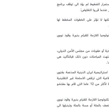
استمرار الضغوط لم یؤد الی توقف برنامج
 عندما قرروا التفاوض'.
ها لا تؤثر علی الخطوات المخطط لها
وجیا اللازمة للقیام بدورة وقود نووی
ادیة أو عقوبات من مجلس الأمن الدولی،
نتهت المباحثات دون ذلک فبالتأکید هی
.
تراتیجیة ایران الدینیة المدعمة بفتوی
اعیة التی ترفض الاسلحة غیر التقلیدیة
اضافة الی واقع المنطقة وکذلک عملیات التفتیش القانونیة الدائمة والمستمرة لأکثر من 12 عاما التی قام بها مفتشو
ولوجیا اللازمة للقیام بدورة وقود نووی
ف بالمئة أو مسة بالمئة وتبدیلها الی