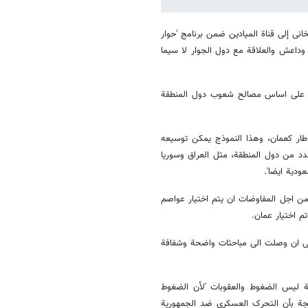
نی إلی قناة المیادین ضمن برنامج 'حوار
 وداعش والعلاقة مع دول الجوار لا سیما
یة علی اساس مصالح شعوب دول المنطقة
طار کعمان، وهذا النموذج یمکن توسیعه
د من دول المنطقة، مثل العراق وسوریا
ودیة ایضا'.
 من اجل المفاوضات ان یتم اختیار عواصم
م اختیار عمان.
الی ان وصلت الی مباحثات واضحة وشفافة
یة لیس الضغوط والعقوبات 'لأن الضغوط
تیجة بأن التحرک العسکری ضد الجمهوریة