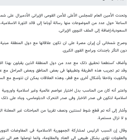
وتحدث الأمین العام للمجلس الأعلی للأمن القومی الإیرانی الأدمیرال علی شمخا
الساعة' حول عدد من الموضوعات منها رسالة أوباما إلی قائد الثورة الاسلامیة،
السعودیة،إضافة إلی الملف النووی الإیرانی.
وصرح شمخانی أن إیران مصرة علی ان تکون علاقاتها مع دول المنطقة مبن
دون التأثر باجندات وبرامج القوی الکبری.
وأضاف 'استطعنا تحقیق ذلک مع عدد من دول المنطقة الذین یقبلون بهذا الا
وقد تم تجریب هذه الطریقة وتطبیقها فی بعض المناطق وبعض المراحل مع عد
والکویت ولاحقا بأشکال أخری مع قطر، وهذه العلاقات یمکن ان تتوسع مع السع
واعتبر أنه کان من المناسب بدل اختیار عواصم عالمیة وغیر اسلامیة واوروبیة
اسلامیة لتکون فی صدر الاخبار وفی صدر التحرک الدبلوماسی، وبناء علی ذلک ت
وأشار إلی أنه تم قطع شوط لسنتین ونصف تقریبا من المباحثات غیر المعلنة 
و لا تزال مستمرة.
وقال إن السبب الرئیس لمشارکة الجمهوریة الاسلامیة فی المفاوضات النوو
والعقوبات تؤدی بشکل طبیعی الی العناد والمقاومة، وانما توصلوا هم الی ن