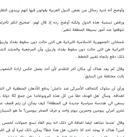
وأوضح أنه لدیه رسائل من بعض الدول العربیة یقولون فیها انهم یریدون التقا
ورفض تسمیة هذه الدول ولکنه أوضح رده إذ قال لهم: 'صحیح انکم تأخرتم و
تتوقفوا عند أمور بسیطة المنطقة تتغیر'.
شمخانی :الجمهوریة الاسلامیة الایرانیة هی التی حالت دون سقوط بغداد واربی
الایرانیة هی التی حالت دون سقوط بغداد واربیل، وأن المرجعیة والحشد الش
ذلک دفع باتجاه تغییر الخطط .
وقال 'لم یعد هناک أی مکان آخر للتقدم لأی أحد یعمل عکس ارادة الشعوب،
باتت مختلفة عن السابق'.
ورأی أن سلوک 'التحالف الأمیرکی ضد داعش' یدفع الأذهان المنطقیة الی الت
اهدافه. وسأل 'ه
یسعی الی هندسة سیاسیة جدیدة فی المنطقة؟ کیف یمکن ان یتم قصف عین ا
تحریر آمرلی بیومین وحمرین بیوم واحد و جرف الصخر بیومین؟ ما هو السیناری
وقال 'عندما نشاهد ایضا اضافة الی ذلک انه یتم القاء تسع حمولات لخمس 
لمن؟ هناک لا یوجد احد الا داعش، هل هذا خطأ؟ یمکن ذلک لمرة أو فی اللیل