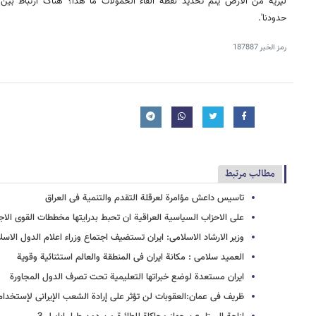
لیزیة من الارض یتم تحدید نقطة القاء الحمولات ما هذا؟ هناک ارتباط بین
حدودنا'.
رمز الخبر
187887
مطالب مرتبط
تاسیس داعش مؤامرة لعرقلة التقدم والتنمیة فی العراق
علی الاحزاب السیاسیة العراقیة ان تحبط بدرایتها مخططات القوی الاج
وزیر الارشاد الاسلامی: ایران تستضیف اجتماع وزراء اعلام الدول الاس
العمید سلامی : مکانة ایران فی المنطقة والعالم استثنائیة وقویة
ایران مستعدة لوضع خبراتها التعلیمیة تحت تصرف الدول المجاورة
ظریف فی عمان:العقوبات لن تؤثر علی إرادة الشعب الإیرانی لإستخدام 