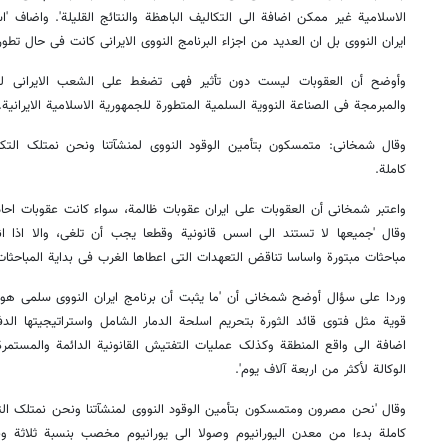
الاسلامیة غیر ممکن اضافة الی التکالیف الباهظة والنتائج القلیلة'. واضاف '
ایران النووی بل ان العدید من اجزاء البرنامج النووی الایرانی کانت فی حال تطور
وأوضح أن العقوبات لیست دون تأثیر فهی تضغط علی الشعب الایرانی لکن
والمبرمجة فی الصناعة النوویة السلمیة المتطورة للجمهوریة الاسلامیة الایرانیة.
وقال شمخانی: متمسکون بتأمین الوقود النووی لمنشآتنا ونحن نمتلک التکنول
کاملة.
واعتبر شمخانی أن العقوبات علی ایران عقوبات ظالمة، سواء کانت عقوبات اح
وقال 'جمیعها لا تستند الی اسس قانونیة وقطعا یجب أن تلغی، والا اذا ا
مباحثات مبتورة واساسا تناقض التعهدات التی اعطاها الغرب فی بدایة المباحثات'
وردا علی سؤال أوضح شمخانی أن 'ما یثبت أن برنامج ایران النووی سلمی هو اس
قویة مثل فتوی قائد الثورة بتحریم اسلحة الدمار الشامل واستراتیجیتها الدف
الوکالة لأکثر من اربعة آلاف یوم'.
وقال 'نحن مصرون ومتمسکون بتأمین الوقود النووی لمنشآتنا ونحن نمتلک التکن
کاملة بدءا من معدن الیورانیوم وصولا الی یورانیوم مخصب بنسبة ثلاثة ونص