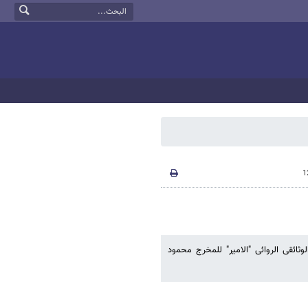
ثائقی الروائی "الامیر" للمخرج محمود