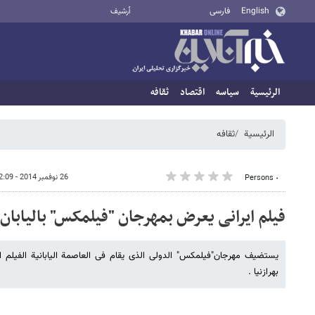
English
فارسی
أرشيف
الرئيسية
سیاسه
اقتصاد
ثقافه
الرئيسية
ثقافه
26 نوفمبر 2014 - 12:09
٠ Persons
فیلم ایرانی یعرض بمهرجان "فیلمکس" بالیابان
یستضیف مهرجان"فیلمکس" الدولی الذی یقام فی العاصمة الیابانیة الفیلم الو
بهرازنیا .