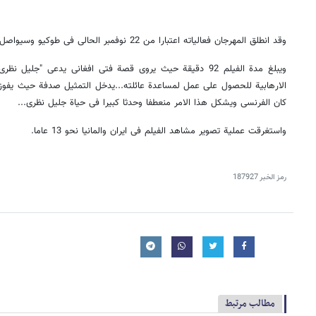
وقد انطلق المهرجان فعالیاته اعتبارا من 22 نوفمبر الحالی فی طوکیو وسیواصل فعالیات حتى الـ30 من الشهر الحالی.
ویبلغ مدة الفیلم 92 دقیقة حیث یروی قصة فتى افغانی یدعى "جلیل
الارهابیة للحصول على عمل لمساعدة عائلته...یدخل التمثیل صدفة حیث یفوز فی
کان الفرنسی ویشکل هذا الامر منعطفا وحدثا کبیرا فی حیاة جلیل نظری...
واستغرقت عملیة تصویر مشاهد الفیلم فی ایران والمانیا نحو 13 عاما.
رمز الخبر
187927
مطالب مرتبط