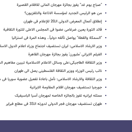
"صباح یوم غد" یفوز بجائزة مهرجان المانی للافلام القصیرة
من هو الرئیس الجدید لمؤسسة الاذاعة والتلفزیون؟
إنطلاق أعمال المعرض الدولی الـ20 للإعلام فی طهران
قائد الثورة یعین ضرغامی عضوا فی المجلس الاعلی للثورة الثقافیة
"السمکة والقطة" یواصل تألقه دولیاً.. وهذه المرة فی استرالیا
وزیر الارشاد الاسلامی: ایران تستضیف اجتماع وزراء اعلام الدول الاس
الفیلم الایرانی 'ملبورن' یفوز بجائزة مهرجان القاهرة
وزیر الثقافة الطاجیکی:علی وسائل الاعلام الاسلامیة تبیین مفاهیم ال
نائب رئیس الوزراء ووزیر الثقافة الفلسطینی یصل الی طهران
وزیر الثقافة والارشاد الاسلامی: نأمل باعادة تفعیل عضویة سوریا فی 
جورجیا تستضیف مهرجان افلام المقاومة الایرانیة
ممثله ایرانیه تفوز بالجائزه الخاصه لمهرجان آسیا الباسیفیک
طهران تستضیف مهرجان فجر الدولی لدورته الـ33 فی مطلع فبرایر