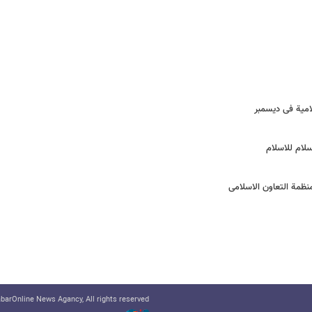
لامیة فی دیسمبر
سلام للاسلام
منظمة التعاون الاسلامی
arOnline News Agancy, All rights reserved.