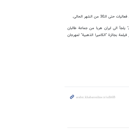
 نظری" یلجأ الى ایران هربا من جماعة طالبان
لمة بجائزة "الکامیرا الذهبیة" لمهرجان