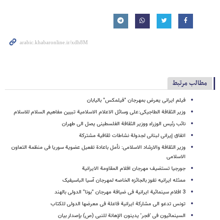
مطالب مرتبط
فیلم ایرانی یعرض بمهرجان "فیلمکس" بالیابان
وزیر الثقافة الطاجیکی:علی وسائل الاعلام الاسلامیة تبیین مفاهیم السلام للاسلام
نائب رئیس الوزراء ووزیر الثقافة الفلسطینی یصل الی طهران
اتفاق إیرانی لبنانی لجدولة نشاطات ثقافیة مشترکة
وزیر الثقافة والارشاد الاسلامی: نأمل باعادة تفعیل عضویة سوریا فی منظمة التعاون
الاسلامی
جورجیا تستضیف مهرجان افلام المقاومة الایرانیة
ممثله ایرانیه تفوز بالجائزه الخاصه لمهرجان آسیا الباسیفیک
3 افلام سینمائیة ایرانیة فی ضیافة مهرجان "بونا" الدولی بالهند
تونس تدعو الی مشارکة ایرانیة فاعلة فی معرضها الدولی للکتاب
السینمائیون فی 'فجر' یدینون الإهانة للنبی (ص) بإصدار بیان