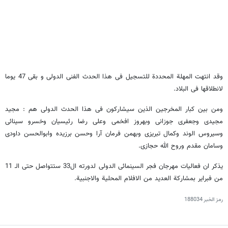
وقد انتهت المهلة المحددة للتسجیل فی هذا الحدث الفنی الدولی و بقی 47 یوما
لانطلاقها فی البلاد.
ومن بین کبار المخرجین الذین سیشارکون فی هذا الحدث الدولی هم : مجید
مجیدی وجعفری جوزانی وبهروز افخمی وعلی رضا رئیسیان وخسرو سینائی
وسیروس الوند وکمال تبریزی وبهمن فرمان آرا وحسن برزیده وابوالحسن داودی
وسامان مقدم وروح الله حجازی.
یذکر ان فعالیات مهرجان فجر السینمائی الدولی لدورته ال33 ستتواصل حتی الـ 11
من فبرایر بمشارکة العدید من الافلام المحلیة والاجنبیة.
رمز الخبر
188034