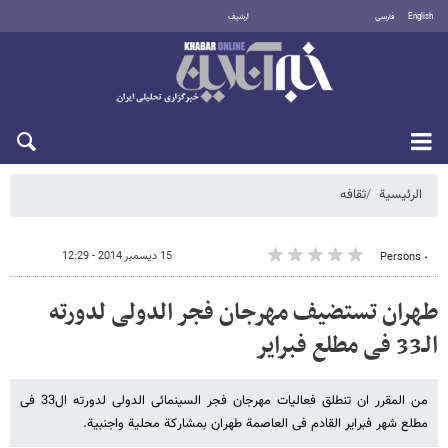
English
فارسی
أرشيف
السبت 8 أغسطس 2026
الرئيسية
ثقافه
15 ديسمبر 2014 - 12:29
٠ Persons
طهران تستضیف مهرجان فجر الدولی لدورته
الـ33 فی مطلع فبرایر
من المقرر ان تنطلق فعالیات مهرجان فجر السینمائی الدولی لدورته ال33 فی
مطلع شهر فبرایر القادم فی العاصمة طهران بمشارکة محلیة واجنبیة.