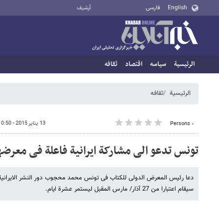
English
فارسی
أرشيف
الرئيسية
سیاسه
اقتصاد
ثقافه
الرئيسية
ثقافه
13 يناير 2015 - 10:50
٠ Persons
تونس تدعو الی مشارکة ایرانیة فاعلة فی معرضه
دعا رئیس المعرض الدولی للکتاب فی تونس محمد محجوب دور النشر الایرانیة 
سیقام اعتبارا من 27 آذار/ مارس المقبل لیستمر عشرة ایام.