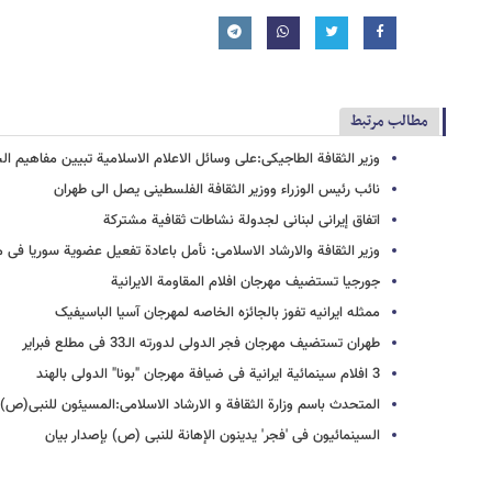
مطالب مرتبط
وزیر الثقافة الطاجیکی:علی وسائل الاعلام الاسلامیة تبیین مفاهیم ال
نائب رئیس الوزراء ووزیر الثقافة الفلسطینی یصل الی طهران
اتفاق إیرانی لبنانی لجدولة نشاطات ثقافیة مشترکة
وزیر الثقافة والارشاد الاسلامی: نأمل باعادة تفعیل عضویة سوریا فی 
جورجیا تستضیف مهرجان افلام المقاومة الایرانیة
ممثله ایرانیه تفوز بالجائزه الخاصه لمهرجان آسیا الباسیفیک
طهران تستضیف مهرجان فجر الدولی لدورته الـ33 فی مطلع فبرایر
3 افلام سینمائیة ایرانیة فی ضیافة مهرجان "بونا" الدولی بالهند
المتحدث باسم وزارة الثقافة و الارشاد الاسلامی:المسیئون للنبی(ص) 
السینمائیون فی 'فجر' یدینون الإهانة للنبی (ص) بإصدار بیان