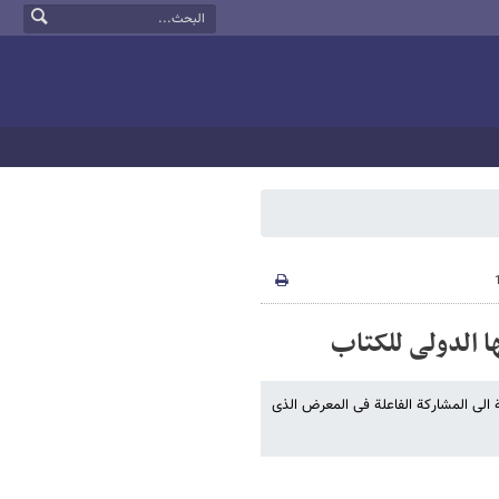
ا الدولی للکتاب
الی المشارکة الفاعلة فی المعرض الذی