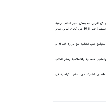
ل افزانی انه یمکن لدور النشر الراغبة
فی المشارکة فی المعرض مراجعة الموقع www.foiredulivre.nat.tn و ملء الاستمارة حتی ال30 من کانون الثانی /ینایر
للتوقیع علی اتفاقیة مع وزارة الثقافة و
العلوم الانسانیة والاسلامیة ونشر الکتب
مله ان تشارک دور النشر التونسیة فی