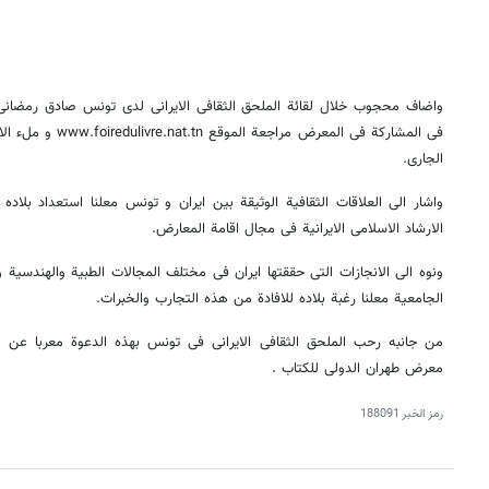
واضاف محجوب خلال لقائة الملحق الثقافی الایرانی لدی تونس صادق رمضانی ک
الجاری.
واشار الی العلاقات الثقافیة الوثیقة بین ایران و تونس معلنا استعداد بلاده 
الارشاد الاسلامی الایرانیة فی مجال اقامة المعارض.
ونوه الی الانجازات التی حققتها ایران فی مختلف المجالات الطبیة والهندسیة و
الجامعیة معلنا رغبة بلاده للافادة من هذه التجارب والخبرات.
من جانبه رحب الملحق الثقافی الایرانی فی تونس بهذه الدعوة معربا عن ا
معرض طهران الدولی للکتاب .
رمز الخبر
188091