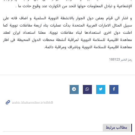
الإشعاعیة و تبادل المعلومات حولها للحد من الکوارث عند وقوع حادث ما .
و اشار الی قیام بعض دول الجوار بالانشطة النوویة السلمیة و اضاف فانه علی
سبیل المثال الامارات العربیة المتحدة بدأت عملیات بناء اربعة مفاعلات نوویة کما
اعلنت دول اخری استعدادها لبناء مفاعلات نوویة. معلنا استعداد ایران لعقد
معاهدة اقلیمیة للسلامة النوویة لمراقبة أنشطة محطات الدول المحیطة فی اطار
معاهدة اقلیمیة للسلامة النوویة وباشراف ومراقبة دائمة.
رمز الخبر
188123
مطالب مرتبط