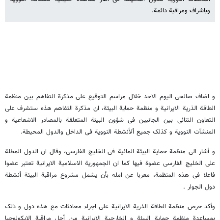
وباشراف ومراقبة دائمة.
و اضاف صالحی الیوم الاحد خلال مراسم التوقیع علی مذکرة التفاهم بین منظمة
الطاقة الذریة الایرانیة و منظمة حمایة البیئة، ان مذکرة التفاهم هذه ستشرف علی
التعاون الثنائی بین الجانبین فی شؤون البیئة المتعلقة بالمصادر الاشعاعیة و
المنشآت النوویة و کذلک جمیع ألأنشطة النوویة فی الداخل والدول المحیطة.
و أشار الی منظمة حمایة البیئة المائیة فی الخلیج الفارسی، وقال ان الدول المطلة
علی الخلیج الفارسی عضوة فیها کما ان الجمهوریة الاسلامیة الایرانیة تعتبر عضوا
فاعلا فی هذه المنظمة، معربا عن امله بأن یشمل مشروع مراقبة البیئة أنشطة
دول الجوار .
وأکد حرص منظمة الطاقة الذریة الایرانیة علی اجراء محادثات مع هذه دول و ذلک
بمساعدة منظمة حمایة البیئة و الخارجیة الایرانیة من أجل مراقبة الإیکولوجیا