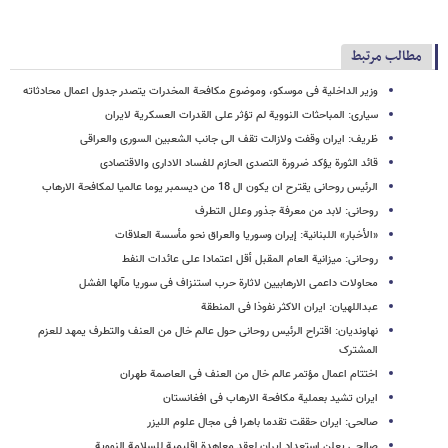
مطالب مرتبط
وزیر الداخلیة فی موسکو، وموضوع مکافحة المخدرات یتصدر جدول اعمال محادثاته
سیاری: المباحثات النوویة لم تؤثر على القدرات العسکریة لایران
ظریف: ایران وقفت ولازالت تقف الى جانب الشعبین السوری والعراقی
قائد الثورة یؤکد ضرورة التصدی الحازم للفساد الاداری والاقتصادی
الرئیس روحانی یقترح ان یکون ال 18 من دیسمبر یوما عالمیا لمکافحة الارهاب
روحانی: لابد من معرفة جذور وعلل التطرف
«الأخبار» اللبنانیة: إیران وسوریا والعراق نحو مأسسة العلاقات
روحانی: میزانیة العام المقبل أقل اعتمادا علی عائدات النفط
محاولات داعمی الارهابیین لاثارة حرب استنزاف فی سوریا مآلها الفشل
عبداللهیان: ایران الاکثر نفوذا فی المنطقة
نهاوندیان: اقتراح الرئیس روحانی حول عالم خال من العنف والتطرف یمهد للعزم
المشترک
اختتام اعمال مؤتمر عالم خال من العنف فی العاصمة طهران
ایران تشید بعملیة مکافحة الارهاب فی افغانستان
صالحی: ایران حققت تقدما باهرا فی مجال علوم اللیزر
صالحی یعلن استعداد ایران لعقد معاهدة اقلیمیة للسلامة النوویة