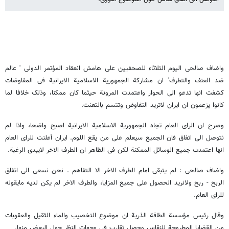
واضاف صالحی الیوم الثلاثاء للصحفیین علی هامش انعقاد المؤتمر الدولی ' عالم
ضد العنف والتطرف' ان مشارکة الجمهوریة الاسلامیة الایرانیة فی المفاوضات
کشفت انها تدعو الی الحوار واعتمدت المرونة حیثما کان ممکنا، وذلک خلافا لما
کانوا یزعمون ان ایران لاترید التفاوض وتتسم بالتعنت.
وصرح ان الرای العام تجاه الجمهوریة الاسلامیة الایرانیة اصبح واضحا، واذا لم
نتوصل الی اتفاق فان الجمیع سیعلم علی من یقع اللوم. ایران أعلنت للرای العام
انها اعتمدت جمیع الوسائل الممکنة لکن فی الظاهر ان الطرف الاخر لایبدی الرغبة.
واضاف صالحی : لم یتبقی امام الطرف الاخر الا التفاهم . نحن نسعی الی اتفاق
الربح - ربح ولانرید الحصول علی جمیع المزایا، والطرف الاخر لم یکن لدیه مایقوله
للرای العام.
وقال رئیس مؤسسة الطاقة الذریة ان موضوع التخصیب والماء الثقیل والعقوبات
من القضایا المطروحة للنقاس وحصل تقارب فی وجهات النظر حول البعض منها.