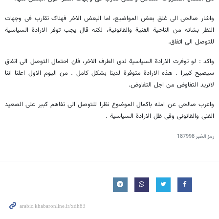
واشار صالحی الی غلق بعض المواضیع، اما البعض الاخر فهناک تقارب فی وجهات
النظر بشانه من الناحیة الفنیة والقانونیة، لکنه قال یجب توفر الارادة السیاسیة
للتوصل الی اتفاق.
واکد : لو توفرت الارادة السیاسیة لدی الطرف الاخر، فان احتمال التوصل الی اتفاق
سیصبح کبیرا . هذه الارادة متوفرة لدینا بشکل کامل . من الیوم الاول اعلنا اننا
لانرید التفاوض من اجل التفاوض.
واعرب صالحی عن امله باکمال الموضوع نظرا للتوصل الی تفاهم کبیر علی الصعید
الفنی والقانونی وفی ظل الارادة السیاسیة .
رمز الخبر
187998