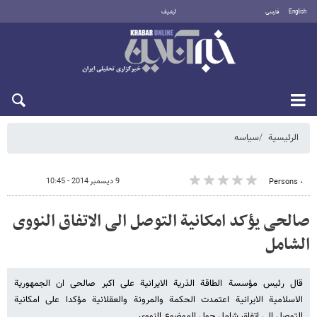
English
فارسی
أرشيف
الجمعة 7 أغسطس 2026
الرئيسية
سیاسه
9 ديسمبر 2014 - 10:45
٠ Persons
صالحی یؤکد امکانیة التوصل الی الاتفاق النووی
الشامل
قال رئیس مؤسسة الطاقة الذریة الایرانیة علی اکبر صالحی ان الجمهوریة
الاسلامیة الایرانیة اعتمدت الحکمة والمرونة والعقلانیة مؤکدا علی امکانیة
التوصل الی اتفاق شامل حول الموضوع النووی.