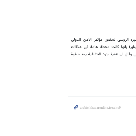
ظیره الروسی لحضور مؤتمر الامن الدولی
الدفاع الروسی لایران (20 کانون الثانی/ ینایر) بانها کانت محطة هامة فی علاقات
ی وقال ان تنفیذ بنود الاتفاقیة یعد خطوة