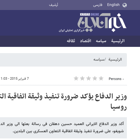
English
فارسی
أرشيف
الرئيسية
سیاسه
اقتصاد
ثقافه
الرئيسية
سیاسه
7 فبراير 2015 - 11:03
٠ Persons
وزیر الدفاع یؤکد ضرورة تنفیذ وثیقة اتفاقیة ا
روسیا
أکد وزیر الدفاع الایرانی العمید حسین دهقان فی رسالة بعثها الی وزیر الد
شویغو، علی ضرورة تنفیذ وثیقة اتفاقیة التعاون العسکری بین البلدین.