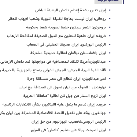
إیران تدین بشدة إعدام داعش للرهینة الیابانی
روحانی: ایران لیست بحاجة للقنبلة النوویة وشعبنا لایهاب الحظر
بروجردی: النصر سیکون حلیفا لسوریة شعبا وحکومة
ظریف: ایران جاهزة للتعاون مع الدول الصدیقة لمکافحة الارهاب
الرئیس البورندی: ایران صدیقنا الحقیقی فی الصعاب
ایران وافغانستان توقعان اتفاقیة حدودیة مشترکة
عبداللهیان:أمریکا تفتقد للمصداقیة فی مواجهتها ضد داعش الإرهابی
قائد القوة البریة للجیش: الجیش الایرانی یتمتع بالجهوزیة والحیویة و
امیر عبداللهیان: ایران تتطلع الی مصر مستقلة وحرة
نهاوندیان : الخوف من ایران تحول الی الصداقة مع ایران
ایران تزیح الستار عن جیل ثان لطائرة "صاعقة" الحربیة
ظریف: إیران تدعم ما یتفق علیه اللبنانیون بشأن الانتخابات الرئاسیة
جهانغیری یؤکد علی تفعیل اللجنة الاقتصادیة المشترکة بین ایران وکرو
الرئیس الروسی:تخصیب الیورانیوم من حق إیران
ایران اصبحت وبالا على تنظیم "داعش" فی العراق