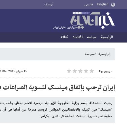
English
فارسی
أرشيف
الرئيسية
سیاسه
اقتصاد
ثقافه
الرئيسية
سیاسه
15 فبراير 2015 - 11:06
٠ Persons
إیران ترحب بإتفاق مینسک لتسویة الصراعات ف
رحبت المتحدثة باسم وزارة الخارجیة الإیرانیة مرضیه افخم باتفاق وقف إطلا
“مینسک” بین کییف والانفصالیین الموالین لروسیا معربة عن أملها فی أن یؤد
خطوة نحو تسویة الملفات العالقة فی شرق اوکرانیا.