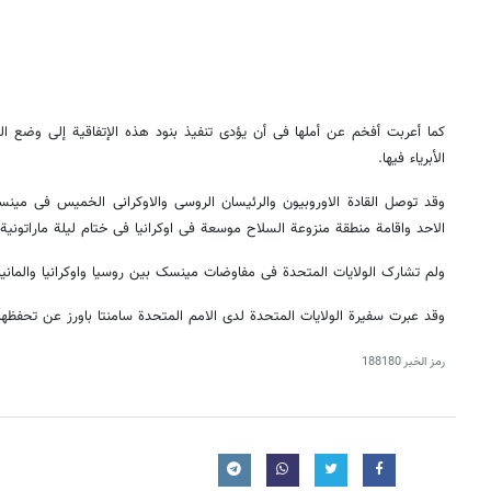
کما أعربت أفخم عن أملها فی أن یؤدی تنفیذ بنود هذه الإتفاقیة إلی وضع الح
الأبریاء فیها.
وقد توصل القادة الاوروبیون والرئیسان الروسی والاوکرانی الخمیس فی مینسک
الاحد واقامة منطقة منزوعة السلاح موسعة فی اوکرانیا فی ختام لیلة ماراتونیة.
ولم تشارک الولایات المتحدة فی مفاوضات مینسک بین روسیا واوکرانیا والمانیا
وقد عبرت سفیرة الولایات المتحدة لدى الامم المتحدة سامنتا باورز عن تحفظها 
رمز الخبر
188180